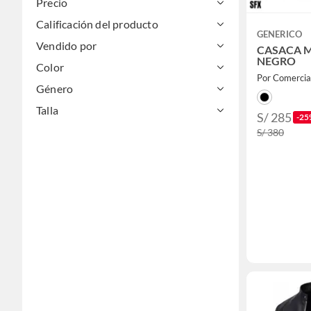
Precio
Calificación del producto
GENERICO
Vendido por
CASACA 
NEGRO
Color
Por Comerci
Género
Talla
S/ 285
-25
S/ 380