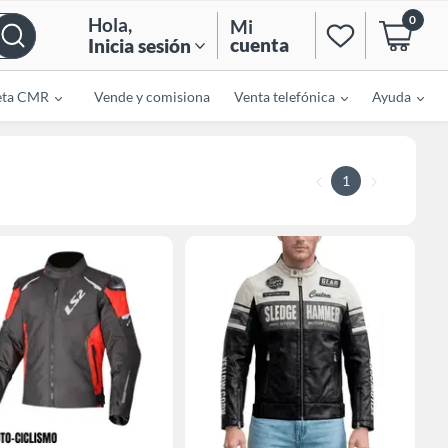
0
Hola
,
Mi
cuenta
Inicia sesión
eta CMR
Vende y comisiona
Venta telefónica
Ayuda
1