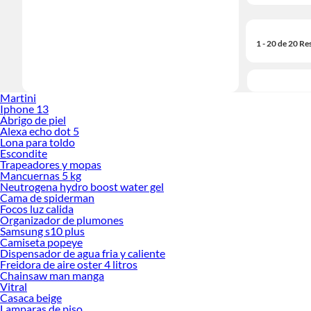
1 - 20 de 20 Re
Martini
Iphone 13
Abrigo de piel
Alexa echo dot 5
Lona para toldo
Escondite
Trapeadores y mopas
Mancuernas 5 kg
Neutrogena hydro boost water gel
Cama de spiderman
Focos luz calida
Organizador de plumones
Samsung s10 plus
Camiseta popeye
Dispensador de agua fria y caliente
Freidora de aire oster 4 litros
Chainsaw man manga
Vitral
Casaca beige
Lamparas de piso