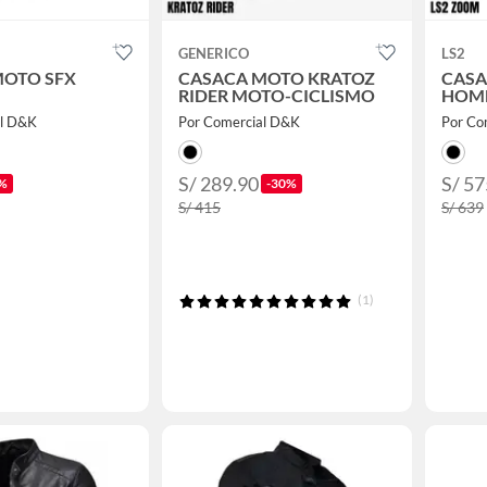
GENERICO
LS2
MOTO SFX
CASACA MOTO KRATOZ
CAS
RIDER MOTO-CICLISMO
HOM
al D&K
Por Comercial D&K
Por Co
S/ 289.90
S/ 57
%
-30%
S/ 415
S/ 639
(1)