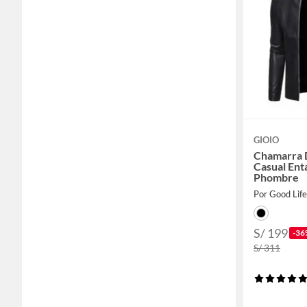
GIOIO
Chamarra D
Casual Ent
Phombre
Por Good Lif
S/ 199
-36
S/ 311