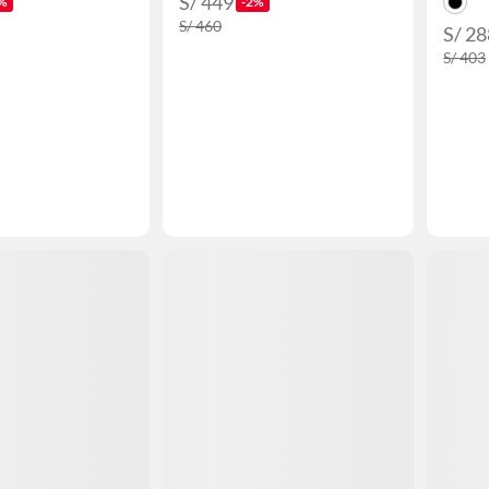
S/ 449
%
-2%
S/ 460
S/ 28
S/ 403