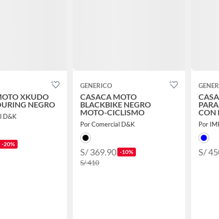
GENERICO
GENER
MOTO XKUDO
CASACA MOTO
CASA
OURING NEGRO
BLACKBIKE NEGRO
PARA
MOTO-CICLISMO
CON 
al D&K
CERT
Por Comercial D&K
Por I
-20%
S/ 369.90
S/ 45
-10%
S/ 410