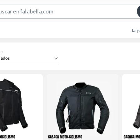
Search
Bar
Tarj
r
:
ados