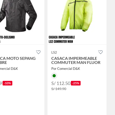
LS2
CA MOTO SEPANG
CASACA IMPERMEABLE
BRE
COMMUTER MAN FLUOR
mercial D&K
Por Comercial D&K
9
S/ 112.50
-10%
-25%
S/ 149.90