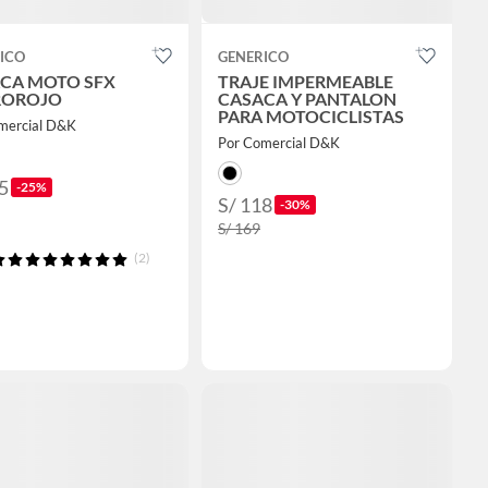
ICO
GENERICO
CA MOTO SFX
TRAJE IMPERMEABLE
ROROJO
CASACA Y PANTALON
PARA MOTOCICLISTAS
mercial D&K
Por Comercial D&K
5
-25%
S/ 118
-30%
S/ 169
(2)