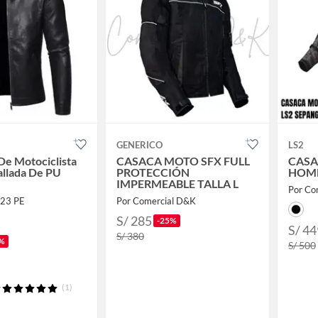
GENERICO
LS2
e Motociclista
CASACA MOTO SFX FULL
CASA
allada De PU
PROTECCIÓN
HOM
IMPERMEABLE TALLA L
Por Co
e23 PE
Por Comercial D&K
S/ 285
-25%
S/ 44
S/ 380
%
S/ 500
(1)