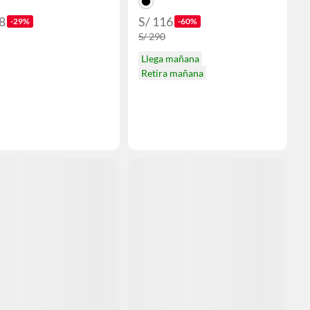
8
S/ 116
-29%
-60%
S/ 290
Llega mañana
Retira mañana