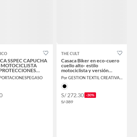
ICO
THE CULT
CA SSPEC CAPUCHA
Casaca Biker en eco-cuero
 MOTOCICLISTA
cuello alto- estilo
PROTECCIONES
motociclista y versión
IFICADA
moderna
MPORTACIONESPEGASO
Por GESTION TEXTIL CREATIVA SAC
0
S/ 272.30
-30%
S/ 389