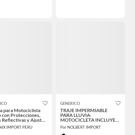
ICO
GENERICO
a para Motociclista
TRAJE IMPERMIABLE
 con Protecciones,
PARA LLUVIA-
 Reflectivas y Ajustes
MOTOCICLETA INCLUYE
lcro KRATOZ KC-
CHAQUETA +PANATALON
ENIX IMPORT PERU
Por NOLBERT IMPORT
-SF-N-L Talla L
+ FUNDA DE ZAPATO