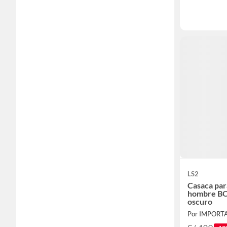
LS2
Casaca par
hombre BO
oscuro
Por IMPOR