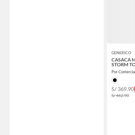
GENERICO
CASACA 
STORM T
Por Comerci
S/ 369.90
S/ 462.90