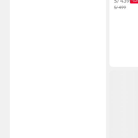
S/ 439
-12
S/ 499