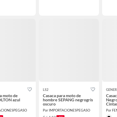
LS2
GENER
a moto de
Casaca para moto de
Casac
LTON azul
hombre SEPANG negrogris
Negro
oscuro
Cintas
de Ve
TACIONESPEGASO
Por IMPORTACIONESPEGASO
Por F
CPIMP