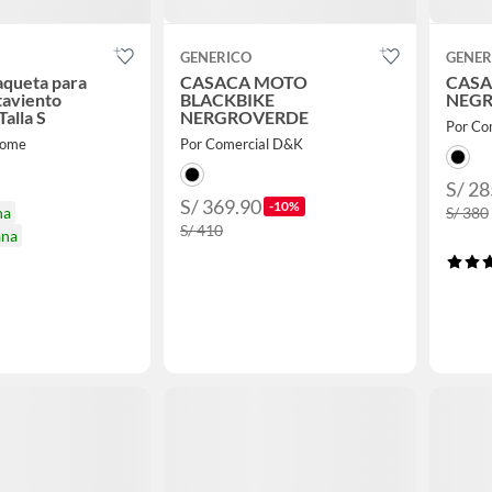
GENERICO
GENER
aqueta para
CASACA MOTO
CASA
taviento
BLACKBIKE
NEG
alla S
NERGROVERDE
Por Co
Home
Por Comercial D&K
S/ 28
S/ 369.90
-10%
na
S/ 380
S/ 410
ana