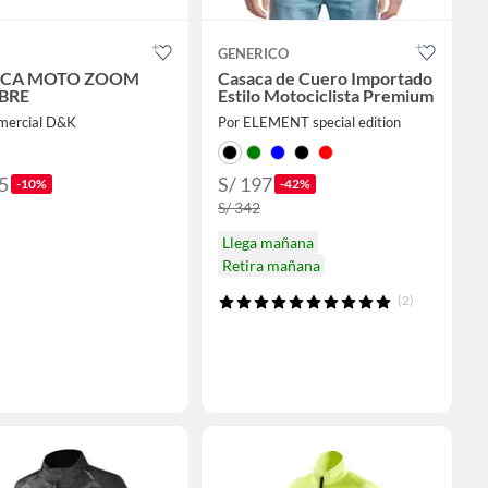
GENERICO
ACA MOTO ZOOM
Casaca de Cuero Importado
BRE
Estilo Motociclista Premium
mercial D&K
Por ELEMENT special edition
5
S/ 197
-10%
-42%
S/ 342
Llega mañana
Retira mañana
(2)