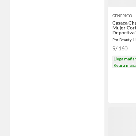
GENERICO
Casaca Ch
Mujer Cor
Deportiva T
Por Beauty 
S/ 160
Llega maña
Retira mañ