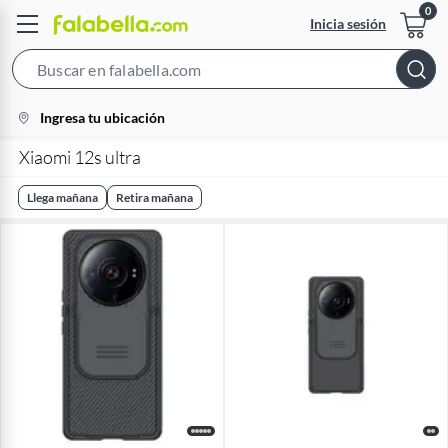
Inicia sesión
Search
Bar
location-
Ingresa tu ubicación
icon
Xiaomi 12s ultra
Llega mañana
Retira mañana