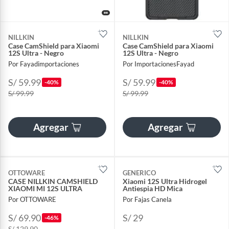
NILLKIN
NILLKIN
Case CamShield para Xiaomi
Case CamShield para Xiaomi
12S Ultra - Negro
12S Ultra - Negro
Por Fayadimportaciones
Por ImportacionesFayad
S/ 59.99
S/ 59.99
-40%
-40%
S/ 99.99
S/ 99.99
Agregar
Agregar
OTTOWARE
GENERICO
CASE NILLKIN CAMSHIELD
Xiaomi 12S Ultra Hidrogel
XIAOMI MI 12S ULTRA
Antiespia HD Mica
Por OTTOWARE
Por Fajas Canela
S/ 69.90
S/ 29
-46%
S/ 129.90