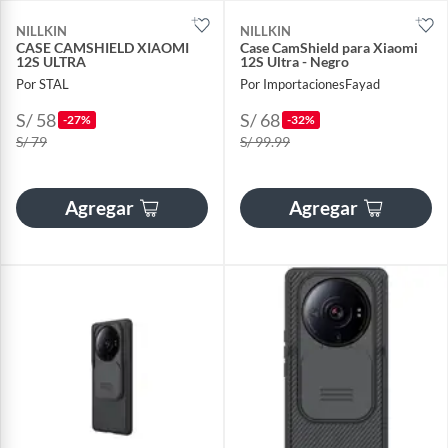
NILLKIN
NILLKIN
CASE CAMSHIELD XIAOMI
Case CamShield para Xiaomi
12S ULTRA
12S Ultra - Negro
Por STAL
Por ImportacionesFayad
S/ 58
S/ 68
-27%
-32%
S/ 79
S/ 99.99
Agregar
Agregar