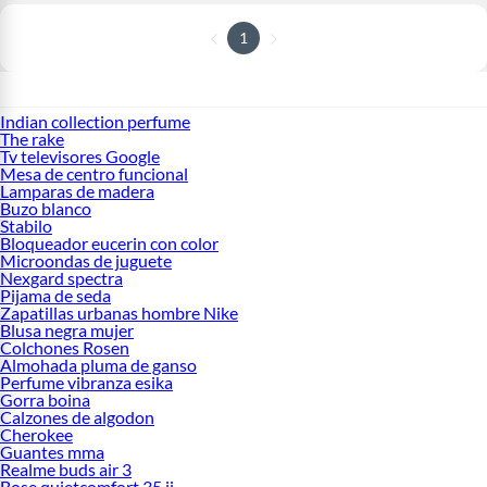
1
Indian collection perfume
The rake
Tv televisores Google
Mesa de centro funcional
Lamparas de madera
Buzo blanco
Stabilo
Bloqueador eucerin con color
Microondas de juguete
Nexgard spectra
Pijama de seda
Zapatillas urbanas hombre Nike
Blusa negra mujer
Colchones Rosen
Almohada pluma de ganso
Perfume vibranza esika
Gorra boina
Calzones de algodon
Cherokee
Guantes mma
Realme buds air 3
Bose quietcomfort 35 ii