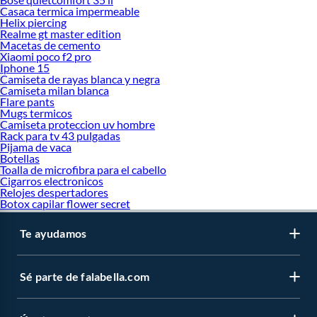
Casaca termica impermeable
Helix piercing
Realme gt master edition
Macetas de cemento
Xiaomi poco f2 pro
Iphone 15
Camiseta de rayas blanca y negra
Camiseta milan blanca
Flare pants
Mugs termicos
Camiseta proteccion uv hombre
Rack para tv 43 pulgadas
Pijama de vaca
Botellas
Toalla de microfibra para el cabello
Cigarros electronicos
Relojes despertadores
Botox capilar flower secret
Te ayudamos
Sé parte de falabella.com