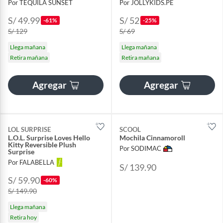
Por TEQUILA SUNSET
Por JOLLYKIDS.PE
S/ 49.99
S/ 52
-61%
-25%
S/ 129
S/ 69
Llega mañana
Llega mañana
Retira mañana
Retira mañana
Agregar
Agregar
LOL SURPRISE
SCOOL
L.O.L. Surprise Loves Hello
Mochila Cinnamoroll
Kitty Reversible Plush
Por SODIMAC
Surprise
Por FALABELLA
S/ 139.90
S/ 59.90
-60%
S/ 149.90
Llega mañana
Retira hoy