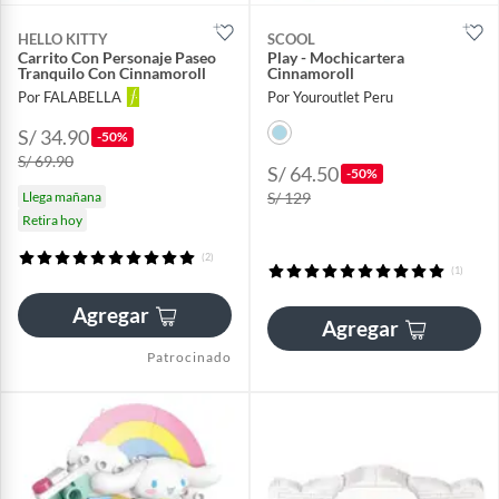
HELLO KITTY
SCOOL
Carrito Con Personaje Paseo
Play - Mochicartera
Tranquilo Con Cinnamoroll
Cinnamoroll
Por FALABELLA
Por Youroutlet Peru
S/ 34.90
-50%
S/ 69.90
S/ 64.50
-50%
Llega mañana
S/ 129
Retira hoy
(2)
(1)
Agregar
Agregar
Patrocinado