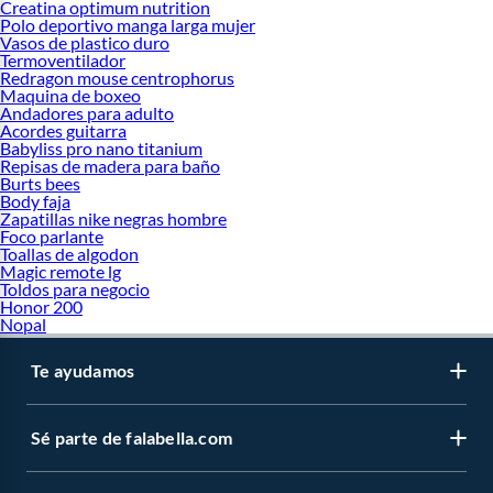
Creatina optimum nutrition
Polo deportivo manga larga mujer
Vasos de plastico duro
Termoventilador
Redragon mouse centrophorus
Maquina de boxeo
Andadores para adulto
Acordes guitarra
Babyliss pro nano titanium
Repisas de madera para baño
Burts bees
Body faja
Zapatillas nike negras hombre
Foco parlante
Toallas de algodon
Magic remote lg
Toldos para negocio
Honor 200
Nopal
Te ayudamos
Sé parte de falabella.com