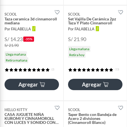
SCOOL
SCOOL
Taza ceramica 3d cinnamoroll
Set Vajilla De Cerámica 2pz
mediana
Taza Y Plato Cinnamoroll
Por FALABELLA
Por FALABELLA
S/ 14.23
S/ 21.90
-35%
S/ 21.90
Llega mañana
Llega mañana
Retira hoy
Retira mañana
(2)
(13)
Agregar
Agregar
HELLO KITTY
SCOOL
CASA JUGUETE NIÑA
Taper Bento con Bandeja de
KUROMI Y CINNAMOROLL
Acero 2 divisiones
CON LUCES Y SONIDO CON
(Cinnamoroll Blanco)
ACCESORIOS INTERACTIVA