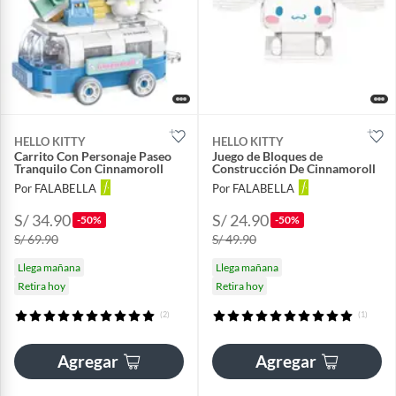
HELLO KITTY
HELLO KITTY
Carrito Con Personaje Paseo
Juego de Bloques de
Tranquilo Con Cinnamoroll
Construcción De Cinnamoroll
Por FALABELLA
Por FALABELLA
S/ 34.90
S/ 24.90
-50%
-50%
S/ 69.90
S/ 49.90
Llega mañana
Llega mañana
Retira hoy
Retira hoy
(2)
(1)
Agregar
Agregar