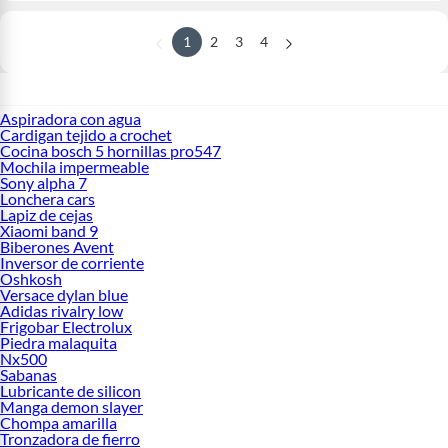
1
2
3
4
Aspiradora con agua
Cardigan tejido a crochet
Cocina bosch 5 hornillas pro547
Mochila impermeable
Sony alpha 7
Lonchera cars
Lapiz de cejas
Xiaomi band 9
Biberones Avent
Inversor de corriente
Oshkosh
Versace dylan blue
Adidas rivalry low
Frigobar Electrolux
Piedra malaquita
Nx500
Sabanas
Lubricante de silicon
Manga demon slayer
Chompa amarilla
Tronzadora de fierro