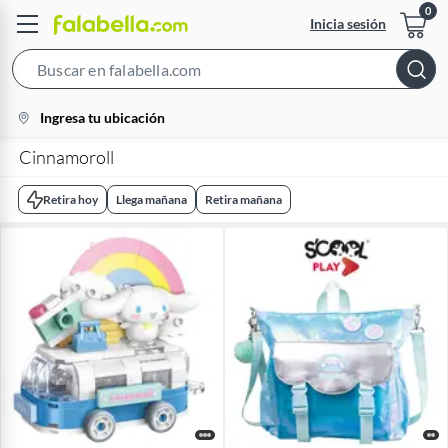
Inicia sesión
Search
Bar
location-
Ingresa tu ubicación
icon
Cinnamoroll
Retira hoy
Llega mañana
Retira mañana