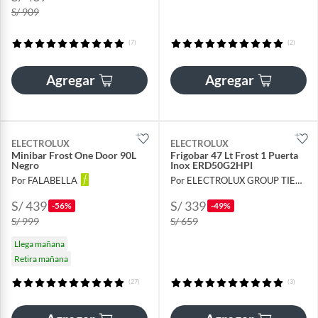
S/ 909
(7)
(2)
Agregar
Agregar
ELECTROLUX
ELECTROLUX
Minibar Frost One Door 90L
Frigobar 47 Lt Frost 1 Puerta
Negro
Inox ERD50G2HPI
Por FALABELLA
Por ELECTROLUX GROUP TIENDA OFICIAL
S/ 439
S/ 339
-56%
-49%
S/ 999
S/ 659
Llega mañana
Retira mañana
(27)
(3)