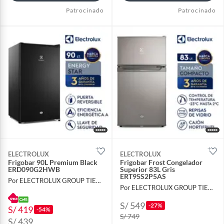
Patrocinado
Patrocinado
ELECTROLUX
ELECTROLUX
Frigobar 90L Premium Black
Frigobar Frost Congelador
ERD090G2HWB
Superior 83L Gris
ERT95S2P5AS
Por ELECTROLUX GROUP TIENDA OFICIAL
Por ELECTROLUX GROUP TIENDA OFICIAL
S/ 549
-27%
S/ 419
-54%
S/ 749
S/ 439