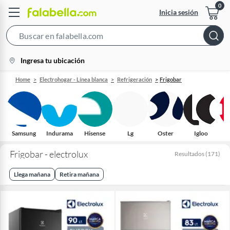
Inicia sesión
Search
Bar
location-
Ingresa tu ubicación
icon
Home
Electrohogar - Línea blanca
Refrigeración
Frigobar
Samsung
Indurama
Hisense
Lg
Oster
Igloo
Frigobar - electrolux
Resultados
(
171
)
Llega mañana
Retira mañana