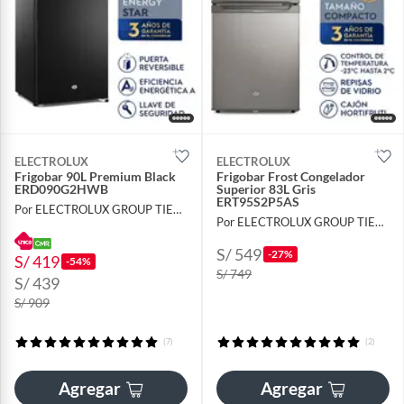
ELECTROLUX
ELECTROLUX
Frigobar 90L Premium Black
Frigobar Frost Congelador
ERD090G2HWB
Superior 83L Gris
ERT95S2P5AS
Por ELECTROLUX GROUP TIENDA OFICIAL
Por ELECTROLUX GROUP TIENDA OFICIAL
S/ 549
-27%
S/ 419
-54%
S/ 749
S/ 439
S/ 909
(7)
(2)
Agregar
Agregar