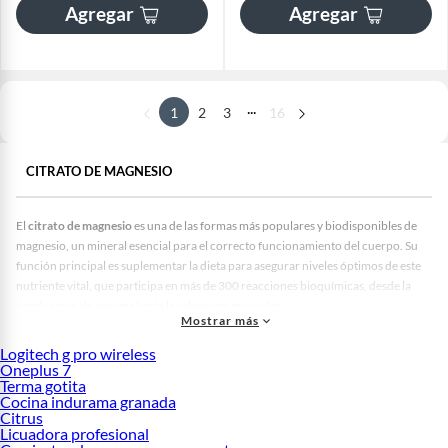
Agregar
Agregar
...
1
2
3
16
CITRATO DE MAGNESIO
El
citrato de magnesio
es una de las formas más populares y biodisponibles de
magnesio, un mineral esencial para el correcto funcionamiento del cuerpo. Su
función principal es suplementar la dieta para asegurar niveles óptimos de este
nutriente vital, que participa en más de 300 reacciones bioquímicas, desde la
producción de energía hasta la relajación muscular.
Mostrar más
En el ritmo de vida actual, mantener un equilibrio mineral es clave para la salud.
Logitech g pro wireless
Los beneficios de tomar
citrato de magnesio
son extraordinarios: ayuda a
Oneplus 7
combatir el estrés, mejora la calidad del sueño, previene calambres musculares y
Terma gotita
favorece una digestión regular. Por estas razones, es el suplemento elegido por
Cocina indurama granada
millones de personas para mejorar su calidad de vida. Pensando en tu bienestar,
Citrus
Licuadora profesional
en falabella.com te ofrecemos una completa selección de citrato de magnesio de