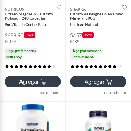
NUTRICOST
SHAKRA
Citrato Magnesio + Citrato
Citrato de Magnesio en Polvo
Potasio - 240 Cápsulas
Mineral 500G
Por Vitamin Center Peru
Por Inan Natural
S/ 88.90
S/ 57
-34%
-36%
S/ 134
S/ 89
Llega
gratis
mañana
Llega
gratis
mañana
Retira hoy
Retira mañana
(7)
(3)
Agregar
Agregar
Patrocinado
Patrocinado