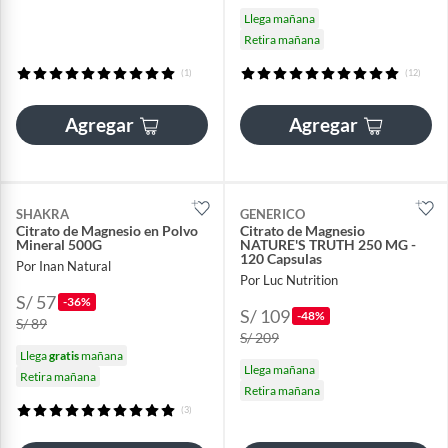
Llega mañana
Retira mañana
(1)
(12)
Agregar
Agregar
SHAKRA
GENERICO
Citrato de Magnesio en Polvo
Citrato de Magnesio
Mineral 500G
NATURE'S TRUTH 250 MG -
120 Capsulas
Por Inan Natural
Por Luc Nutrition
S/ 57
-36%
S/ 109
-48%
S/ 89
S/ 209
Llega
gratis
mañana
Llega mañana
Retira mañana
Retira mañana
(3)