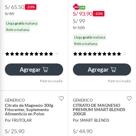
S/ 65.50
-23%
S/ 93.90
S/ 85
-22%
S/ 99
Llega
gratis
mañana
S/ 120
Retira mañana
Llega
gratis
mañana
Retira mañana
(1)
(1)
Agregar
Agregar
Patrocinado
Patrocinado
GENERICO
GENERICO
Citrato de Magnesio 300g
CITRATO DE MAGNESIO
Fitocenter, Suplemento
PREMIUM SMART BLENDS
Alimenticio en Polvo
200GR
Por FRUTOLAR
Por SMART BLENDS
S/ 25.90
S/ 44.90