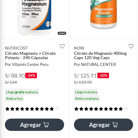
NUTRICOST
NOW
Citrato Magnesio + Citrato
Citrato de Magnesio 400mg
Potasio - 240 Cápsulas
Caps 120 Veg Caps
Por Vitamin Center Peru
Por NATURAL CENTER
S/ 88.90
S/ 125.91
-34%
-10%
S/ 134
S/ 139.90
Llega
gratis
mañana
Llega mañana
Retira hoy
Retira mañana
(7)
(1)
Agregar
Agregar