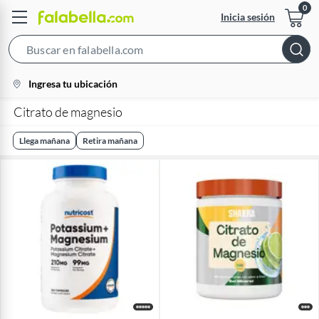
Inicia sesión
Search
Bar
location-
Ingresa tu ubicación
icon
Citrato de magnesio
Llega mañana
Retira mañana