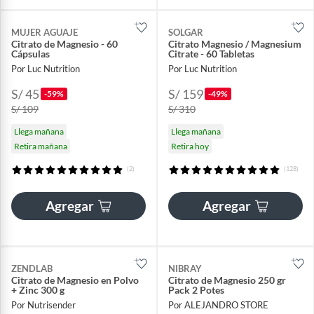
MUJER AGUAJE
SOLGAR
Citrato de Magnesio - 60
Citrato Magnesio / Magnesium
Cápsulas
Citrate - 60 Tabletas
Por Luc Nutrition
Por Luc Nutrition
S/ 45
S/ 159
-59%
-49%
S/ 109
S/ 310
Llega mañana
Llega mañana
Retira mañana
Retira hoy
(2)
(128)
Agregar
Agregar
ZENDLAB
NIBRAY
Citrato de Magnesio en Polvo
Citrato de Magnesio 250 gr
+ Zinc 300 g
Pack 2 Potes
Por Nutrisender
Por ALEJANDRO STORE