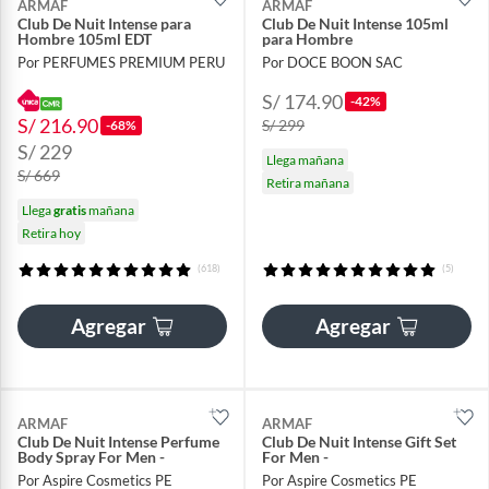
ARMAF
ARMAF
Club De Nuit Intense para
Club De Nuit Intense 105ml
Hombre 105ml EDT
para Hombre
Por PERFUMES PREMIUM PERU
Por DOCE BOON SAC
S/ 174.90
-42%
S/ 216.90
S/ 299
-68%
S/ 229
Llega mañana
S/ 669
Retira mañana
Llega
gratis
mañana
Retira hoy
(618)
(5)
Agregar
Agregar
ARMAF
ARMAF
Club De Nuit Intense Perfume
Club De Nuit Intense Gift Set
Body Spray For Men -
For Men -
Por Aspire Cosmetics PE
Por Aspire Cosmetics PE