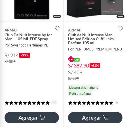
ARMAF
ARMAF
Club De Nuit Intense by for
Club de Nuit Intense Man
Men - 105 ML EDT Spray
Limited Edition Cuff Links
Parfum 105 ml
Por Swishpop Perfumes PE
Por PERFUMES PREMIUM PERU
S/ 214
-30%
S/ 306
S/ 387.90
-61%
S/ 409
S/ 999
Llega
gratis
mañana
Retira mañana
(587)
(3)
Agregar
Agregar