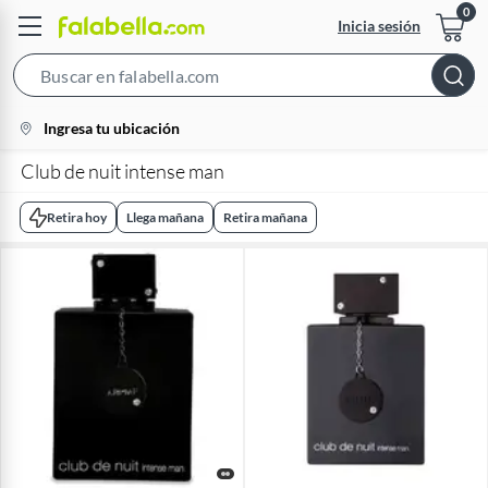
Inicia sesión
Search
Bar
location-
Ingresa tu ubicación
icon
Club de nuit intense man
Retira hoy
Llega mañana
Retira mañana