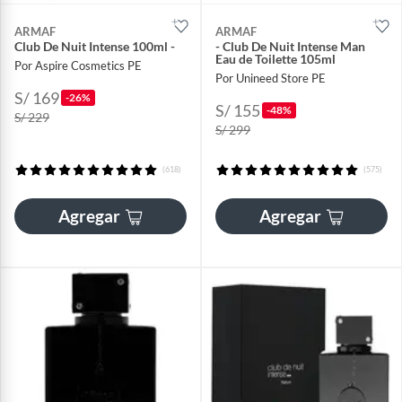
ARMAF
ARMAF
Club De Nuit Intense 100ml -
- Club De Nuit Intense Man
Eau de Toilette 105ml
Por Aspire Cosmetics PE
Por Unineed Store PE
S/ 169
-26%
S/ 155
-48%
S/ 229
S/ 299
(618)
(575)
Agregar
Agregar