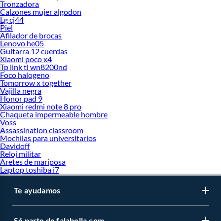
Tronzadora
Calzones mujer algodon
Lg cj44
Piel
Afilador de brocas
Lenovo he05
Guitarra 12 cuerdas
Xiaomi poco x4
Tp link tl wn8200nd
Foco halogeno
Tomorrow x together
Vajilla negra
Honor pad 9
Xiaomi redmi note 8 pro
Chaqueta impermeable hombre
Voss
Assassination classroom
Mochilas para universitarios
Davidoff
Reloj militar
Aretes de mariposa
Laptop toshiba i7
Te ayudamos
Sé parte de falabella.com