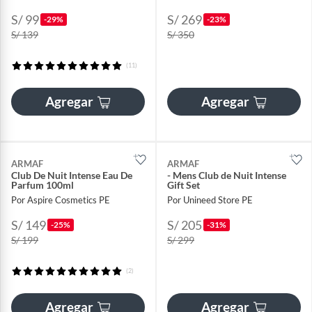
S/ 99
S/ 269
-29%
-23%
S/ 139
S/ 350
(11)
Agregar
Agregar
ARMAF
ARMAF
Club De Nuit Intense Eau De
- Mens Club de Nuit Intense
Parfum 100ml
Gift Set
Por Aspire Cosmetics PE
Por Unineed Store PE
S/ 149
S/ 205
-25%
-31%
S/ 199
S/ 299
(2)
Agregar
Agregar