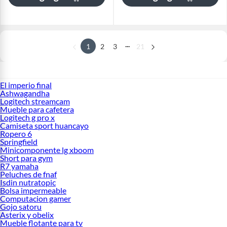
...
1
2
3
21
El imperio final
Ashwagandha
Logitech streamcam
Mueble para cafetera
Logitech g pro x
Camiseta sport huancayo
Ropero 6
Springfield
Minicomponente lg xboom
Short para gym
R7 yamaha
Peluches de fnaf
Isdin nutratopic
Bolsa impermeable
Computacion gamer
Gojo satoru
Asterix y obelix
Mueble flotante para tv