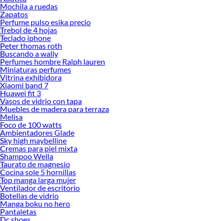
Mochila a ruedas
Zapatos
Perfume pulso esika precio
Trebol de 4 hojas
Teclado iphone
Peter thomas roth
Buscando a wally
Perfumes hombre Ralph lauren
Miniaturas perfumes
Vitrina exhibidora
Xiaomi band 7
Huawei fit 3
Vasos de vidrio con tapa
Muebles de madera para terraza
Melisa
Foco de 100 watts
Ambientadores Glade
Sky high maybelline
Cremas para piel mixta
Shampoo Wella
Taurato de magnesio
Cocina sole 5 hornillas
Top manga larga mujer
Ventilador de escritorio
Botellas de vidrio
Manga boku no hero
Pantaletas
Dc shoes