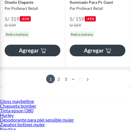
Diseño Elegante
Iluminado Para Pc Gami
Por ProSmart Retail
Por ProSmart Retail
S/ 319
S/ 159
-41%
-41%
S/ 539
S/ 269
Retira mañana
Retira mañana
Agregar
Agregar
...
1
2
3
21
Gloss maybelline
Chaqueta bomber
Tinta epson l380
Hurley
Desodorante para piel sensible mujer
Zapatos botines mujer
Nautica