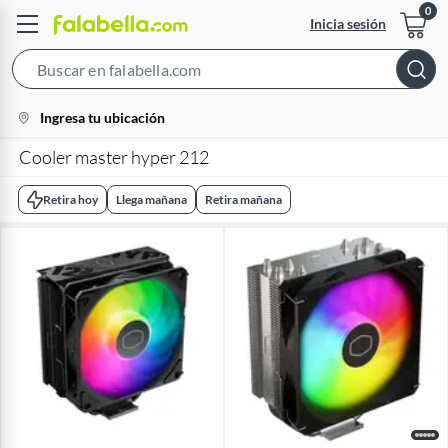
Inicia sesión
Search
Bar
location-
Ingresa tu ubicación
icon
Cooler master hyper 212
Retira hoy
Llega mañana
Retira mañana