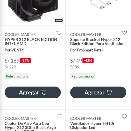
COOLER MASTER
COOLER MASTER
HYPER 212 BLACK EDITION
Soporte Bracket Hyper 212
INTEL AMD
Black Edition Para Ventilador
Por VENTY
Por ProSmart Retail
S/ 189
S/ 49
-17%
-45%
S/ 229
S/ 89
Retira mañana
Retira mañana
Agregar
Agregar
COOLER MASTER
COOLER MASTER
Cooler De Aire Para Cpu
Ventilador Hyper H410r
Hyper 212 3Dhp Black Argb
Disipador Led