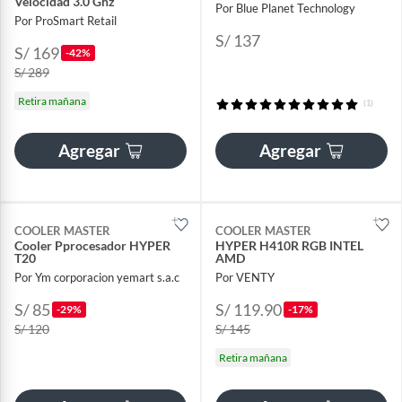
Velocidad 3.0 Ghz
Por Blue Planet Technology
Por ProSmart Retail
S/ 137
S/ 169
-42%
S/ 289
Retira mañana
(1)
Agregar
Agregar
COOLER MASTER
COOLER MASTER
Cooler Pprocesador HYPER
HYPER H410R RGB INTEL
T20
AMD
Por Ym corporacion yemart s.a.c
Por VENTY
S/ 85
S/ 119.90
-29%
-17%
S/ 120
S/ 145
Retira mañana