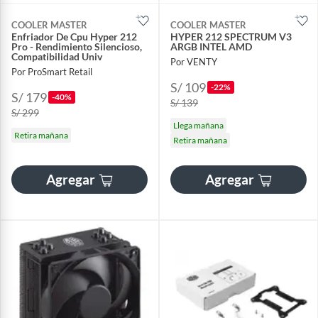
COOLER MASTER
COOLER MASTER
Enfriador De Cpu Hyper 212
HYPER 212 SPECTRUM V3
Pro - Rendimiento Silencioso,
ARGB INTEL AMD
Compatibilidad Univ
Por VENTY
Por ProSmart Retail
S/ 109
-22%
S/ 179
-40%
S/ 139
S/ 299
Llega mañana
Retira mañana
Retira mañana
Agregar
Agregar