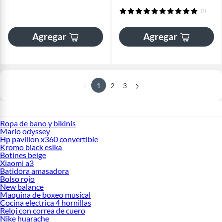
(1)
Agregar
Agregar
1
2
3
Ropa de bano y bikinis
Mario odyssey
Hp pavilion x360 convertible
Kromo black esika
Botines beige
Xiaomi a3
Batidora amasadora
Bolso rojo
New balance
Maquina de boxeo musical
Cocina electrica 4 hornillas
Reloj con correa de cuero
Nike huarache