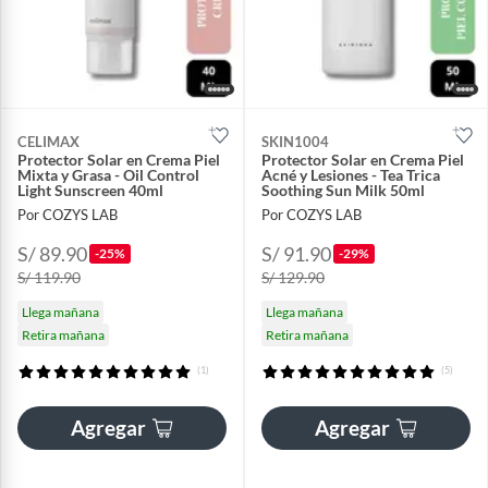
CELIMAX
SKIN1004
Protector Solar en Crema Piel
Protector Solar en Crema Piel
Mixta y Grasa - Oil Control
Acné y Lesiones - Tea Trica
Light Sunscreen 40ml
Soothing Sun Milk 50ml
Por COZYS LAB
Por COZYS LAB
S/ 89.90
S/ 91.90
-25%
-29%
S/ 119.90
S/ 129.90
Llega mañana
Llega mañana
Retira mañana
Retira mañana
(1)
(5)
Agregar
Agregar