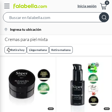
Inicia sesión
Search
Bar
location-
Ingresa tu ubicación
icon
Cremas para piel mixta
Retira hoy
Llega mañana
Retira mañana