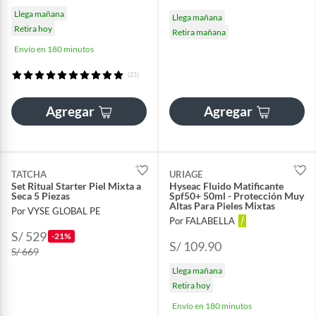
Llega mañana
Llega mañana
Retira hoy
Retira mañana
Envío en 180 minutos
(21)
Agregar
Agregar
TATCHA
URIAGE
Set Ritual Starter Piel Mixta a
Hyseac Fluido Matificante
Seca 5 Piezas
Spf50+ 50ml - Protección Muy
Altas Para Pieles Mixtas
Por VYSE GLOBAL PE
Por FALABELLA
S/ 529
-21%
S/ 109.90
S/ 669
Llega mañana
Retira hoy
Envío en 180 minutos