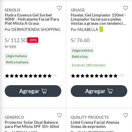
SENSILIS
URIAGE
Hydra Essence Gel Sorbet
Hyséac Gel Limpiador 150ml -
40Ml - Hidratante Facial Para
Limpiador facial para pieles
Piel Mixta A Grasa
mixtas a grasas con tendencia
acneica
Por DERMOTIENDA SHOPPING
Por FALABELLA
S/ 112.50
S/ 76.60
-10%
S/ 125
Llega mañana
Llega mañana
Retira hoy
Retira mañana
Envío en 180 minutos
(6)
(15)
Agregar
Agregar
GENERICO
QUALITY PRODUCTS
Protector Solar Dual Balance
Lishé Crema Facial Atenúa
para Piel Mixta SPF 50+ 60ml
lineas de expresión