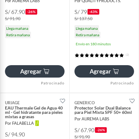
Por AUREMA LABS
Por QUALITYPRODUCTS.
S/ 67.90
S/ 79
-26%
-43%
S/ 91.90
S/ 137.50
Llega mañana
Llega mañana
Retira mañana
Retira mañana
Envío en 180 minutos
(2)
Agregar
Agregar
Patrocinado
Patrocinado
URIAGE
GENERICO
EAU Thermale Gel de Agua 40
Protector Solar Dual Balance
ml - Gel hidratante para pieles
para Piel Mixta SPF 50+ 60ml
mixtas a grasas
Por AUREMA LABS
Por FALABELLA
S/ 67.90
-26%
S/ 94.90
S/ 91.90