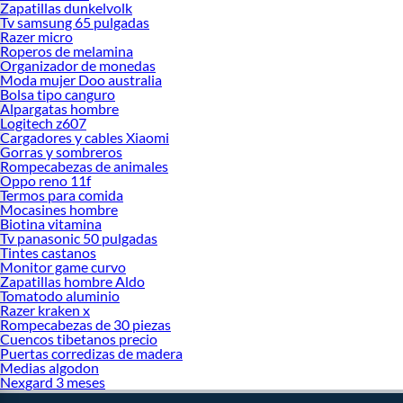
Zapatillas dunkelvolk
Tv samsung 65 pulgadas
Razer micro
Roperos de melamina
Organizador de monedas
Moda mujer Doo australia
Bolsa tipo canguro
Alpargatas hombre
Logitech z607
Cargadores y cables Xiaomi
Gorras y sombreros
Rompecabezas de animales
Oppo reno 11f
Termos para comida
Mocasines hombre
Biotina vitamina
Tv panasonic 50 pulgadas
Tintes castanos
Monitor game curvo
Zapatillas hombre Aldo
Tomatodo aluminio
Razer kraken x
Rompecabezas de 30 piezas
Cuencos tibetanos precio
Puertas corredizas de madera
Medias algodon
Nexgard 3 meses