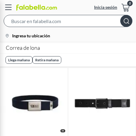
Inicia sesión
Search
Bar
location-
Ingresa tu ubicación
icon
Correa de lona
Llega mañana
Retira mañana