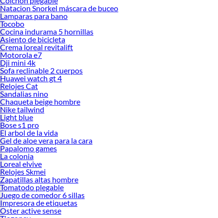
Colchon plegable
Natacion Snorkel máscara de buceo
Lamparas para bano
Tocobo
Cocina indurama 5 hornillas
Asiento de bicicleta
Crema loreal revitalift
Motorola e7
Dji mini 4k
Sofa reclinable 2 cuerpos
Huawei watch gt 4
Relojes Cat
Sandalias nino
Chaqueta beige hombre
Nike tailwind
Light blue
Bose s1 pro
El arbol de la vida
Gel de aloe vera para la cara
Papalomo games
La colonia
Loreal elvive
Relojes Skmei
Zapatillas altas hombre
Tomatodo plegable
Juego de comedor 6 sillas
Impresora de etiquetas
Oster active sense