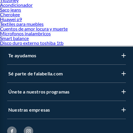
Tiozoney
Acondicionador
Saco jeans
Cherokee
Huawei p9
Textiles para muebles
Cuentos de amor locura y muerte
Microfonos inalambricos
Smart balance
Disco duro externo toshiba 1tb
Te ayudamos
Sé parte de falabella.com
Únete a nuestros programas
Nuestras empresas