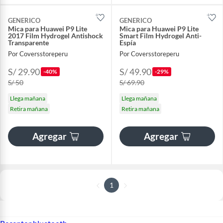
GENERICO
GENERICO
Mica para Huawei P9 Lite
Mica para Huawei P9 Lite
2017 Film Hydrogel Antishock
Smart Film Hydrogel Anti-
Transparente
Espía
Por Coversstoreperu
Por Coversstoreperu
S/ 29.90
S/ 49.90
-40%
-29%
S/ 50
S/ 69.90
Llega mañana
Llega mañana
Retira mañana
Retira mañana
Agregar
Agregar
1