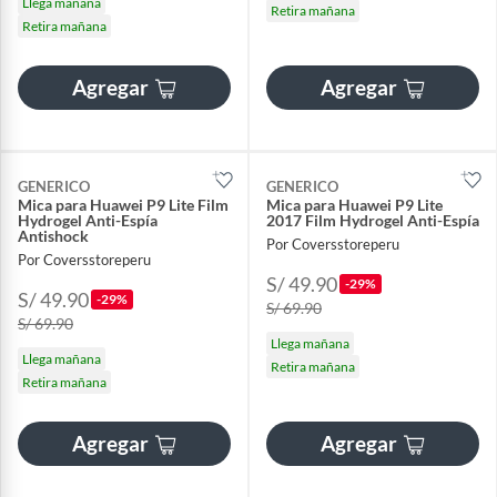
Llega mañana
Retira mañana
Retira mañana
Agregar
Agregar
GENERICO
GENERICO
Mica para Huawei P9 Lite Film
Mica para Huawei P9 Lite
Hydrogel Anti-Espía
2017 Film Hydrogel Anti-Espía
Antishock
Por Coversstoreperu
Por Coversstoreperu
S/ 49.90
-29%
S/ 49.90
-29%
S/ 69.90
S/ 69.90
Llega mañana
Llega mañana
Retira mañana
Retira mañana
Agregar
Agregar