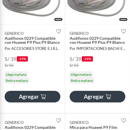
GENERICO
GENERICO
Audifonos 0229 Compatible
Audifonos 0229 Compatible
con Huawei P9 Plus P9 Blanco
con Huawei P9 Plus P9 Blanco
Por ACCESORIES STORE E.I.R.L.
Por IMPORTACIONES BACHI E.I.R.L.
S/ 39
S/ 39
-29%
-29%
S/ 55
S/ 55
Llega mañana
Llega mañana
Retira mañana
Retira mañana
Agregar
Agregar
GENERICO
GENERICO
Audifonos 0229 Compatible
Mica para Huawei P9 Film