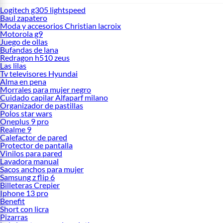
Logitech g305 lightspeed
Baul zapatero
Moda y accesorios Christian lacroix
Motorola g9
Juego de ollas
Bufandas de lana
Redragon h510 zeus
Las lilas
Tv televisores Hyundai
Alma en pena
Morrales para mujer negro
Cuidado capilar Alfaparf milano
Organizador de pastillas
Polos star wars
Oneplus 9 pro
Realme 9
Calefactor de pared
Protector de pantalla
Vinilos para pared
Lavadora manual
Sacos anchos para mujer
Samsung z flip 6
Billeteras Crepier
Iphone 13 pro
Benefit
Short con licra
Pizarras