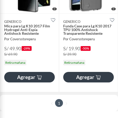
GENERICO
GENERICO
Mica para Lg K10 2017 Film
Funda Case para Lg K10 2017
Hydrogel Anti-Espía
TPU 100% Antishock
Antishock Resistente
Transparente Resistente
Por Coversstoreperu
Por Coversstoreperu
S/ 49.90
S/ 19.90
-29%
-50%
S/ 69.90
S/ 39.90
Retira mañana
Retira mañana
Agregar
Agregar
1