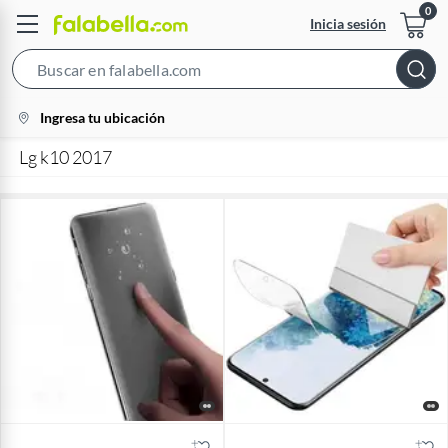
Inicia sesión
Search
Bar
location-
Ingresa tu ubicación
icon
Lg k10 2017