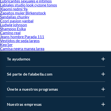
Lubricantes sexuales e intimos
Labiales studio look cyzone tonos
Xiaomi redmi 9a
Zapatos mujer Birkenstock
Sandalias chunky
Ccori pasion yanbal
Ludwig johnson
Shampoo Esika
Camino real
Jeans hombre Parada 111
Vestidos de seda largos
Kep1er
Camisa negra manga larga
Te ayudamos
Sé parte de falabella.com
Únete a nuestros programas
Nuestras empresas