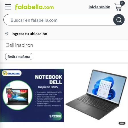
Inicia sesión
Search
Bar
location-
Ingresa tu ubicación
icon
Dell inspiron
Retira mañana