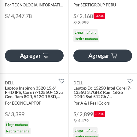
NY33C1
4GB,1TB HDD, FREEDOS.
Por TECNOLOGIA INFORMATICA Y CONSULTORIA
Por SERTIGROUP PERU
S/ 4,247.78
S/ 2,168
-46%
S/ 3,999
Llega mañana
Retira mañana
Agregar
Agregar
DELL
DELL
Laptop Inspiron 3520 15.6"
Laptop Dc 15250 Intel Core I7-
FHD IPS, Core i7-1255U- 12va
1355U 3.7GHZ Ram 16Gb
Gen, Ram 8GB, 512GB SSD,
DDR4 Ssd 512Gb /
Free Dos
Pantalla15.6 Fhd - 3XHY0
Por ECONOLAPTOP
Por A & I Real Colors
S/ 3,399
S/ 2,899
-35%
S/ 4,479
Llega mañana
Llega mañana
Retira mañana
Retira mañana