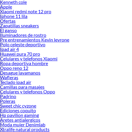
Kenneth cole
Apple
Xiaomi redmi note 12 pro
Iphone 11 lila
Ofertas
Zapatillas sneakers
El ganso
Iluminadores de rostro
Pre entrenamientos Kevin levrone
Polo celeste deportivo
Ipad air 4
Huawei pura 70 pro
Celulares y telefonos Xiaomi
Ropa deportiva hombre
Oppo reno 12
Desague lavamanos
Wafleras
Teclado ipad air
Camillas para masajes
Celulares y telefonos Oppo
Padrino
Poleras
Sweet chic cyzone
Ediciones coquito
Hp pavilion gaming
Aretes antialergicos
Moda mujer Denimlab
Xtralife natural products