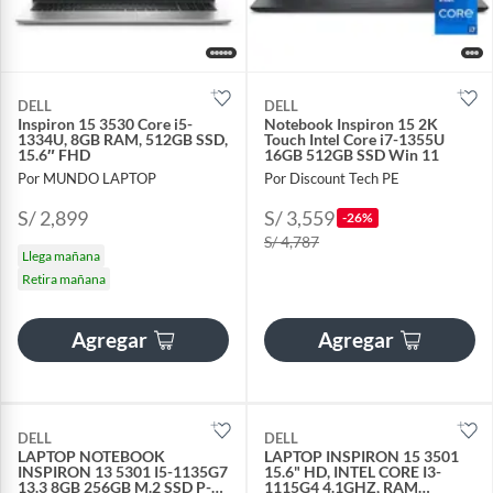
DELL
DELL
Inspiron 15 3530 Core i5-
Notebook Inspiron 15 2K
1334U, 8GB RAM, 512GB SSD,
Touch Intel Core i7-1355U
15.6″ FHD
16GB 512GB SSD Win 11
Por MUNDO LAPTOP
Por Discount Tech PE
S/ 2,899
S/ 3,559
-26%
S/ 4,787
Llega mañana
Retira mañana
Agregar
Agregar
DELL
DELL
LAPTOP NOTEBOOK
LAPTOP INSPIRON 15 3501
INSPIRON 13 5301 I5-1135G7
15.6" HD, INTEL CORE I3-
13.3 8GB 256GB M.2 SSD P-
1115G4 4.1GHZ, RAM