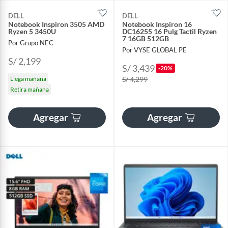
DELL
DELL
Notebook Inspiron 3505 AMD
Notebook Inspiron 16
Ryzen 5 3450U
DC16255 16 Pulg Tactil Ryzen
7 16GB 512GB
Por Grupo NEC
Por VYSE GLOBAL PE
S/ 2,199
S/ 3,439
-20%
Llega mañana
S/ 4,299
Retira mañana
Agregar
Agregar