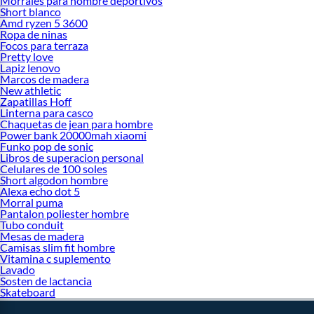
Morrales para hombre deportivos
Short blanco
Amd ryzen 5 3600
Ropa de ninas
Focos para terraza
Pretty love
Lapiz lenovo
Marcos de madera
New athletic
Zapatillas Hoff
Linterna para casco
Chaquetas de jean para hombre
Power bank 20000mah xiaomi
Funko pop de sonic
Libros de superacion personal
Celulares de 100 soles
Short algodon hombre
Alexa echo dot 5
Morral puma
Pantalon poliester hombre
Tubo conduit
Mesas de madera
Camisas slim fit hombre
Vitamina c suplemento
Lavado
Sosten de lactancia
Skateboard