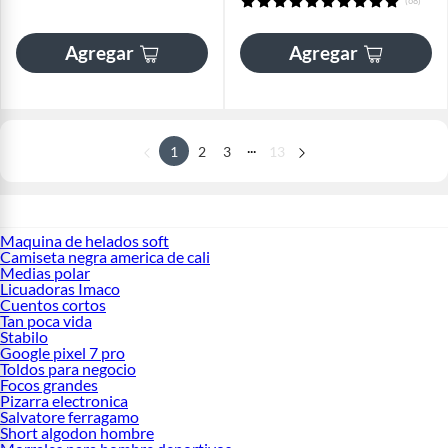
(68)
Agregar
Agregar
...
1
2
3
13
Maquina de helados soft
Camiseta negra america de cali
Medias polar
Licuadoras Imaco
Cuentos cortos
Tan poca vida
Stabilo
Google pixel 7 pro
Toldos para negocio
Focos grandes
Pizarra electronica
Salvatore ferragamo
Short algodon hombre