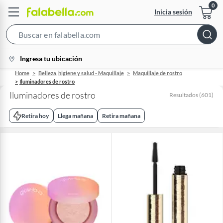
Inicia sesión
Search
Bar
location-
Ingresa tu ubicación
icon
Home
Belleza, higiene y salud - Maquillaje
Maquillaje de rostro
Iluminadores de rostro
Iluminadores de rostro
Resultados
(
601
)
Retira hoy
Llega mañana
Retira mañana