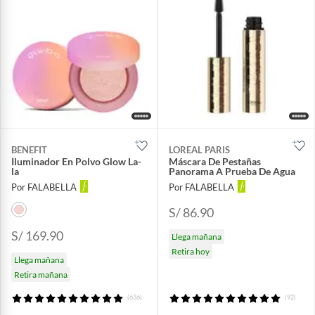
BENEFIT
LOREAL PARIS
Iluminador En Polvo Glow La-
Máscara De Pestañas
la
Panorama A Prueba De Agua
Por FALABELLA
Por FALABELLA
S/ 86.90
S/ 169.90
Llega mañana
Retira hoy
Llega mañana
Retira mañana
(636)
(92)