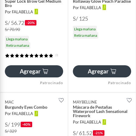
Super Lock Brow Gel Medium
Rollaway Glow Peach Paradise
Bro
Por FALABELLA
Por FALABELLA
S/ 125
S/ 56.72
-20%
S/ 70.90
Llega mañana
Retira mañana
Llega mañana
Retira mañana
(3)
Agregar
Agregar
Patrocinado
Patrocinado
MAC
MAYBELLINE
Burgundy Eyes Combo
Máscara de Pestañas
Waterproof Lash Sensational
Por FALABELLA
Firework
Por FALABELLA
S/ 199
-40%
S/ 329
S/ 61.52
-21%