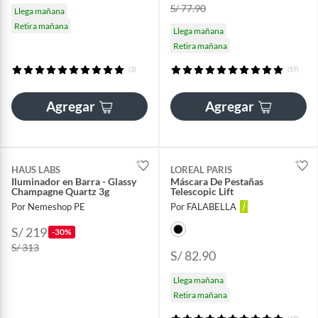
S/ 77.90
Llega mañana
Retira mañana
Llega mañana
Retira mañana
(3)
(57)
Agregar
Agregar
HAUS LABS
LOREAL PARIS
Iluminador en Barra - Glassy
Máscara De Pestañas
Champagne Quartz 3g
Telescopic Lift
Por Nemeshop PE
Por FALABELLA
S/ 219
-30%
S/ 313
S/ 82.90
Llega mañana
Retira mañana