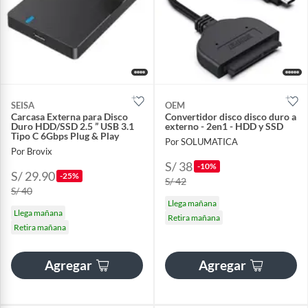
SEISA
OEM
Carcasa Externa para Disco
Convertidor disco disco duro a
Duro HDD/SSD 2.5 ” USB 3.1
externo - 2en1 - HDD y SSD
Tipo C 6Gbps Plug & Play
Por SOLUMATICA
Por Brovix
S/ 38
-10%
S/ 29.90
-25%
S/ 42
S/ 40
Llega mañana
Llega mañana
Retira mañana
Retira mañana
Agregar
Agregar