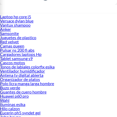
Laptop hp core i5
Versace dylan blue
Vantux shampoo
Anker
Samsonite
Juguetes de plastico
Red velvet
Camas queen
Pulsar ns 200 fi abs
Cargadores laptops Hp
Tablet samsung s9
Cascos motos
Tonos de labiales colorfix esika
Ventilador humidificador
Antena tv digital abierta
Organizador de platos
Polo licra manga larga hombre
Buzo verde
Guantes de cuero hombre
Huawei p60 pro
Wahl
Iluminas esika
Hilo calzon
Eucerin ph5 syndet gel
John boyne