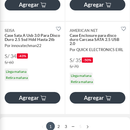
Agregar
Agregar
SEISA
AMERICAN NET
Case Sata A Usb 3.0 Para Disco
Case Enclosure para disco
Duro 2.5 Ssd Hdd Hasta 2tb
duro Carcasa SATA 2.5 USB
2.0
Por innovatechman22
Por QUICK ELECTRONICS EIRL
S/ 34
-43%
S/ 35
-50%
S/ 60
S/ 70
Llega mañana
Llega mañana
Retira mañana
Retira mañana
Agregar
Agregar
...
1
2
3
5