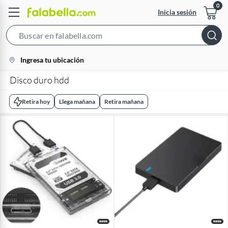
Inicia sesión
Search
Bar
location-
Ingresa tu ubicación
icon
Disco duro hdd
Retira hoy
Llega mañana
Retira mañana