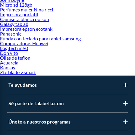
Micro sd 128gb
Perfumes mujer Nina ricci
Impresora portatil
Camiseta blanca poison
Galaxy tab a8
Impresora epson ecotank
Panasonic
Funda con teclado para tablet samsung
Computadoras Huawei
Logitech m90
Don vito
Ollas de teflon
Acuarela
Kansas
Zte blade v smart
Te ayudamos
Sé parte de falabella.com
Únete a nuestros programas