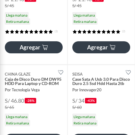
S/ 45
S/ 45
Llega mañana
Llega mañana
Retira mañana
Retira mañana
(2)
(2)
Agregar
Agregar
CHINA GLAZE
SEISA
Caja de Disco Duro DM DW95
Case Sata A Usb 3.0 Para Disco
HDD Para Laptop y CD-ROM
Duro 2.5 Ssd Hdd Hasta 2tb
Por Tecnología Vega
Por Innovager20
S/ 46.80
S/ 34
-28%
-43%
S/ 65
S/ 60
Llega mañana
Llega mañana
Retira mañana
Retira mañana