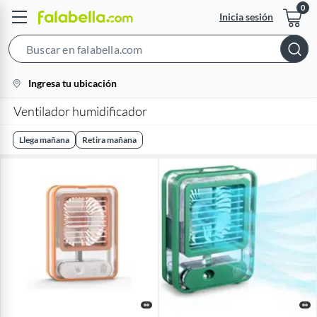
Inicia sesión
Search
Bar
location-
Ingresa tu ubicación
icon
Ventilador humidificador
Llega mañana
Retira mañana