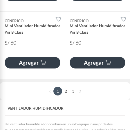
GENERICO
GENERICO
Mini Ventilador Humidificador
Mini Ventilador Humidificador
Por B Class
Por B Class
S/ 60
S/ 60
Agregar
Agregar
1
2
3
VENTILADOR HUMIDIFICADOR
Un ventilador humidificador combina en un solo equipo lo mejor de dos
mundos: refrescar el ambiente y añadir humedad al aire. Es la solución ideal para