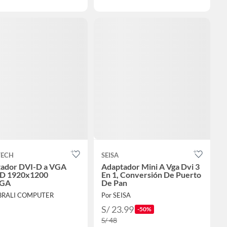
TECH
SEISA
ador DVI-D a VGA
Adaptador Mini A Vga Dvi 3
HD 1920x1200
En 1, Conversión De Puerto
GA
De Pan
IBRALI COMPUTER
Por SEISA
S/ 23.99
-50%
S/ 48