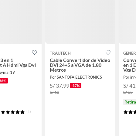
TRAUTECH
GENER
3 en 1
Cable Convertidor de Video
Conve
t A Hdmi Vga Dvi
DVI 24+5 a VGA de 1.80
en 1 
Metros
Vga D
ogymar19
Por SANTOFA ELECTRONICS
Por in
36%
S/ 37.99
S/ 41
-37%
S/ 60
S/ 65
Retir
(1)