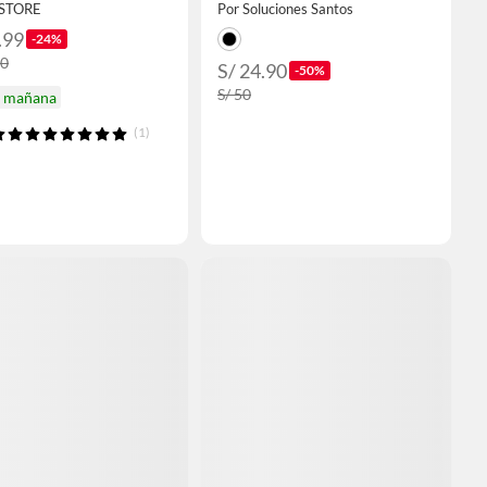
 STORE
Por Soluciones Santos
.99
-24%
90
S/ 24.90
-50%
S/ 50
a mañana
(1)