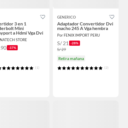
GENERICO
rtidor 3 en 1
Adaptador Convertidor Dvi
erbolt Mini
macho 245 A Vga hembra
ayport a Hdmi Vga Dvi
Por FENIX IMPORT PERU
ONATECH STORE
S/ 21
-28%
.90
-37%
S/ 29
Retira mañana
(1)
(2)