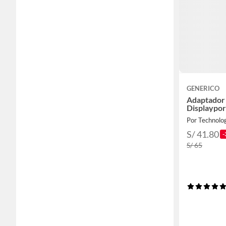
GENERICO
Adaptador 
Displaypor
Por Technol
S/ 41.80
-
S/ 65