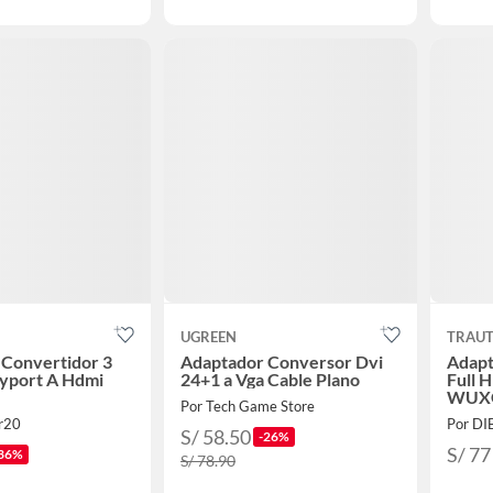
UGREEN
TRAU
 Convertidor 3
Adaptador Conversor Dvi
Adapt
ayport A Hdmi
24+1 a Vga Cable Plano
Full 
WUX
Por Tech Game Store
r20
Por D
S/ 58.50
-26%
S/ 77
36%
S/ 78.90