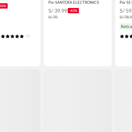
Por SANTOFA ELECTRONICS
Por SS
50%
S/ 39.99
S/ 59
-43%
S/ 70
S/ 78.
Retir
(3)