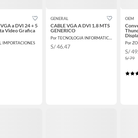
GENERAL
OEM
VGA a DVI 24 + 5
CABLE VGA A DVI 1.8 MTS
Conve
eta Video Grafica
GENERICO
Thund
Displ
Por TECNOLOGIA INFORMATICA Y CONSULTORIA
L IMPORTACIONES
Por Z
S/ 46.47
S/ 49
S/ 79