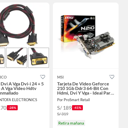
ICO
MSI
Dvi A Vga Dvi-i 24 + 5
Tarjeta De Video Geforce
 A Vga Video Hdtv
210 1Gb Ddr3 64-Bit Con
nmallado
Hdmi, Dvi Y Vga - Ideal Para
Juegos B
ANTOFA ELECTRONICS
Por ProSmart Retail
.70
S/ 189
-28%
-41%
S/ 319
Retira mañana