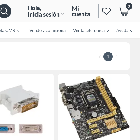
0
Hola
,
Mi
cuenta
Inicia sesión
eta CMR
Vende y comisiona
Venta telefónica
Ayuda
1