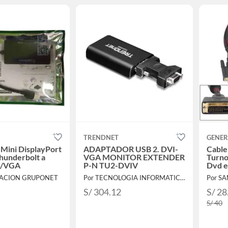
TRENDNET
GENER
Mini DisplayPort
ADAPTADOR USB 2. DVI-
Cable 
Thunderbolt a
VGA MONITOR EXTENDER
Turno
I/VGA
P-N TU2-DVIV
Dvd e
RACION GRUPONET
Por TECNOLOGIA INFORMATICA Y CONSULTORIA
Por S
S/ 304.12
S/ 28
S/ 40