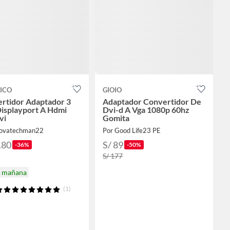
ICO
GIOIO
rtidor Adaptador 3
Adaptador Convertidor De
Displayport A Hdmi
Dvi-d A Vga 1080p 60hz
vi
Gomita
novatechman22
Por Good Life23 PE
.80
S/ 89
-36%
-50%
S/ 177
a mañana
(1)