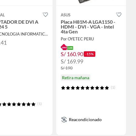
AL
ASUS
TADOR DE DVI A
Placa H81M-A LGA1150 -
4 5
HDMI - DVI - VGA - Intel
4ta Gen
Por TECNOLOGIA INFORMATICA Y CONSULTORIA
Por OYETEC PERU
.41
S/ 160.90
-15%
S/ 169.99
S/ 190
Retira mañana
(1)
(1)
Reacondicionado