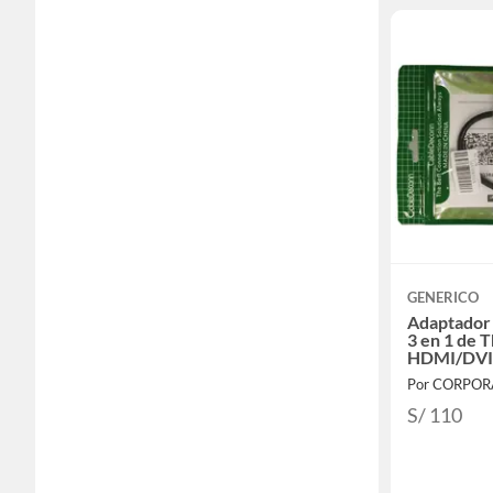
GENERICO
Adaptador 
3 en 1 de 
HDMI/DV
Por CORPO
S/ 110