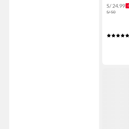
S/ 24.99
-
S/ 50