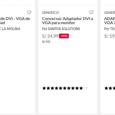
GENERICO
GENER
de DVI - VGA de
Conversor Adaptador DVI a
ADAP
dad
VGA para monitor
VGA 2
C LA MOLINA
Por SANTOS SOLUTIONS
S/ 24.99
S/ 19
-50%
S/ 50
(1)