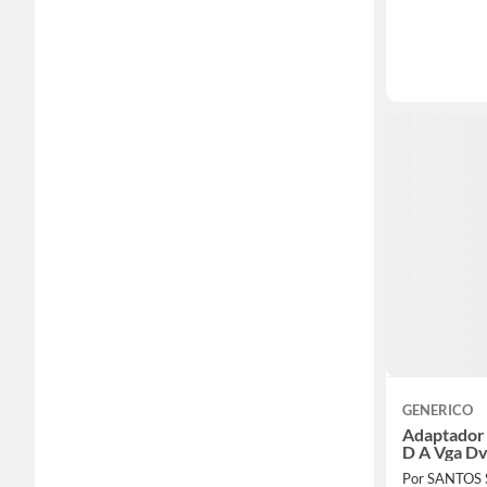
GENERICO
Adaptador
D A Vga Dv
Por SANTOS