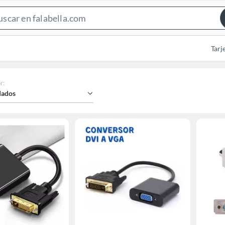
Search
Bar
Tarj
r
:
ados