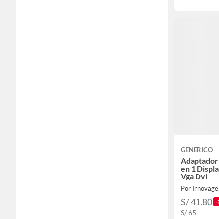
GENERICO
Adaptador
en 1 Displ
Vga Dvi
Por Innovage
S/ 41.80
-
S/ 65