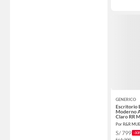
GENERICO
Escritorio 
Moderno A
Claro RR 
Por R&R MUE
S/ 799
-33
S/ 1,200