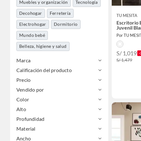
Muebles y organización
Tecnología
Decohogar
Ferretería
TU MESITA
Escritorio 
Electrohogar
Dormitorio
Juvenil Bl
Mundo bebé
Por TU MESI
Belleza, higiene y salud
S/ 1,019
-
Marca
S/ 1,479
Calificación del producto
Precio
Vendido por
Color
Alto
Profundidad
Material
Ancho