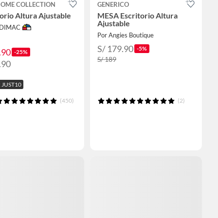
HOME COLLECTION
GENERICO
orio Altura Ajustable
MESA Escritorio Altura
Ajustable
ODIMAC
Por Angies Boutique
S/ 179.90
-5%
.90
-25%
S/ 189
.90
 JUST10
(450)
(2)