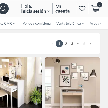
0
Hola
,
Mi
cuenta
Inicia sesión
eta CMR
Vende y comisiona
Venta telefónica
Ayuda
...
1
2
3
6