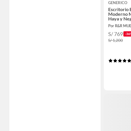
GENERICO
Escritorio 
Moderno M
Haya y Ne
Por R&R MUE
S/ 769
-36
S/ 1,200