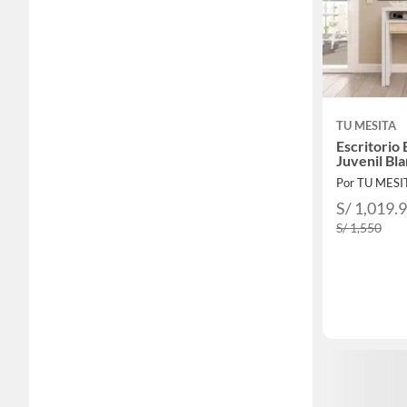
TU MESITA
Escritorio 
Juvenil Bl
Por TU MESI
S/ 1,019.
S/ 1,550