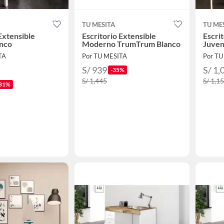
TU MESITA
TU ME
Extensible
Escritorio Extensible
Escri
anco
Moderno TrumTrum Blanco
Juven
TA
Por TU MESITA
Por TU
S/ 939
S/ 1,
-35%
S/ 1,445
S/ 1,1
31%