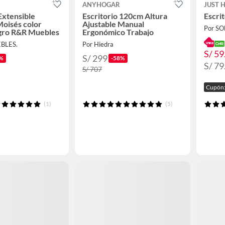
ANYHOGAR
JUST 
Extensible
Escritorio 120cm Altura
Escrit
oisés color
Ajustable Manual
Por S
gro R&R Muebles
Ergonómico Trabajo
BLES.
Por Hiedra
S/ 59
S/ 299
%
-58%
S/ 79
S/ 707
Cupón:
(1)
(5)