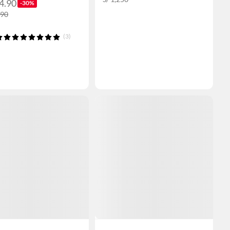
4.90
-30%
.90
(3)