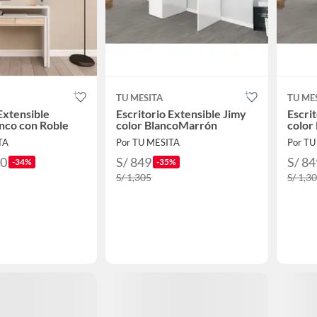
TU MESITA
TU ME
Extensible
Escritorio Extensible Jimy
Escri
anco con Roble
color BlancoMarrón
color
TA
Por TU MESITA
Por TU
90
S/ 849
S/ 84
-34%
-35%
S/ 1,305
S/ 1,3