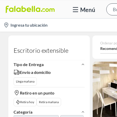
Menú
location-
Ingresa tu ubicación
icon
Ordenar po
Recomend
Escritorio extensible​
Tipo de Entrega
Envío a domicilio
Llega mañana
Retiro en un punto
Retira hoy
Retira mañana
Categoría