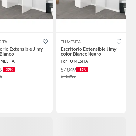
SITA
TU MESITA
torio Extensible Jimy
Escritorio Extensible Jimy
 Blanco
color BlancoNegro
 MESITA
Por TU MESITA
9
S/ 849
-35%
-35%
05
S/ 1,305