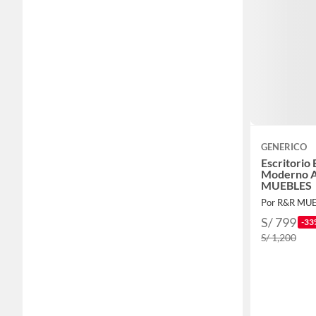
GENERICO
Escritorio 
Moderno A
MUEBLES
Por R&R MUE
S/ 799
-33
S/ 1,200