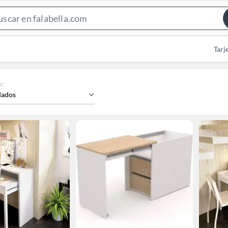
Search
Bar
Tarj
r
:
ados