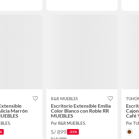
R&R MUEBLES
TUHO
Extensible
Escritorio Extensible Emilia
Escrit
licia Marrón
Color Blanco con Roble RR
Cajon
MUEBLES
MUEBLES
Café 
BLES.
Por R&R MUEBLES.
Por T
S/ 899
%
-31%
S/ 1,299