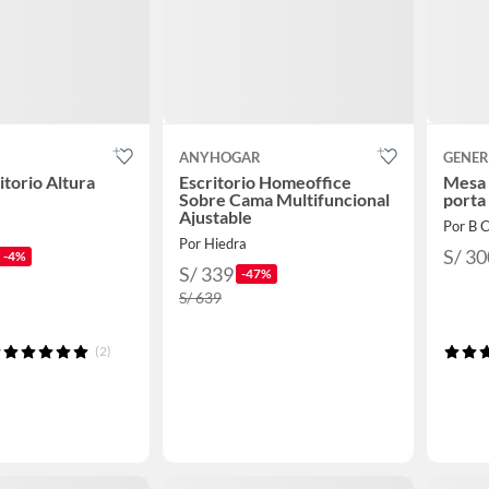
ANYHOGAR
GENER
torio Altura
Escritorio Homeoffice
Mesa 
Sobre Cama Multifuncional
porta
Ajustable
Por B C
Por Hiedra
S/ 30
-4%
S/ 339
-47%
S/ 639
(2)