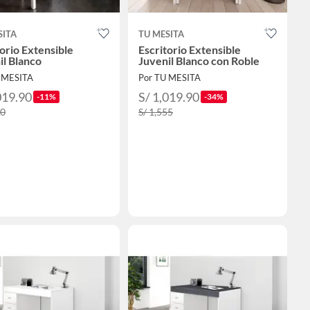
SITA
TU MESITA
torio Extensible
Escritorio Extensible
il Blanco
Juvenil Blanco con Roble
 MESITA
Por TU MESITA
019.90
S/ 1,019.90
-11%
-34%
50
S/ 1,555