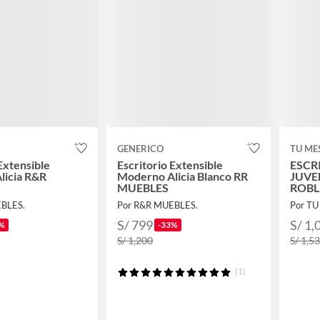
GENERICO
TU ME
Extensible
Escritorio Extensible
ESCR
licia R&R
Moderno Alicia Blanco RR
JUVE
MUEBLES
ROBL
BLES.
Por R&R MUEBLES.
Por TU
S/ 799
S/ 1,
%
-33%
S/ 1,200
S/ 1,5
(1)