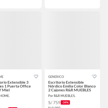
ME
GENERICO
orio Extensible 3
Escritorio Extensible
es 1 Puerta Office
Nórdico Emilia Color Blanco
Y Miel
2 Cajones R&R MUEBLES
UHOME.
Por R&R MUEBLES.
S/ 759
-39%
S/ 1,250