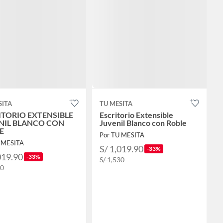
SITA
TU MESITA
ITORIO EXTENSIBLE
Escritorio Extensible
NIL BLANCO CON
Juvenil Blanco con Roble
E
Por TU MESITA
 MESITA
S/ 1,019.90
-33%
019.90
-33%
S/ 1,530
30