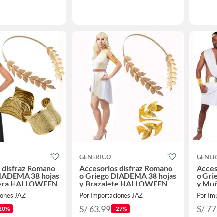
GENERICO
GENER
 disfraz Romano
Accesorios disfraz Romano
Acces
DIADEMA 38 hojas
o Griego DIADEMA 38 hojas
o Gri
era HALLOWEEN
y Brazalete HALLOWEEN
y Mu
iones JAZ
Por Importaciones JAZ
Por Im
S/ 63.99
S/ 77
20%
-27%