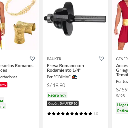
BAUKER
GENER
esorios Romanos
Fresa Romano con
Acces
aces
Rodamiento 1/4''
Grieg
Temát
portaciones
Por SODIMAC
Por Je
S/ 19.90
32%
S/ 59
Retira hoy
S/ 98
na
Cupón: BAUKER10
Llega
ana
Retir
(1)