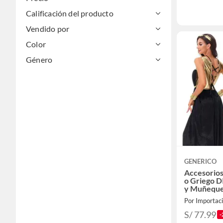
Calificación del producto
Vendido por
Color
Género
GENERICO
Accesorios
o Griego 
y Muñequ
Por Importac
S/ 77.99
-