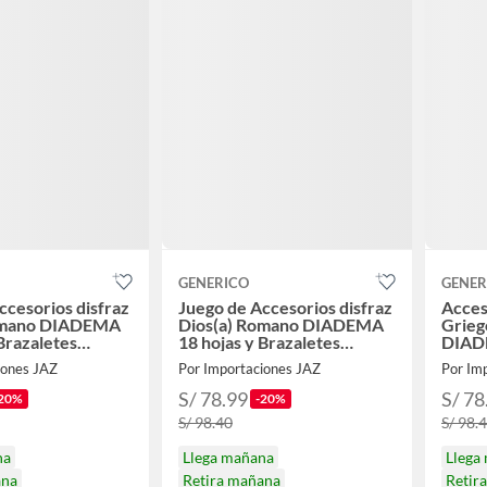
GENERICO
GENER
ccesorios disfraz
Juego de Accesorios disfraz
Acces
omano DIADEMA
Dios(a) Romano DIADEMA
Grieg
 Brazaletes
18 hojas y Brazaletes
DIADE
EN
HALLOWEEN
Braz
iones JAZ
Por Importaciones JAZ
Por Im
S/ 78.99
S/ 78
20%
-20%
S/ 98.40
S/ 98.
na
Llega mañana
Llega
ana
Retira mañana
Retir