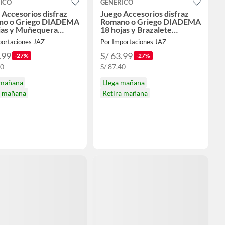
ICO
GENERICO
 Accesorios disfraz
Juego Accesorios disfraz
no o Griego DIADEMA
Romano o Griego DIADEMA
jas y Muñequera
18 hojas y Brazalete
LOWEEN
HALLOWEEN
portaciones JAZ
Por Importaciones JAZ
.99
S/ 63.99
-27%
-27%
40
S/ 87.40
 mañana
Llega mañana
a mañana
Retira mañana