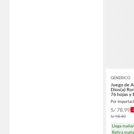
GENERICO
Juego de A
Dios(a) R
76 hojas y
HALLOWE
Por Importac
S/ 78.99
-
S/ 98.40
Llega maña
Retira mañ