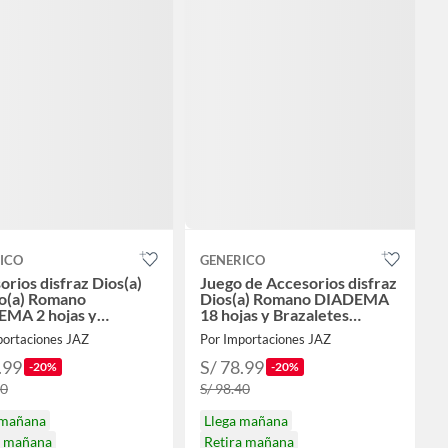
ICO
GENERICO
orios disfraz Dios(a)
Juego de Accesorios disfraz
o(a) Romano
Dios(a) Romano DIADEMA
MA 2 hojas y
18 hojas y Brazaletes
aletes HALLOWEEN
HALLOWEEN
portaciones JAZ
Por Importaciones JAZ
.99
S/ 78.99
-20%
-20%
40
S/ 98.40
 mañana
Llega mañana
a mañana
Retira mañana