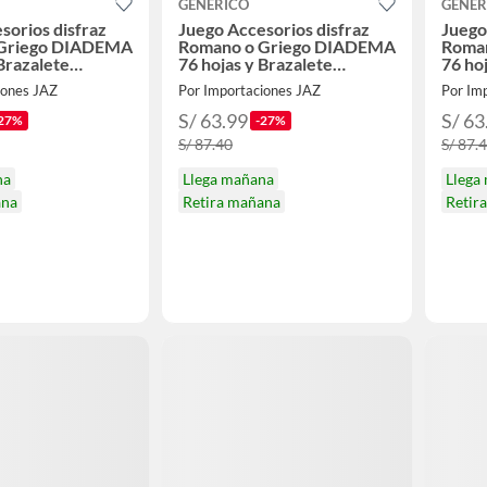
GENERICO
GENER
sorios disfraz
Juego Accesorios disfraz
Juego
 Griego DIADEMA
Romano o Griego DIADEMA
Roma
 Brazalete
76 hojas y Brazalete
76 ho
EN
HALLOWEEN
HAL
iones JAZ
Por Importaciones JAZ
Por Im
S/ 63.99
S/ 63
27%
-27%
S/ 87.40
S/ 87.
na
Llega mañana
Llega
ana
Retira mañana
Retir