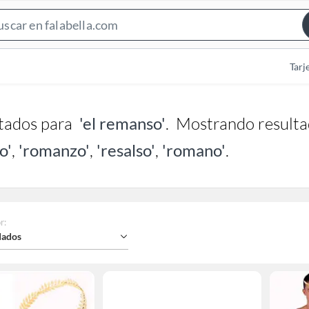
Search
Bar
Tarj
tados para
'el remanso'
.
Mostrando resulta
o'
,
'romanzo'
,
'resalso'
,
'romano'
.
r
:
ados