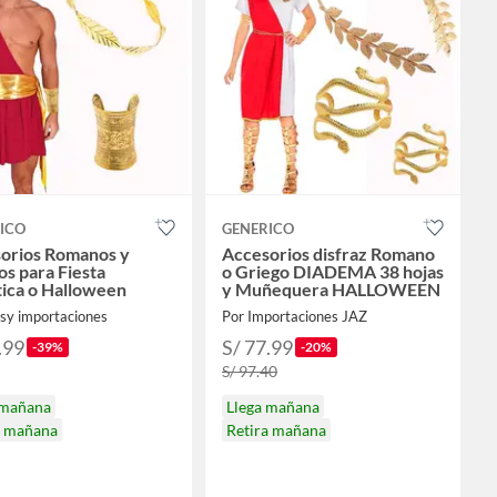
ICO
GENERICO
orios Romanos y
Accesorios disfraz Romano
os para Fiesta
o Griego DIADEMA 38 hojas
ica o Halloween
y Muñequera HALLOWEEN
ssy importaciones
Por Importaciones JAZ
.99
S/ 77.99
-39%
-20%
S/ 97.40
 mañana
Llega mañana
a mañana
Retira mañana