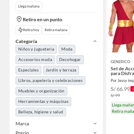
Llega mañana
Retiro en un punto
Retira hoy
Retira mañana
Categoría
Niños y juguetería
Moda
Accesorios moda
Decohogar
GENERICO
Set de Acc
Especiales
Jardín y terraza
para Disfr
Libros, papelería y celebraciones
Por Jessy im
S/ 66.99
-
Muebles y organización
S/ 99
Herramientas y máquinas
Llega maña
Retira mañ
Belleza, higiene y salud
Deportes y aire libre
Marca
Precio