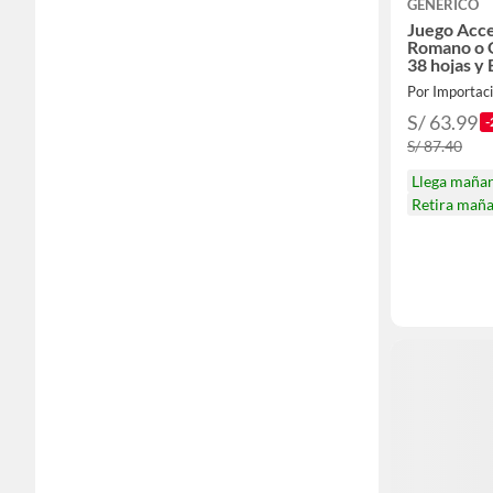
GENERICO
Juego Acce
Romano o
38 hojas y
HALLOWE
Por Importac
S/ 63.99
-
S/ 87.40
Llega maña
Retira mañ