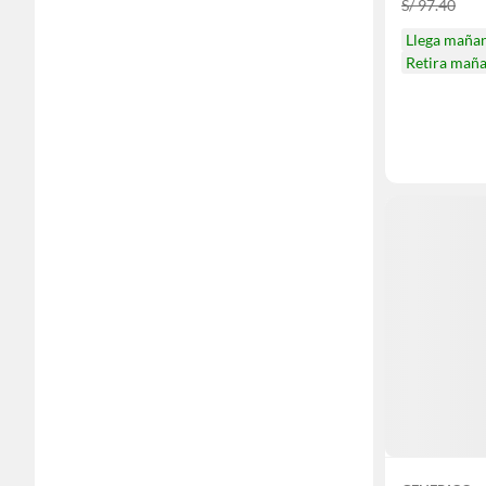
S/ 97.40
Llega maña
Retira mañ