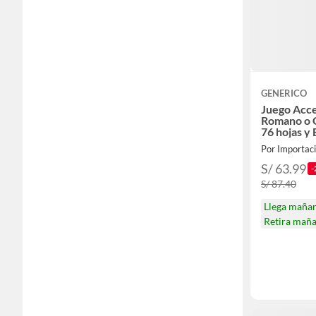
GENERICO
Juego Acce
Romano o
76 hojas y
HALLOWE
Por Importac
S/ 63.99
-
S/ 87.40
Llega maña
Retira mañ