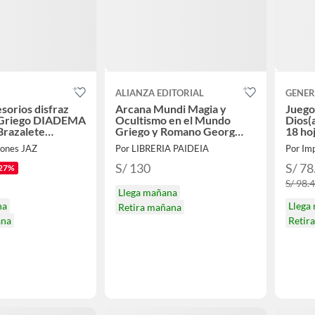
ALIANZA EDITORIAL
GENER
sorios disfraz
Arcana Mundi Magia y
Juego
 Griego DIADEMA
Ocultismo en el Mundo
Dios
 Brazalete
Griego y Romano Georg
18 ho
EN
Luck
HAL
iones JAZ
Por LIBRERIA PAIDEIA
Por Im
S/ 130
S/ 78
27%
S/ 98.
Llega mañana
na
Llega
Retira mañana
ana
Retir