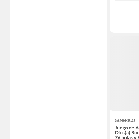
GENERICO
Juego de A
Dios(a) R
76 hojas y