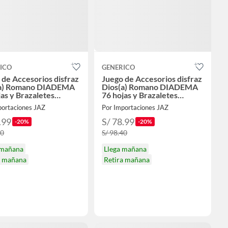
ICO
GENERICO
 de Accesorios disfraz
Juego de Accesorios disfraz
(a) Romano DIADEMA
Dios(a) Romano DIADEMA
jas y Brazaletes
76 hojas y Brazaletes
LOWEEN
HALLOWEEN
portaciones JAZ
Por Importaciones JAZ
.99
S/ 78.99
-20%
-20%
40
S/ 98.40
 mañana
Llega mañana
a mañana
Retira mañana