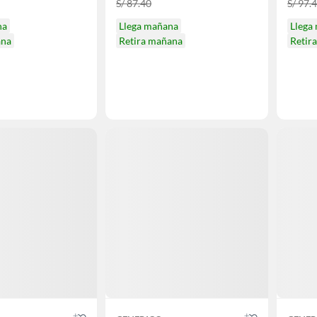
S/ 87.40
S/ 97.
na
Llega mañana
Llega
ana
Retira mañana
Retir