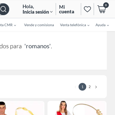
0
Hola
,
Mi
cuenta
Inicia sesión
eta CMR
Vende y comisiona
Venta telefónica
Ayuda
dos para
'romanos'
.
1
2