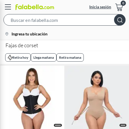
Inicia sesión
Search
Bar
location-
Ingresa tu ubicación
icon
Fajas de corset
Retira hoy
Llega mañana
Retira mañana