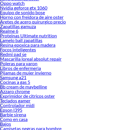
Oppo watch
Nvidia geforce gtx 1060
Equipo de sonido bose
Horno con freidora de aire oster
Aretes de acero quirurgico precio
Zapatillas gamuza
Realme 6
Proteinas Ultimate nutrition
Lamelo ball zapatillas
Resina epoxica para madera
Focos inteligentes
Redmi pad se
Mascarilla loreal absolut repair
Poleras para varon
Libros de enfermeria
Pijamas de mujer invierno
Samsung a21
Cocinas a gas 5
Bb cream de maybelline
Azzaro chrome
Exprimidor de citricos oster
Teclados gamer
Controlador midi
Epson l395
Barbie sirena
Como en casa
Bajos
Camisetas negras para hombre