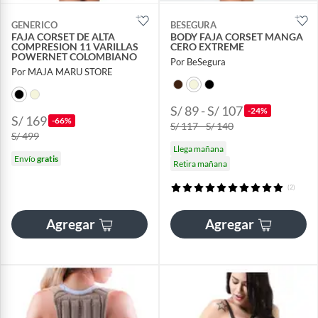
GENERICO
BESEGURA
FAJA CORSET DE ALTA
BODY FAJA CORSET MANGA
COMPRESION 11 VARILLAS
CERO EXTREME
POWERNET COLOMBIANO
Por BeSegura
Por MAJA MARU STORE
S/ 89 - S/ 107
-24%
S/ 169
-66%
S/ 117 - S/ 140
S/ 499
Llega mañana
Envío
gratis
Retira mañana
(2)
Agregar
Agregar