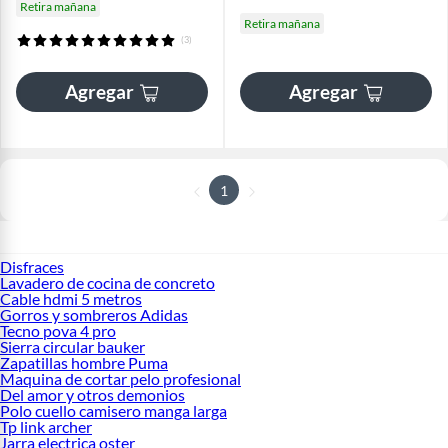
Retira mañana
Retira mañana
(3)
Agregar
Agregar
1
Disfraces
Lavadero de cocina de concreto
Cable hdmi 5 metros
Gorros y sombreros Adidas
Tecno pova 4 pro
Sierra circular bauker
Zapatillas hombre Puma
Maquina de cortar pelo profesional
Del amor y otros demonios
Polo cuello camisero manga larga
Tp link archer
Jarra electrica oster