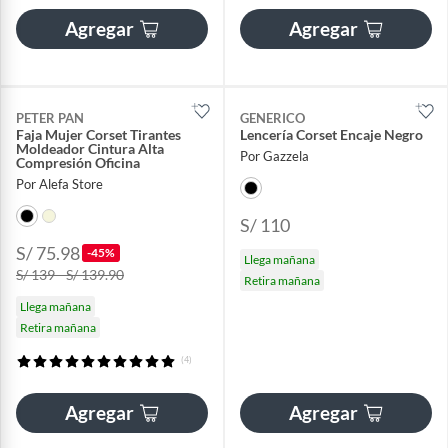
Agregar
Agregar
PETER PAN
GENERICO
Faja Mujer Corset Tirantes
Lencería Corset Encaje Negro
Moldeador Cintura Alta
Por Gazzela
Compresión Oficina
Por Alefa Store
S/ 110
S/ 75.98
-45%
Llega mañana
S/ 139 - S/ 139.90
Retira mañana
Llega mañana
Retira mañana
(4)
Agregar
Agregar