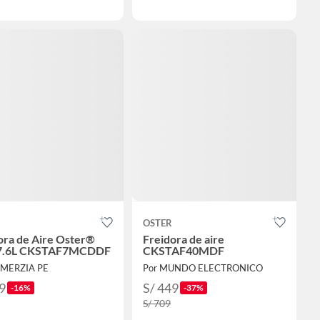
OSTER
ora de Aire Oster®
Freidora de aire
 7.6L CKSTAF7MCDDF
CKSTAF40MDF
OMERZIA PE
Por MUNDO ELECTRONICO
9
S/ 449
-16%
-37%
S/ 709