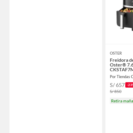
OSTER
Freidora de
Oster® 7.
CKSTAF7
Por Tiendas C
S/ 657
-23
S/ 850
Retira mañ