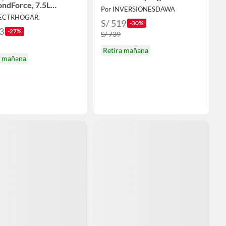
ndForce, 7.5L
Por INVERSIONESDAWA
AF75WDSSDF
LECTRHOGAR.
S/ 519
-30%
3
-27%
S/ 739
Retira mañana
a mañana