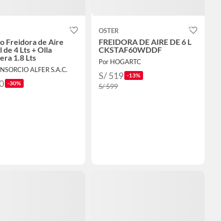
OSTER
 Freidora de Aire
FREIDORA DE AIRE DE 6 L
l de 4 Lts + Olla
CKSTAF60WDDF
era 1.8 Lts
Por HOGARTC
NSORCIO ALFER S.A.C.
S/ 519
-13%
0
-30%
S/ 599