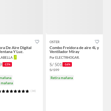
OSTER
ora De Aire Digital
Combo Freidora de aire 4L y
Ventana Y Luz.
Ventilador Miray
ALABELLA
Por ELECTRHOGAR.
9
S/ 501
-15%
-16%
S/ 599
 mañana
Retira mañana
a mañana
(38)