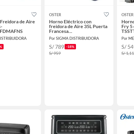
OSTER
OSTER
Freidora de Aire
Horno Eléctrico con
Horno
s-
freidora de Aire 35L Puerta
Fry 5 
5FDMAFNS
Francesa
TSST
TSSTTV35FDMAFNS
DISTRIBUIDORA
Por SIGMA DISTRIBUIDORA
Por M
S/ 789
S/ 54
%
-18%
S/ 959
S/ 1,1