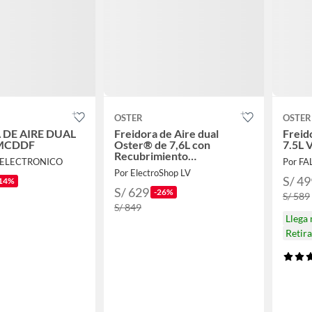
OSTER
OSTER
 DE AIRE DUAL
Freidora de Aire dual
Freid
MCDDF
Oster® de 7,6L con
7.5L 
Recubrimiento
 ELECTRONICO
Por F
DiamondForce
Por ElectroShop LV
S/ 49
14%
S/ 629
-26%
S/ 589
S/ 849
Llega
Retir