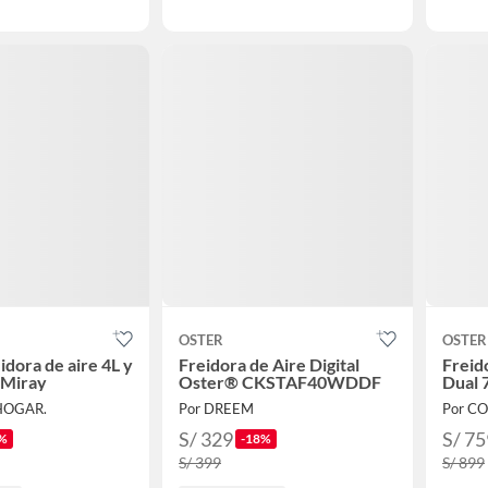
OSTER
OSTER
dora de aire 4L y
Freidora de Aire Digital
Freid
 Miray
Oster® CKSTAF40WDDF
Dual
HOGAR.
Por DREEM
Por C
S/ 329
S/ 75
%
-18%
S/ 399
S/ 899