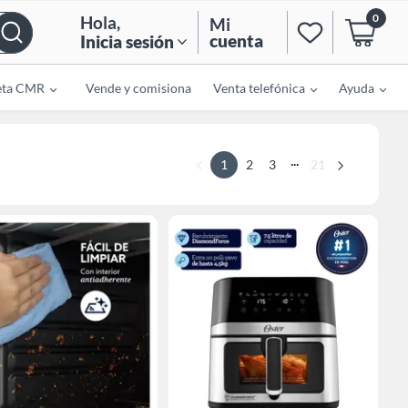
0
Hola
,
Mi
cuenta
Inicia sesión
eta CMR
Vende y comisiona
Venta telefónica
Ayuda
...
1
2
3
21