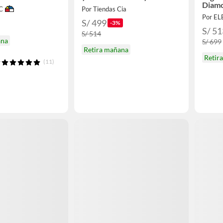
Diamo
C
Por Tiendas Cia
CKST
Por E
S/ 499
-3%
S/ 51
S/ 514
ana
S/ 699
Retira mañana
Retir
(11)