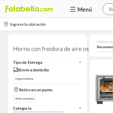
Menú
location-
Ingresa tu ubicación
icon
Ordenar po
Recomend
Horno con freidora de aire oster
Tipo de Entrega
Envío a domicilio
Llega mañana
Retiro en un punto
Retira mañana
Categoría