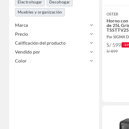
Electrohogar
Decohogar
Muebles y organización
OSTER
Horno con 
Marca
de 25L Gri
TSSTTV2
Precio
Por SIGMA 
Calificación del producto
S/ 599
-33
S/ 899
Vendido por
Color