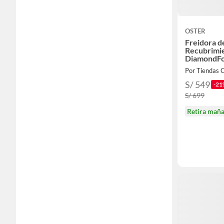
OSTER
Freidora de
Recubrimi
DiamondFo
CKSTAF7
Por Tiendas C
S/ 549
-21
S/ 699
Retira mañ