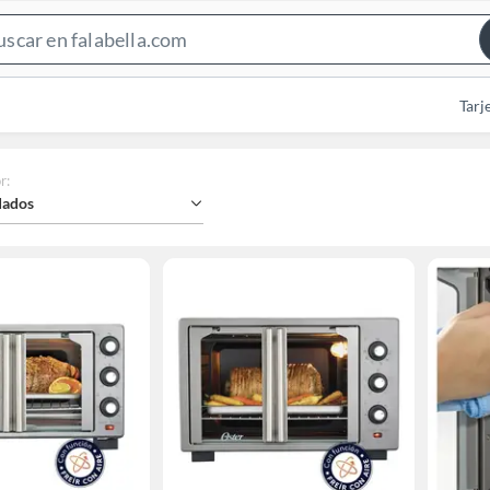
Search
Bar
Tarj
r
:
ados