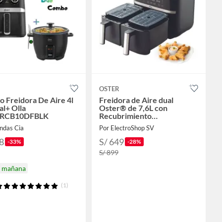
OSTER
 Freidora De Aire 4l
Freidora de Aire dual
l+ Olla
Oster® de 7,6L con
RCB10DFBLK
Recubrimiento
DiamondForce
ndas Cia
Por ElectroShop SV
8
S/ 649
-33%
-28%
S/ 899
a mañana
(1)