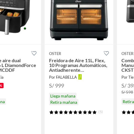
OSTER
OSTER
 aire dual
Freidora de Aire 11L, Flex,
Combo
6 L DiamondForce
10 Programas Automáticos,
Manua
MCDDF
Antiadherente
CKST
DiamondForce
ia
Por FALABELLA
Por Tie
S/ 999
S/ 39
%
S/ 598
Llega mañana
ana
Retir
Retira mañana
(5)