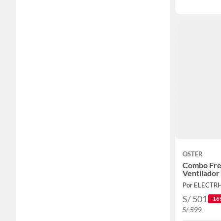
OSTER
Combo Frei
Ventilador
Por ELECTR
S/ 501
-16
S/ 599