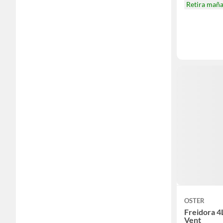
Retira mañ
OSTER
Freidora 4L
Vent