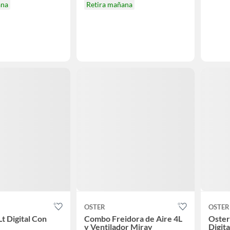
ana
Retira mañana
OSTER
OSTER
t Digital Con
Combo Freidora de Aire 4L
Oster
y Ventilador Miray
Digit