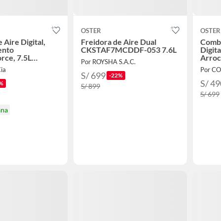
OSTER
OSTER
 Aire Digital,
Freidora de Aire Dual
Combo
ento
CKSTAF7MCDDF-053 7.6L
Digita
rce, 7.5L
Arroc
Por ROYSHA S.A.C.
5WDSSDF
ia
Por CO
S/ 699
-22%
S/ 49
%
S/ 899
S/ 699
ana