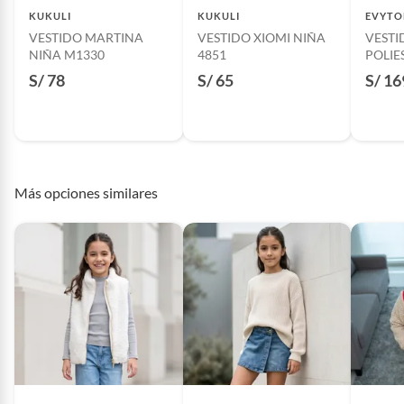
KUKULI
KUKULI
EVYTO
VESTIDO MARTINA
VESTIDO XIOMI NIÑA
VESTI
NIÑA M1330
4851
POLIE
S/ 78
S/ 65
S/ 16
Más opciones similares