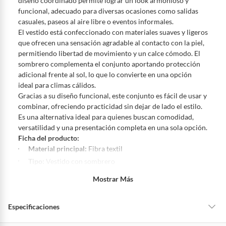
diseño coordinado permite lograr un look armonioso y
Productos vendidos por
Falabella, Tottus y otros vendedores tienen:
funcional, adecuado para diversas ocasiones como salidas
48 horas: cemento, mezclas de hormigón, morteros, yeso y otros
casuales, paseos al aire libre o eventos informales.
productos para asfalto, hormigón, albañilería.
El vestido está confeccionado con materiales suaves y ligeros
7 días: colchones y productos de combustión.
que ofrecen una sensación agradable al contacto con la piel,
permitiendo libertad de movimiento y un calce cómodo. El
Productos vendidos por
Sodimac
tienen:
sombrero complementa el conjunto aportando protección
48 horas: cemento, mezclas de hormigón, morteros, yeso y otros
adicional frente al sol, lo que lo convierte en una opción
productos para asfalto.
ideal para climas cálidos.
7 días: productos eléctricos o a combustión, electrodomésticos,
Gracias a su diseño funcional, este conjunto es fácil de usar y
tecnología, línea blanca, colchones, muebles, bicicletas y
combinar, ofreciendo practicidad sin dejar de lado el estilo.
máquinas.
Es una alternativa ideal para quienes buscan comodidad,
versatilidad y una presentación completa en una sola opción.
No se pueden devolver o cambiar bajo cambio de opinión
Ficha del producto:
Productos de compra internacional.
Material principal:
Fibra textil
Productos comprados en Outlet Atocongo.
Tipo:
Vestido con sombrero
Productos perecibles como alimentos, bebidas, medicamentos,
Género:
Niña
Mostrar Más
suplementos alimenticios, vitaminas.
Composición:
Material textil
Productos digitales (descarga inmediata).
Modelo:
Naia
Especificaciones
Por motivos de salubridad, la ropa interior inferior y ropas de
Temporada:
Primavera - Verano
baño con señales de uso, sin empaques, etiquetas o sellos.
Hecho en:
Perú