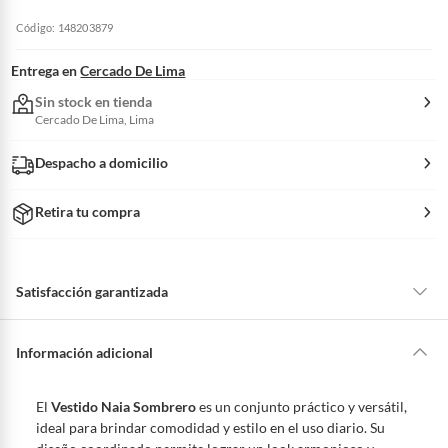
Código: 148203879
Entrega en
Cercado De Lima
Sin stock en tienda
Cercado De Lima, Lima
Despacho a domicilio
Retira tu compra
Satisfacción garantizada
La mayoría de los productos tienen
30 días desde que los recibes para
hacer una devolución.
Información adicional
Sin embargo, tenemos categorías que cuentan con plazos diferentes,
otras con restricciones y algunas que no se pueden devolver ni cambiar.
El
Vestido Naia Sombrero
es un conjunto práctico y versátil,
Conoce cuáles son:
ideal para brindar comodidad y estilo en el uso diario. Su