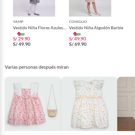
Tipo
Vestidos
YAMP
CONIGLIO
Vestido Niña Flores Azules
Vestido Niña Algodón Barbie
Yamp
Género
Niña
S/ 29.90
S/ 49.90
S/ 49.90
S/ 69.90
Varias personas después miran