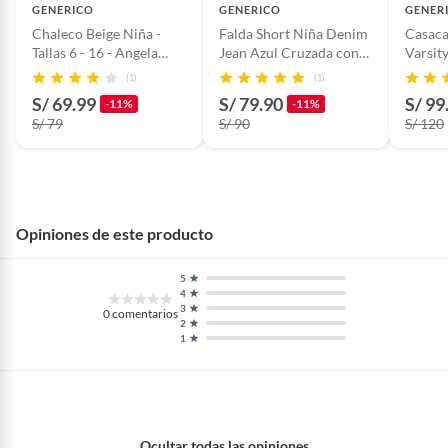
GENERICO
GENERICO
GENER
Chaleco Beige Niña -
Falda Short Niña Denim
Casaca
Tallas 6 - 16 - Angela
Jean Azul Cruzada con
Varsit
Kids
Botón - Angela Kids
Borreg
(1)
(1)
Kids
S/ 69.99
S/ 79.90
S/ 99
-11%
-11%
S/ 79
S/ 90
S/ 120
Opiniones de este producto
5
4
3
0
comentarios
2
1
Ocultar todas las opiniones