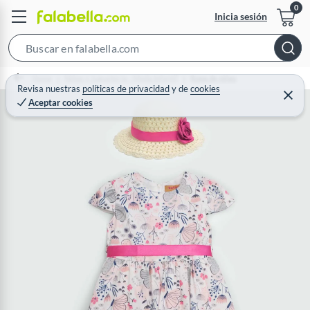
Inicia sesión
S
e
Home
Niños y Juguetería - Moda Infantil
Ropa de niñas
a
Revisa nuestras
políticas de privacidad
y
de
cookies
C
Aceptar cookies
r
e
r
c
r
a
h
r
B
a
r