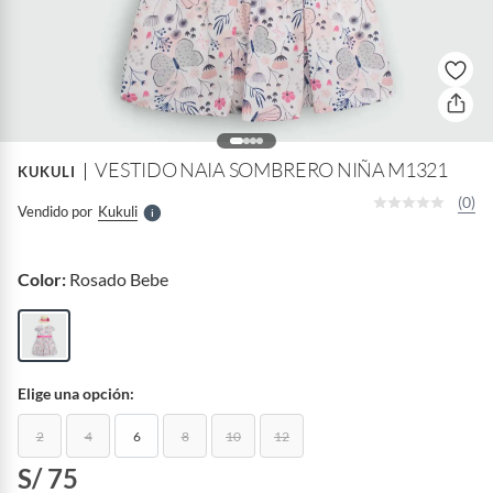
o
f
n
I
r
e
l
VESTIDO NAIA SOMBRERO NIÑA M1321
KUKULI
l
e
(0)
Vendido por
Kukuli
S
Color:
Rosado Bebe
Elige una opción:
2
4
6
8
10
12
S/ 75