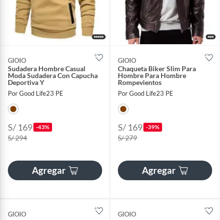
GIOIO
GIOIO
Sudadera Hombre Casual
Chaqueta Biker Slim Para
Moda Sudadera Con Capucha
Hombre Para Hombre
Deportiva Y
Rompevientos
Por Good Life23 PE
Por Good Life23 PE
S/ 169
S/ 169
-43%
-39%
S/ 294
S/ 279
Agregar
Agregar
GIOIO
GIOIO