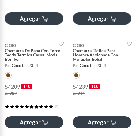
Agregar
Agregar
GIOIO
GIOIO
Chamarra De Pana Con Forro
Chamarra Táctica Para
Teddy Termica Casual Moda
Hombre Acolchada Con
Bomber
Múltiples Bolsill
Por Good Life23 PE
Por Good Life23 PE
S/ 209
S/ 239
-34%
-31%
S/ 319
S/ 344
(1)
Agregar
Agregar