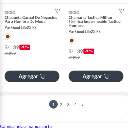
GIOIO
GIOIO
Chaqueta Casual De Negocios
Chamarra Tactica Militar
Para Hombre De Moda
Térmica Impermeable Tactico
Hombre
Por Good Life23 PE
Por Good Life23 PE
S/ 189
-37%
S/ 189
-37%
S/ 299
S/ 299
Agregar
Agregar
1
2
3
4
Camisa negra manga corta