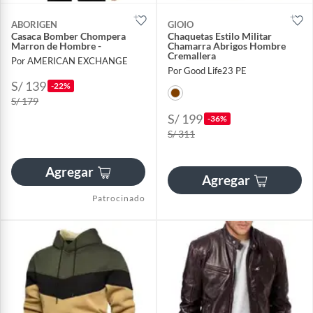
ABORIGEN
GIOIO
Casaca Bomber Chompera
Chaquetas Estilo Militar
Marron de Hombre -
Chamarra Abrigos Hombre
Cremallera
Por AMERICAN EXCHANGE
Por Good Life23 PE
S/ 139
-22%
S/ 179
S/ 199
-36%
S/ 311
Agregar
Agregar
Patrocinado