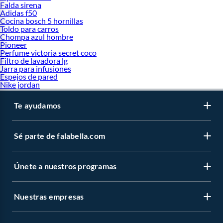
Falda sirena
Adidas f50
Cocina bosch 5 hornillas
Toldo para carros
Chompa azul hombre
Pioneer
Perfume victoria secret coco
Filtro de lavadora lg
Jarra para infusiones
Espejos de pared
Nike jordan
Te ayudamos
Sé parte de falabella.com
Únete a nuestros programas
Nuestras empresas