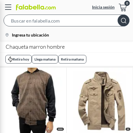
Inicia sesión
Search
Bar
location-
Ingresa tu ubicación
icon
Chaqueta marron hombre
Retira hoy
Llega mañana
Retira mañana