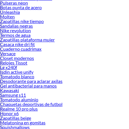
Pulseras neon
Botas punta de acero
Unleashia
Molten
Zapatillas nike tiempo
Sandalias negras
Nike revolution
Termos de agua
Zapatillas plataforma mujer
Casaca nike dri fit
Cuaderno cuadrimax
Versace
Closet modernos
Relojes Tissot
Lg x240f
Isdin active unify
Tomatodo blanco
Desodorante para aclarar axilas
Gel antibacterial para manos
Kawasaki
Samsung s11
Tomatodo aluminio
Chaquetas deportivas de futbol
Realme 10 pro plus
Honor x6
Zapatillas beige
Melatonina en gomitas
Squishmallows