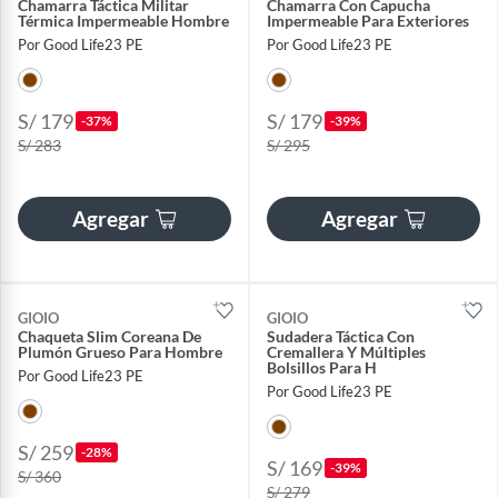
Chamarra Táctica Militar
Chamarra Con Capucha
Térmica Impermeable Hombre
Impermeable Para Exteriores
Por Good Life23 PE
Por Good Life23 PE
S/ 179
S/ 179
-37%
-39%
S/ 283
S/ 295
Agregar
Agregar
GIOIO
GIOIO
Chaqueta Slim Coreana De
Sudadera Táctica Con
Plumón Grueso Para Hombre
Cremallera Y Múltiples
Bolsillos Para H
Por Good Life23 PE
Por Good Life23 PE
S/ 259
-28%
S/ 169
-39%
S/ 360
S/ 279