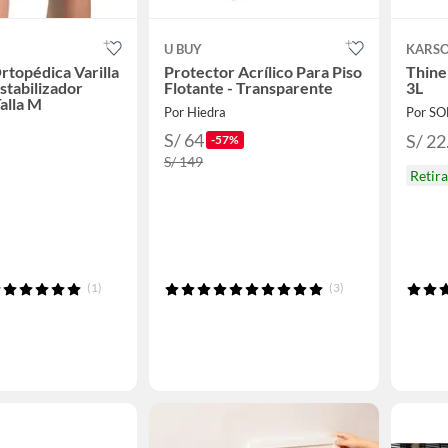
U BUY
KARS
rtopédica Varilla
Protector Acrílico Para Piso
Thine
stabilizador
Flotante - Transparente
3L
alla M
Por Hiedra
Por S
S/ 64
S/ 22
-57%
S/ 149
Retir
(1)
(3)