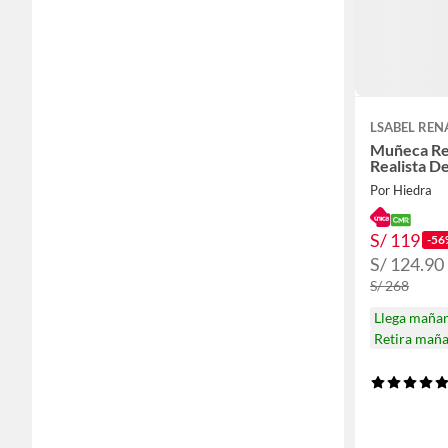
LSABEL REN
Muñeca Re
Realista De
Por Hiedra
S/ 119
-56
S/ 124.90
S/ 268
Llega maña
Retira mañ