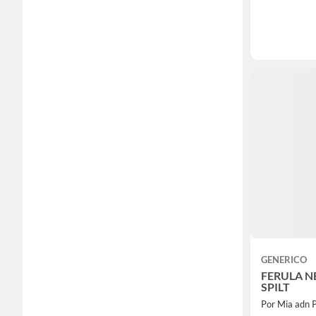
GENERICO
FERULA N
SPILT
Por Mia adn 