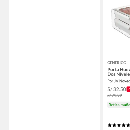
Dormitorio
Construcción
Jardín y terraza
Gasfitería
Utiles de aseo y limpieza
Accesorios
Alimentos y bebidas
GENERICO
Porta Hue
Dos Nivele
Por JV Nove
S/ 32.50
-
S/ 79.99
Retira mañ