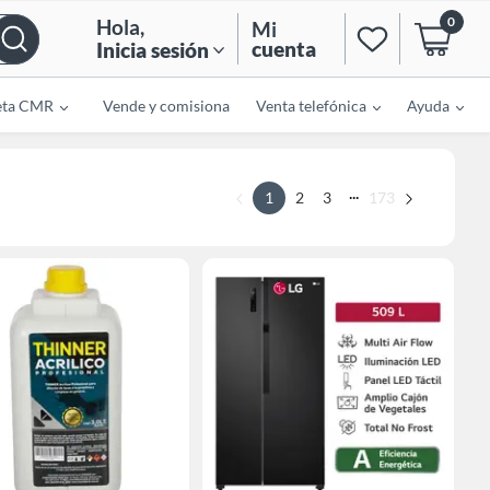
0
Hola
,
Mi
cuenta
Inicia sesión
eta CMR
Vende y comisiona
Venta telefónica
Ayuda
...
1
2
3
173