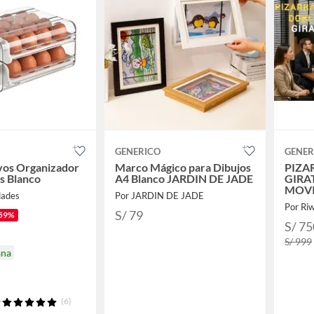
GENERICO
GENER
vos Organizador
Marco Mágico para Dibujos
PIZA
s Blanco
A4 Blanco JARDIN DE JADE
GIRA
MOVI
dades
Por JARDIN DE JADE
FREN
Por Ri
ESTR
S/ 79
59%
S/ 75
S/ 999
ana
(6)