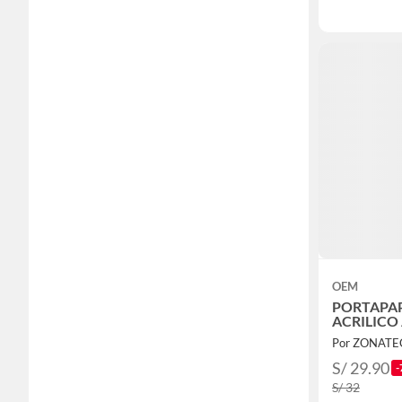
OEM
PORTAPAP
ACRILICO 
Por ZONATE
S/ 29.90
-
S/ 32