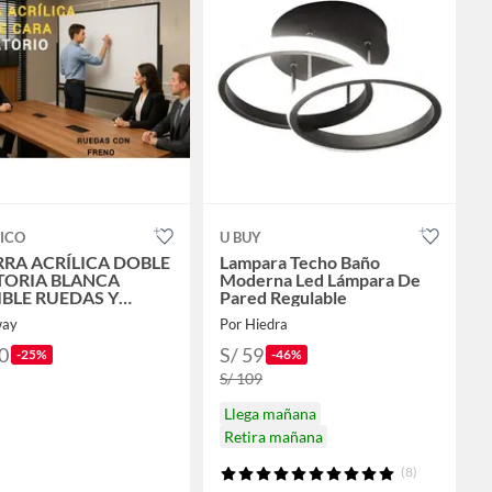
ICO
U BUY
RRA ACRÍLICA DOBLE
Lampara Techo Baño
TORIA BLANCA
Moderna Led Lámpara De
BLE RUEDAS Y
Pared Regulable
O SOPORTE DE
way
Por Hiedra
UCTURA NEGRO
0
S/ 59
-25%
-46%
S/ 109
Llega mañana
Retira mañana
(8)