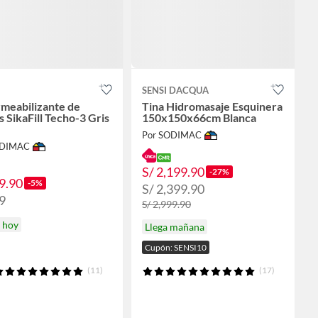
SENSI DACQUA
meabilizante de
Tina Hidromasaje Esquinera
 SikaFill Techo-3 Gris
150x150x66cm Blanca
Por SODIMAC
ODIMAC
S/ 2,199.90
-27%
9.90
-5%
S/ 2,399.90
9
S/ 2,999.90
a hoy
Llega mañana
Cupón: SENSI10
(11)
(17)