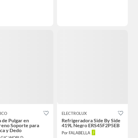
ICO
ELECTROLUX
a de Pulgar en
Refrigeradora Side By Side
eno Soporte para
419L Negro ERS45F2P5EB
ca y Dedo
Por FALABELLA
AGIC WORLD