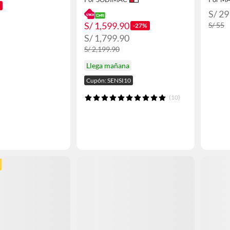
S/ 29
S/ 1,599.90
S/ 55
-27%
S/ 1,799.90
S/ 2,199.90
Llega mañana
Cupón: SENSI10
(10)