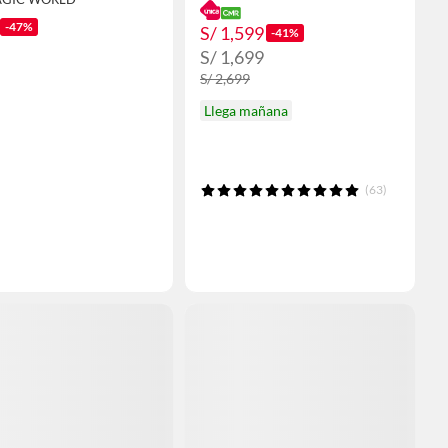
-47%
S/ 1,599
-41%
S/ 1,699
S/ 2,699
Llega mañana
(63)