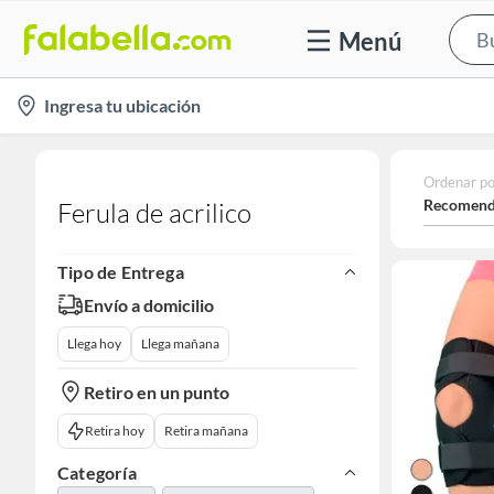
Menú
location-
Ingresa tu ubicación
icon
Ordenar po
Recomend
Ferula de acrilico
Tipo de Entrega
Envío a domicilio
Llega hoy
Llega mañana
Retiro en un punto
Retira hoy
Retira mañana
Categoría