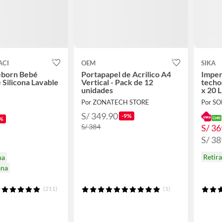
ACI
OEM
SIKA
born Bebé
Portapapel de Acrilico A4
Imper
 Silicona Lavable
Vertical - Pack de 12
techos
unidades
x 20 L
Por ZONATECH STORE
Por S
S/ 349.90
-9%
%
S/ 36
S/ 384
S/ 38
Retir
na
ana
(211)
(1)