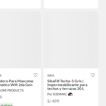
I
SIKA
ero Para Mascotas
SikaFill Techo-5 Gris |
atico Wifi 2da Gen
Impermeabilizante para
techos y terrazas 20 L
IAOMI PRODUCTS
Por SODIMAC
9
S/ 499
a mañana