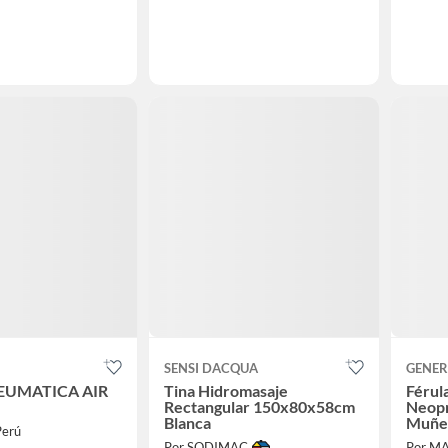
SENSI DACQUA
GENER
EUMATICA AIR
Tina Hidromasaje
Férul
Rectangular 150x80x58cm
Neopr
Blanca
Muñe
Perú
Por SODIMAC
Por M