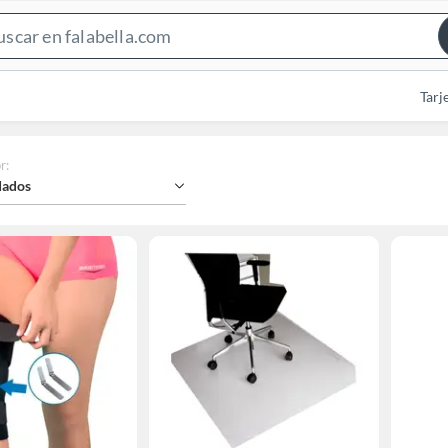
Search
Bar
Tarj
r
:
ados