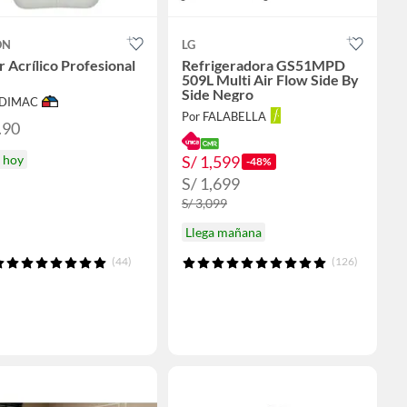
ON
LG
r Acrílico Profesional
Refrigeradora GS51MPD
509L Multi Air Flow Side By
Side Negro
ODIMAC
Por FALABELLA
.90
S/ 1,599
a hoy
-48%
S/ 1,699
S/ 3,099
Llega mañana
(44)
(126)