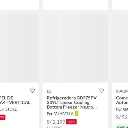
LG
XIAOM
EL DE
Refrigeradora GB37SPV
Comed
A4 - VERTICAL
339LT Linear Cooling
Autom
Bottom Freezer Negro
CH STORE
Por X
Acero
Por FALABELLA
S/ 52
7%
S/ 2,199
-29%
Retir
S/ 3,099