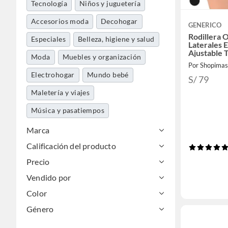
Tecnología
Niños y juguetería
Accesorios moda
Decohogar
GENERICO
Rodillera O
Especiales
Belleza, higiene y salud
Laterales E
Ajustable T
Moda
Muebles y organización
Por Shopimas
Electrohogar
Mundo bebé
S/ 79
Maletería y viajes
Música y pasatiempos
Calzado y zapatillas
Mascotas
Marca
Calificación del producto
Herramientas y máquinas
Precio
Cocina y baño
Vendido por
Libros, papelería y celebraciones
Color
Deportes y aire libre
Ferretería
Género
Pinturas
Automotriz