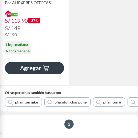
Por ALIEXPRES OFERTAS
S/ 119.90
-37%
S/ 149
S/ 190
Llega mañana
Retira mañana
Agregar
Otras personas también buscaron:
phamton nike
phamton chimpune
phamton 6
1