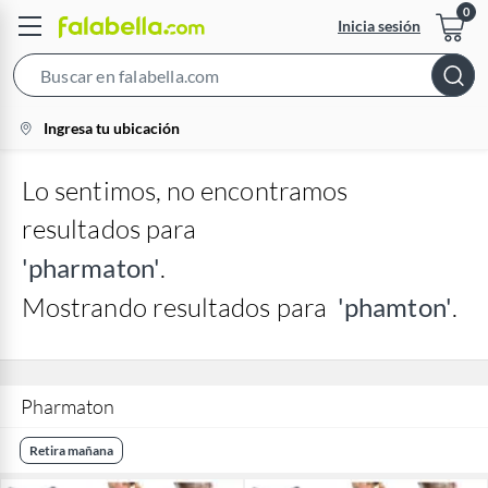
Inicia sesión
Search
Bar
location-
Ingresa tu ubicación
icon
Lo sentimos, no encontramos
resultados para
'pharmaton'
.
Mostrando resultados para
'phamton'
.
Pharmaton
Retira mañana