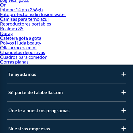
On
Iphone 14 pro 256gb
Fotoprotector isdin fusion water
Camisas para terno azul
Reproductores portables
Realme c35
Durag
Cafetera gota a gota
Polvos Huda beauty
Olla arrocera mini
Chaquetas deportivas
Cuadros para comedor
Gorras planas
Te ayudamos
Sé parte de falabella.com
Únete a nuestros programas
Nuestras empresas