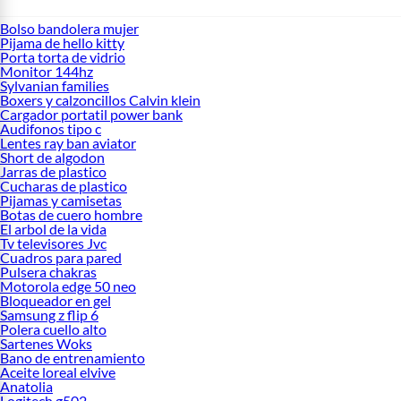
Bolso bandolera mujer
Pijama de hello kitty
Porta torta de vidrio
Monitor 144hz
Sylvanian families
Boxers y calzoncillos Calvin klein
Cargador portatil power bank
Audifonos tipo c
Lentes ray ban aviator
Short de algodon
Jarras de plastico
Cucharas de plastico
Pijamas y camisetas
Botas de cuero hombre
El arbol de la vida
Tv televisores Jvc
Cuadros para pared
Pulsera chakras
Motorola edge 50 neo
Bloqueador en gel
Samsung z flip 6
Polera cuello alto
Sartenes Woks
Bano de entrenamiento
Aceite loreal elvive
Anatolia
Logitech g502