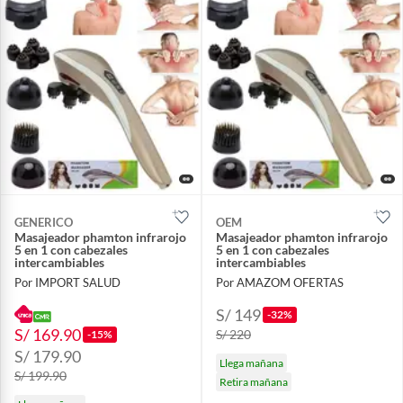
GENERICO
OEM
Masajeador phamton infrarojo
Masajeador phamton infrarojo
5 en 1 con cabezales
5 en 1 con cabezales
intercambiables
intercambiables
Por IMPORT SALUD
Por AMAZOM OFERTAS
S/ 149
-32%
S/ 169.90
S/ 220
-15%
S/ 179.90
Llega mañana
S/ 199.90
Retira mañana