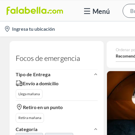
Menú
location-
Ingresa tu ubicación
icon
Ordenar po
Recomend
Focos de emergencia
Tipo de Entrega
Envío a domicilio
Llega mañana
Retiro en un punto
Retira mañana
Categoría