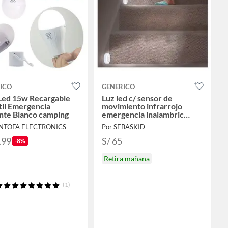
ICO
GENERICO
Led 15w Recargable
Luz led c/ sensor de
til Emergencia
movimiento infrarrojo
nte Blanco camping
emergencia inalambric
pared
ANTOFA ELECTRONICS
Por SEBASKID
.99
S/ 65
-8%
Retira mañana
(1)