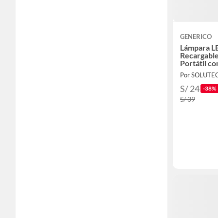
GENERICO
Lámpara L
Recargabl
Portátil c
Solar y US
Por SOLUTE
S/ 24
-38%
S/ 39