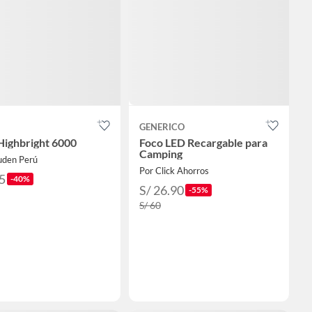
GENERICO
Highbright 6000
Foco LED Recargable para
Camping
uden Perú
Por Click Ahorros
5
-40%
S/ 26.90
-55%
S/ 60