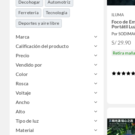
Decohogar
Automotriz
Ferretería
Tecnología
ILUMA
Foco de Em
Deportes y aire libre
Portátil L
Por SODIMA
Marca
S/ 29.90
Calificación del producto
Retira mañ
Precio
Vendido por
Color
Rosca
Voltaje
Ancho
Alto
Tipo de luz
Material