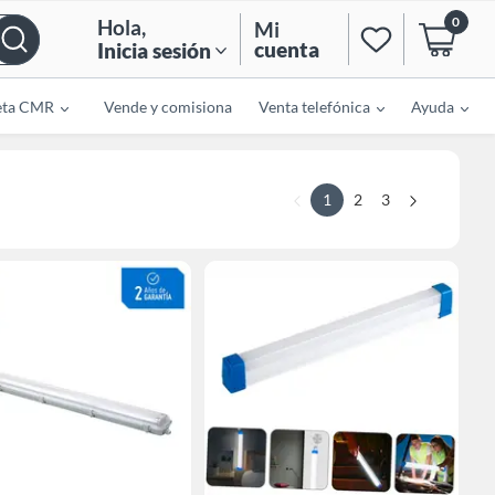
0
Hola
,
Mi
cuenta
Inicia sesión
eta CMR
Vende y comisiona
Venta telefónica
Ayuda
1
2
3