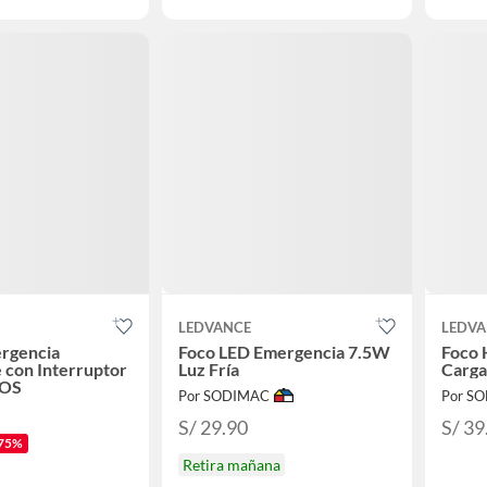
LEDVANCE
LEDVA
ergencia
Foco LED Emergencia 7.5W
Foco
 con Interruptor
Luz Fría
Carg
SOS
Por SODIMAC
Por S
S/ 29.90
S/ 39
75%
Retira mañana