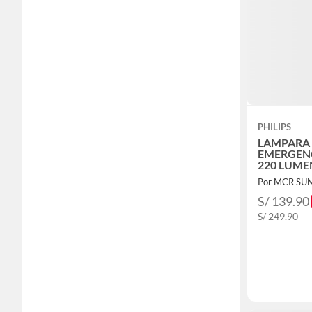
PHILIPS
LAMPARA
EMERGENC
220 LUME
BLANCO F
Por MCR SU
S/ 139.90
S/ 249.90