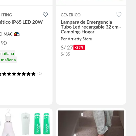
GHTING
GENERICO
tico IP65 LED 20W
Lampara de Emergencia
Tubo Led recargable 32 cm -
Camping-Hogar
ODIMAC
Por Arrietty Store
.90
S/ 27
-23%
 mañana
S/ 35
a mañana
(2)