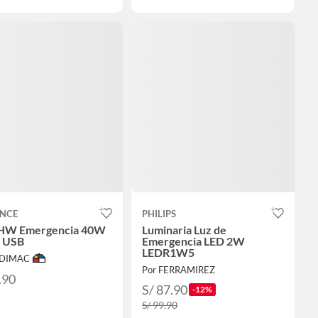
NCE
PHILIPS
 HW Emergencia 40W
Luminaria Luz de
a USB
Emergencia LED 2W
LEDR1W5
ODIMAC
Por FERRAMIREZ
.90
S/ 87.90
-12%
S/ 99.90