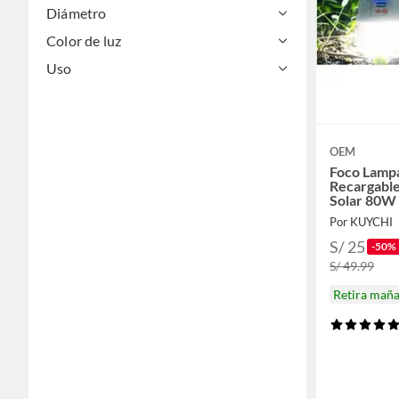
Diámetro
Color de luz
Uso
OEM
Foco Lampa
Recargabl
Solar 80W
Por KUYCHI
S/ 25
-50%
S/ 49.99
Retira mañ