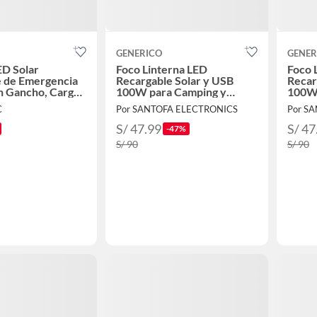
GENERICO
GENER
ED Solar
Foco Linterna LED
Foco 
e de Emergencia
Recargable Solar y USB
Recar
on Gancho, Carga
100W para Camping y
100W 
B
Emergencias Verde
Emerg
C
Por SANTOFA ELECTRONICS
Por S
S/ 47.99
S/ 47
-47%
S/ 90
S/ 90