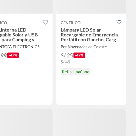
ICO
GENERICO
Linterna LED
Lámpara LED Solar
gable Solar y USB
Recargable de Emergencia
para Camping y
Portátil con Gancho, Carga
encias Naranja
Solar y USB
ANTOFA ELECTRONICS
Por Novedades de Celeste
.99
S/ 25
-47%
-49%
S/ 49
Retira mañana