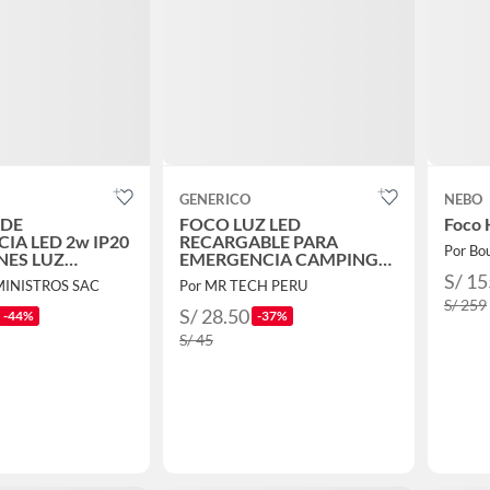
GENERICO
NEBO
 DE
FOCO LUZ LED
Foco 
IA LED 2w IP20
RECARGABLE PARA
Por Bo
NES LUZ
EMERGENCIA CAMPING
RIA
COLGANTE 80W INCLUYE
S/ 15
MINISTROS SAC
Por MR TECH PERU
CABLE KNUP KP-L100T
S/ 259
S/ 28.50
-44%
-37%
S/ 45