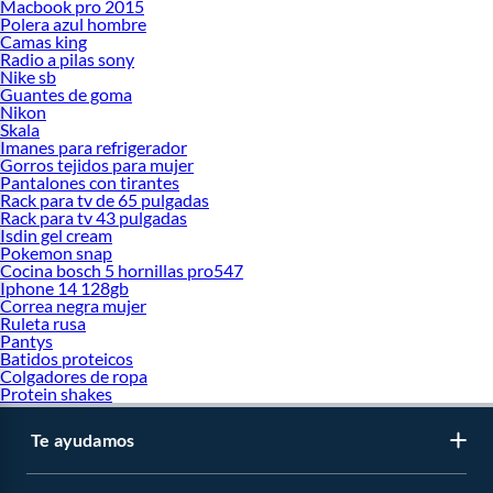
Macbook pro 2015
Polera azul hombre
Camas king
Radio a pilas sony
Nike sb
Guantes de goma
Nikon
Skala
Imanes para refrigerador
Gorros tejidos para mujer
Pantalones con tirantes
Rack para tv de 65 pulgadas
Rack para tv 43 pulgadas
Isdin gel cream
Pokemon snap
Cocina bosch 5 hornillas pro547
Iphone 14 128gb
Correa negra mujer
Ruleta rusa
Pantys
Batidos proteicos
Colgadores de ropa
Protein shakes
Te ayudamos