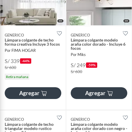
GENERICO
GENERICO
Lámpara colgante de techo
Lámpara colgante modelo
forma creativa Incluye 3 focos
araña color dorado - Incluye 6
focos
Por FIMA HOGAR
Por Miks
S/ 339
-44%
S/ 249
-59%
S/ 600
S/ 600
Retira mañana
Agregar
Agregar
GENERICO
GENERICO
Lámpara colgante de techo
Lámpara colgante modelo
triangular modelo rustico
araña color dorado con negro -