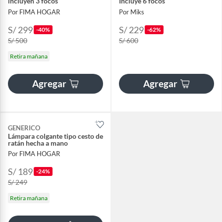
incluyen 3 focos
Incluye 6 focos
Por FIMA HOGAR
Por Miks
S/ 299
S/ 229
-40%
-62%
S/ 500
S/ 600
Retira mañana
Agregar
Agregar
GENERICO
Lámpara colgante tipo cesto de
ratán hecha a mano
Por FIMA HOGAR
S/ 189
-24%
S/ 249
Retira mañana