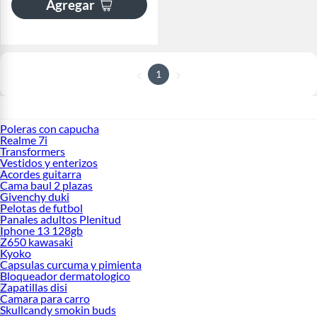
Agregar
1
Poleras con capucha
Realme 7i
Transformers
Vestidos y enterizos
Acordes guitarra
Cama baul 2 plazas
Givenchy duki
Pelotas de futbol
Panales adultos Plenitud
Iphone 13 128gb
Z650 kawasaki
Kyoko
Capsulas curcuma y pimienta
Bloqueador dermatologico
Zapatillas disi
Camara para carro
Skullcandy smokin buds