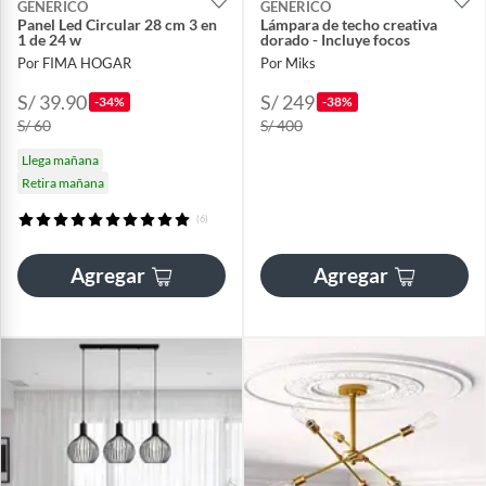
GENERICO
GENERICO
Panel Led Circular 28 cm 3 en
Lámpara de techo creativa
1 de 24 w
dorado - Incluye focos
Por FIMA HOGAR
Por Miks
S/ 39.90
S/ 249
-34%
-38%
S/ 60
S/ 400
Llega mañana
Retira mañana
(6)
Agregar
Agregar