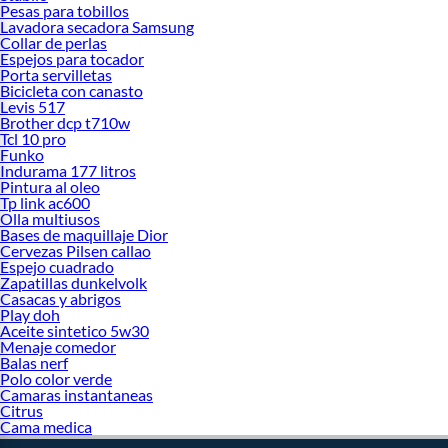
Pesas para tobillos
Lavadora secadora Samsung
Collar de perlas
Espejos para tocador
Porta servilletas
Bicicleta con canasto
Levis 517
Brother dcp t710w
Tcl 10 pro
Funko
Indurama 177 litros
Pintura al oleo
Tp link ac600
Olla multiusos
Bases de maquillaje Dior
Cervezas Pilsen callao
Espejo cuadrado
Zapatillas dunkelvolk
Casacas y abrigos
Play doh
Aceite sintetico 5w30
Menaje comedor
Balas nerf
Polo color verde
Camaras instantaneas
Citrus
Cama medica