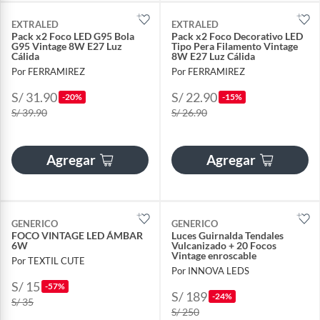
EXTRALED
EXTRALED
Pack x2 Foco LED G95 Bola
Pack x2 Foco Decorativo LED
G95 Vintage 8W E27 Luz
Tipo Pera Filamento Vintage
Cálida
8W E27 Luz Cálida
Por FERRAMIREZ
Por FERRAMIREZ
S/ 31.90
S/ 22.90
-20%
-15%
S/ 39.90
S/ 26.90
Agregar
Agregar
GENERICO
GENERICO
FOCO VINTAGE LED ÁMBAR
Luces Guirnalda Tendales
6W
Vulcanizado + 20 Focos
Vintage enroscable
Por TEXTIL CUTE
Por INNOVA LEDS
S/ 15
-57%
S/ 189
-24%
S/ 35
S/ 250