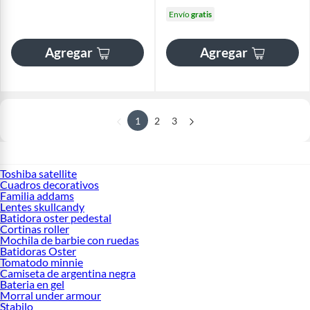
Envío
gratis
Agregar
Agregar
1
2
3
Toshiba satellite
Cuadros decorativos
Familia addams
Lentes skullcandy
Batidora oster pedestal
Cortinas roller
Mochila de barbie con ruedas
Batidoras Oster
Tomatodo minnie
Camiseta de argentina negra
Bateria en gel
Morral under armour
Stabilo