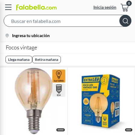
Inicia sesión
Search
Bar
location-
Ingresa tu ubicación
icon
Focos vintage
Llega mañana
Retira mañana