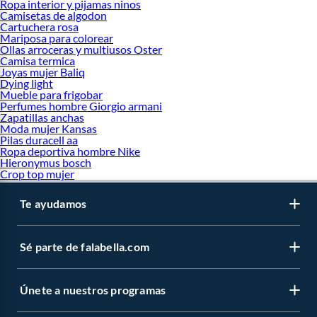
Ropa interior y pijamas ninos
Camisetas de algodon
Cartuchera rosa
Mariposa para colorear
Ollas arroceras y multiusos Oster
Camisa termica
Joyas mujer Baliq
Dying light
Mueble para frigobar
Perfumes hombre Giorgio armani
Zapatillas anchas
Moda mujer Kansas
Pilas duracell aa
Ropa deportiva hombre Nike
Hieronymus bosch
Crop top mujer
Te ayudamos
Sé parte de falabella.com
Únete a nuestros programas