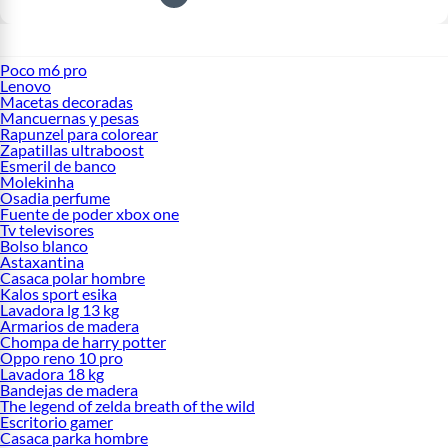
Poco m6 pro
Lenovo
Macetas decoradas
Mancuernas y pesas
Rapunzel para colorear
Zapatillas ultraboost
Esmeril de banco
Molekinha
Osadia perfume
Fuente de poder xbox one
Tv televisores
Bolso blanco
Astaxantina
Casaca polar hombre
Kalos sport esika
Lavadora lg 13 kg
Armarios de madera
Chompa de harry potter
Oppo reno 10 pro
Lavadora 18 kg
Bandejas de madera
The legend of zelda breath of the wild
Escritorio gamer
Casaca parka hombre