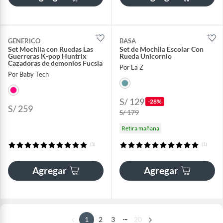
GENERICO
BASA
Set Mochila con Ruedas Las
Set de Mochila Escolar Con
Guerreras K-pop Huntrix
Rueda Unicornio
Cazadoras de demonios Fucsia
Por La Z
Por Baby Tech
S/ 129
-28%
S/ 259
S/ 179
Retira mañana
(1)
(1)
Agregar
Agregar
...
1
2
3
20