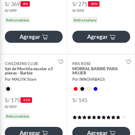
S/ 369
S/ 275
-8%
-30%
S/ 399
S/ 393
Retira mañana
Retira mañana
Agregar
Agregar
CHILDRENS CLUB
MIA ROSE
Set de Mochila escolar x3
MORRAL BARBIE PARA
piexas - Barbie
MUJER
Por MAGYK Store
Por INNOVABAGS
S/ 175
S/ 145
-51%
S/ 359
Retira mañana
(1)
Agregar
Agregar