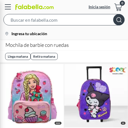
Inicia sesión
Search
Bar
location-
Ingresa tu ubicación
icon
Mochila de barbie con ruedas
Llega mañana
Retira mañana