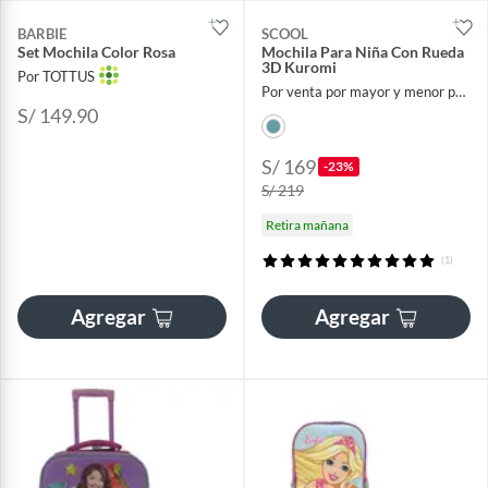
BARBIE
SCOOL
Set Mochila Color Rosa
Mochila Para Niña Con Rueda
3D Kuromi
Por TOTTUS
Por venta por mayor y menor para el hogar
S/ 149.90
S/ 169
-23%
S/ 219
Retira mañana
(1)
Agregar
Agregar