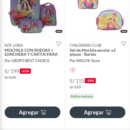
SOY LUNA
CHILDRENS CLUB
MOCHILA CON RUEDAS +
Set de Mochila escolar x2
LONCHERA Y CARTUCHERA
piezas - Barbie
Por GRUPO BEST CHOICE
Por MAGYK Store
S/ 199
-63%
S/ 539
S/ 115
-28%
S/ 159
Retira mañana
Agregar
Agregar