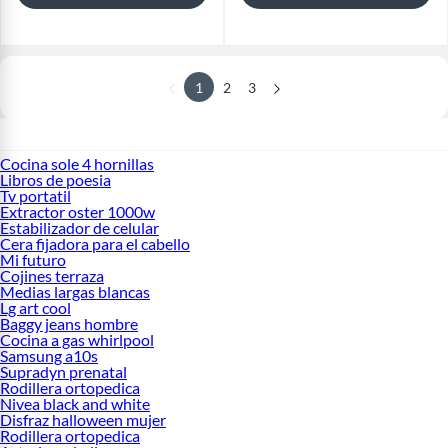
1
2
3
Cocina sole 4 hornillas
Libros de poesia
Tv portatil
Extractor oster 1000w
Estabilizador de celular
Cera fijadora para el cabello
Mi futuro
Cojines terraza
Medias largas blancas
Lg art cool
Baggy jeans hombre
Cocina a gas whirlpool
Samsung a10s
Supradyn prenatal
Rodillera ortopedica
Nivea black and white
Disfraz halloween mujer
Rodillera ortopedica