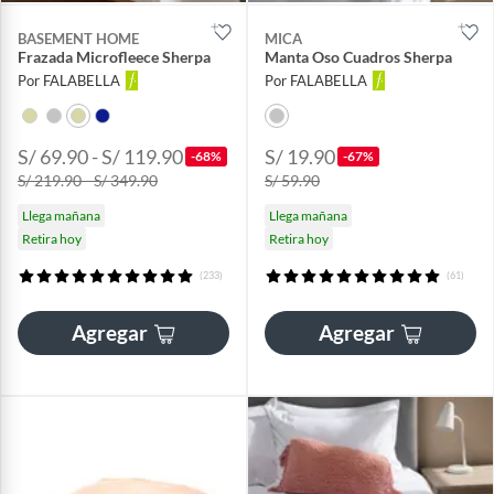
BASEMENT HOME
MICA
Frazada Microfleece Sherpa
Manta Oso Cuadros Sherpa
Por FALABELLA
Por FALABELLA
S/ 69.90 - S/ 119.90
S/ 19.90
-68%
-67%
S/ 219.90 - S/ 349.90
S/ 59.90
Llega mañana
Llega mañana
Retira hoy
Retira hoy
(233)
(61)
Agregar
Agregar