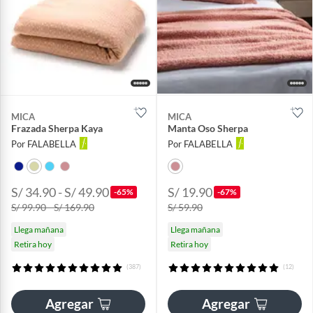
MICA
MICA
Frazada Sherpa Kaya
Manta Oso Sherpa
Por FALABELLA
Por FALABELLA
S/ 34.90 - S/ 49.90
S/ 19.90
-65%
-67%
S/ 99.90 - S/ 169.90
S/ 59.90
Llega mañana
Llega mañana
Retira hoy
Retira hoy
(387)
(12)
Agregar
Agregar