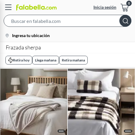
Inicia sesión
Search
Bar
location-
Ingresa tu ubicación
icon
Frazada sherpa
Retira hoy
Llega mañana
Retira mañana