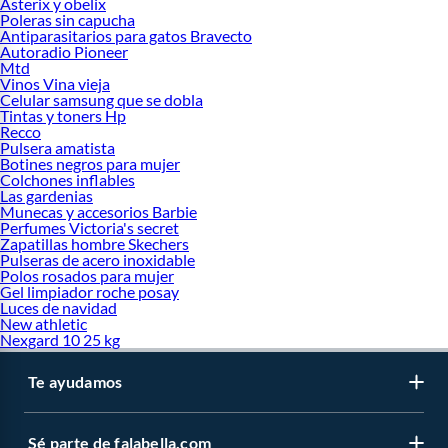
Asterix y obelix
Poleras sin capucha
Antiparasitarios para gatos Bravecto
Autoradio Pioneer
Mtd
Vinos Vina vieja
Celular samsung que se dobla
Tintas y toners Hp
Recco
Pulsera amatista
Botines negros para mujer
Colchones inflables
Las gardenias
Munecas y accesorios Barbie
Perfumes Victoria's secret
Zapatillas hombre Skechers
Pulseras de acero inoxidable
Polos rosados para mujer
Gel limpiador roche posay
Luces de navidad
New athletic
Nexgard 10 25 kg
Te ayudamos
Sé parte de falabella.com