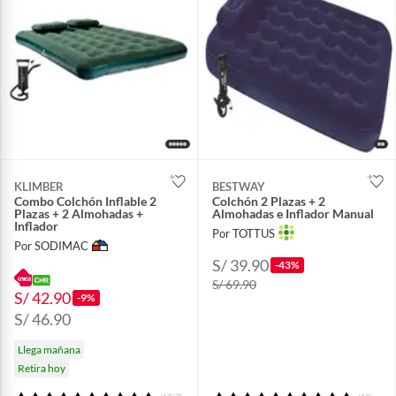
KLIMBER
BESTWAY
Combo Colchón Inflable 2
Colchón 2 Plazas + 2
Plazas + 2 Almohadas +
Almohadas e Inflador Manual
Inflador
Por TOTTUS
Por SODIMAC
S/ 39.90
-43%
S/ 69.90
S/ 42.90
-9%
S/ 46.90
Llega mañana
Retira hoy