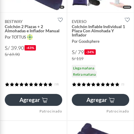
BESTWAY
EVERSO
Colchón 2 Plazas + 2
Colchón Inflable Individual 1
Almohadas e Inflador Manual
Plaza Con Almohada Y
Inflador
Por TOTTUS
Por Goodsphere
S/ 39.90
-43%
S/ 79
-34%
S/ 69.90
S/ 119
Llega mañana
Retira mañana
(18)
(1)
Agregar
Agregar
Patrocinado
Patrocinado