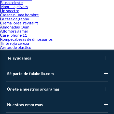
Blusa celeste
Parrillas
Maquillaje Nars
Mosquiteros
Hp spectre
Casaca pluma hombre
La casa de gabby
Crema loreal revitalift
Almohadas Oem
Alfombra gamer
Case iphone 11
Rompecabezas de dinosaurios
Tinte rojo cereza
Aretes de plastico
Te ayudamos
Sé parte de falabella.com
Únete a nuestros programas
Nuestras empresas