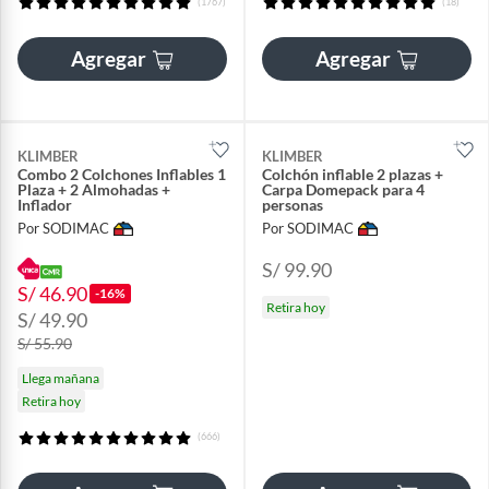
(1767)
(18)
Agregar
Agregar
KLIMBER
KLIMBER
Combo 2 Colchones Inflables 1
Colchón inflable 2 plazas +
Plaza + 2 Almohadas +
Carpa Domepack para 4
Inflador
personas
Por SODIMAC
Por SODIMAC
S/ 99.90
S/ 46.90
-16%
Retira hoy
S/ 49.90
S/ 55.90
Llega mañana
Retira hoy
(666)