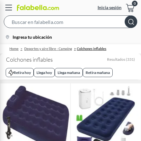
Inicia sesión
Search
Bar
location-
Ingresa tu ubicación
icon
Home
Deportes y aire libre - Camping
Colchones inflables
Colchones inflables
Resultados
(
331
)
Retira hoy
Llega hoy
Llega mañana
Retira mañana