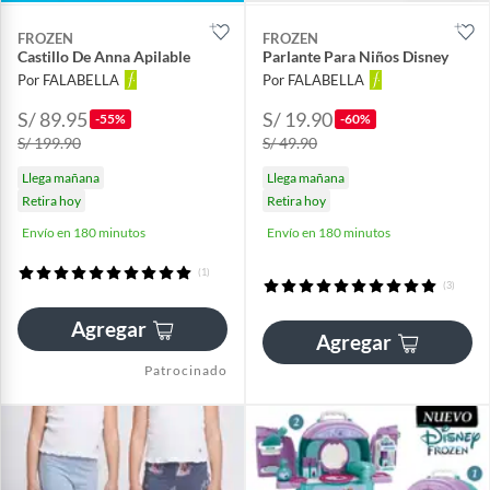
FROZEN
FROZEN
Castillo De Anna Apilable
Parlante Para Niños Disney
Por FALABELLA
Por FALABELLA
S/ 89.95
S/ 19.90
-55%
-60%
S/ 199.90
S/ 49.90
Llega mañana
Llega mañana
Retira hoy
Retira hoy
Envío en 180 minutos
Envío en 180 minutos
(1)
(3)
Agregar
Agregar
Patrocinado