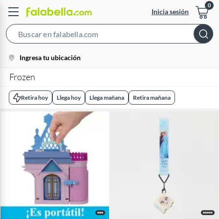
Inicia sesión
Search
Bar
location-
Ingresa tu ubicación
icon
Frozen
Retira hoy
Llega hoy
Llega mañana
Retira mañana