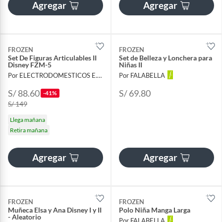
Agregar
Agregar
FROZEN
FROZEN
Set De Figuras Articulables II
Set de Belleza y Lonchera para
Disney FZM-5
Niñas II
Por ELECTRODOMESTICOS E.I.R.L
Por FALABELLA
S/ 88.60
S/ 69.80
-41%
S/ 149
Llega mañana
Retira mañana
Agregar
Agregar
FROZEN
FROZEN
Muñeca Elsa y Ana Disney I y II
Polo Niña Manga Larga
- Aleatorio
Por FALABELLA