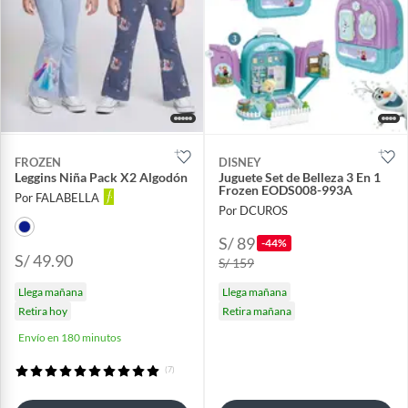
FROZEN
DISNEY
Leggins Niña Pack X2 Algodón
Juguete Set de Belleza 3 En 1
Frozen EODS008-993A
Por FALABELLA
Por DCUROS
S/ 89
-44%
S/ 49.90
S/ 159
Llega mañana
Llega mañana
Retira hoy
Retira mañana
Envío en 180 minutos
(7)