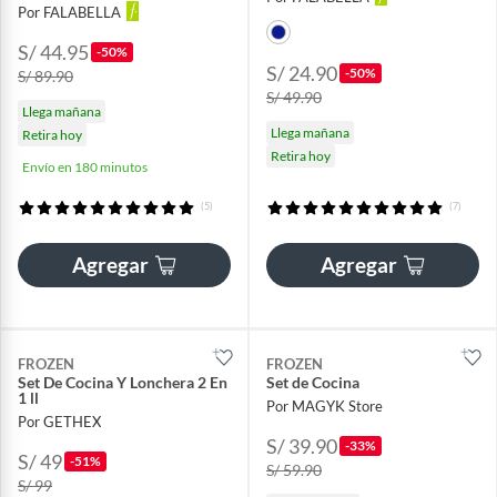
Por FALABELLA
S/ 44.95
-50%
S/ 24.90
-50%
S/ 89.90
S/ 49.90
Llega mañana
Llega mañana
Retira hoy
Retira hoy
Envío en 180 minutos
(5)
(7)
Agregar
Agregar
FROZEN
FROZEN
Set De Cocina Y Lonchera 2 En
Set de Cocina
1 ll
Por MAGYK Store
Por GETHEX
S/ 39.90
-33%
S/ 49
-51%
S/ 59.90
S/ 99