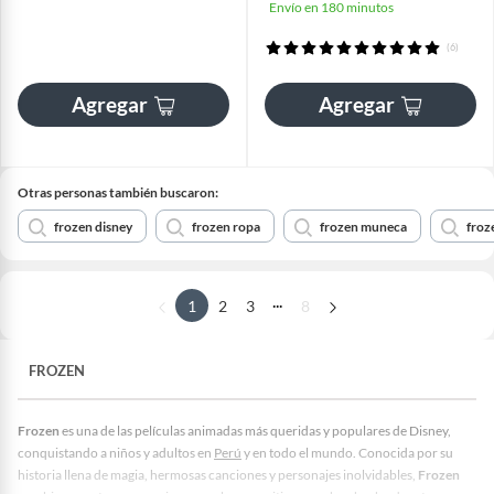
Envío en 180 minutos
(6)
Agregar
Agregar
Otras personas también buscaron:
frozen disney
frozen ropa
frozen muneca
froz
...
1
2
3
8
FROZEN
Frozen
es una de las películas animadas más queridas y populares de Disney,
conquistando a niños y adultos en
Perú
y en todo el mundo. Conocida por su
historia llena de magia, hermosas canciones y personajes inolvidables,
Frozen