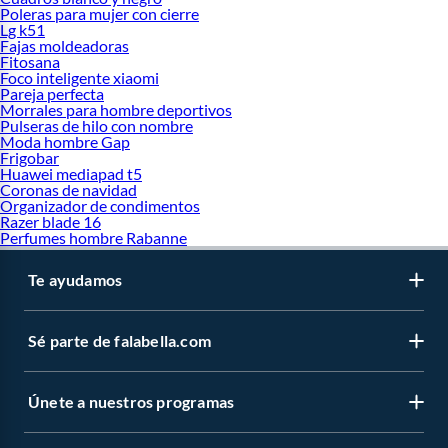
Poleras para mujer con cierre
Lg k51
Fajas moldeadoras
Fitosana
Foco inteligente xiaomi
Pareja perfecta
Morrales para hombre deportivos
Pulseras de hilo con nombre
Moda hombre Gap
Frigobar
Huawei mediapad t5
Coronas de navidad
Organizador de condimentos
Razer blade 16
Perfumes hombre Rabanne
Te ayudamos
Sé parte de falabella.com
Únete a nuestros programas