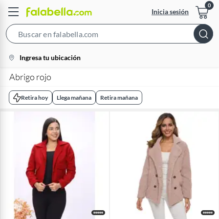
Inicia sesión
Search
Bar
location-
Ingresa tu ubicación
icon
Abrigo rojo
Retira hoy
Llega mañana
Retira mañana