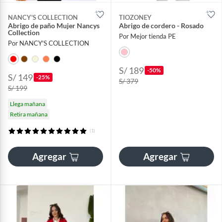
NANCY'S COLLECTION
TIOZONEY
Abrigo de paño Mujer Nancys
Abrigo de cordero - Rosado
Collection
Por Mejor tienda PE
Por NANCY'S COLLECTION
S/ 189
-50%
S/ 149
-25%
S/ 379
S/ 199
Llega mañana
Retira mañana
(1)
Agregar
Agregar