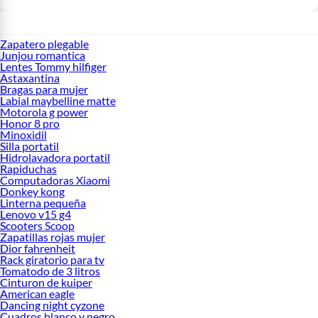
Zapatero plegable
Junjou romantica
Lentes Tommy hilfiger
Astaxantina
Bragas para mujer
Labial maybelline matte
Motorola g power
Honor 8 pro
Minoxidil
Silla portatil
Hidrolavadora portatil
Rapiduchas
Computadoras Xiaomi
Donkey kong
Linterna pequeña
Lenovo v15 g4
Scooters Scoop
Zapatillas rojas mujer
Dior fahrenheit
Rack giratorio para tv
Tomatodo de 3 litros
Cinturon de kuiper
American eagle
Dancing night cyzone
Cuadros blanco y negro