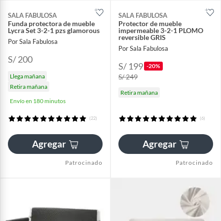
SALA FABULOSA
SALA FABULOSA
Funda protectora de mueble
Protector de mueble
Lycra Set 3-2-1 pzs glamorous
impermeable 3-2-1 PLOMO
reversible GRIS
Por Sala Fabulosa
Por Sala Fabulosa
S/ 200
S/ 199
-20%
Llega mañana
S/ 249
Retira mañana
Retira mañana
Envío en 180 minutos
(22)
(6)
Agregar
Agregar
Patrocinado
Patrocinado