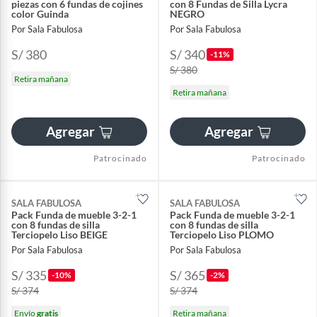
piezas con 6 fundas de cojines
con 8 Fundas de Silla Lycra
color Guinda
NEGRO
Por Sala Fabulosa
Por Sala Fabulosa
S/ 380
S/ 340
-11%
S/ 380
Retira mañana
Retira mañana
Agregar
Agregar
Patrocinado
Patrocinado
SALA FABULOSA
SALA FABULOSA
Pack Funda de mueble 3-2-1
Pack Funda de mueble 3-2-1
con 8 fundas de silla
con 8 fundas de silla
Terciopelo Liso BEIGE
Terciopelo Liso PLOMO
Por Sala Fabulosa
Por Sala Fabulosa
S/ 335
S/ 365
-10%
-2%
S/ 374
S/ 374
Envío
gratis
Retira mañana