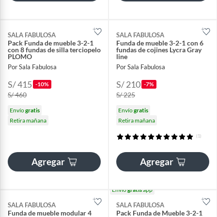
SALA FABULOSA
SALA FABULOSA
Pack Funda de mueble 3-2-1
Funda de mueble 3-2-1 con 6
con 8 fundas de silla terciopelo
fundas de cojines Lycra Gray
PLOMO
line
Por Sala Fabulosa
Por Sala Fabulosa
S/ 415
S/ 210
-10%
-7%
S/ 460
S/ 225
Envío
gratis
Envío
gratis
Retira mañana
Retira mañana
(1)
Agregar
Agregar
Envío
gratis
app
SALA FABULOSA
SALA FABULOSA
Funda de mueble modular 4
Pack Funda de Mueble 3-2-1