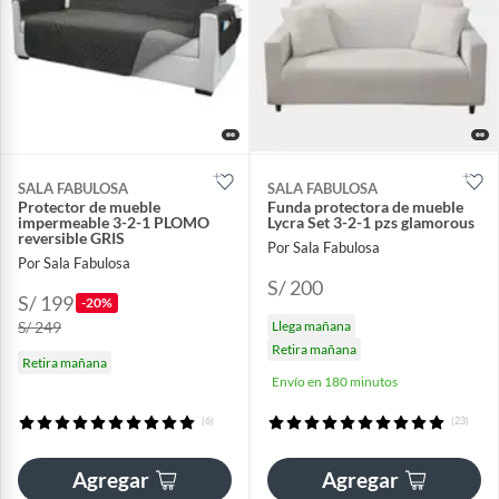
SALA FABULOSA
SALA FABULOSA
Protector de mueble
Funda protectora de mueble
impermeable 3-2-1 PLOMO
Lycra Set 3-2-1 pzs glamorous
reversible GRIS
Por Sala Fabulosa
Por Sala Fabulosa
S/ 200
S/ 199
-20%
S/ 249
Llega mañana
Retira mañana
Retira mañana
Envío en 180 minutos
(6)
(23)
Agregar
Agregar