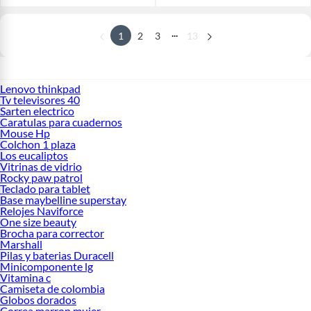
...
1
2
3
13
Lenovo thinkpad
Tv televisores 40
Sarten electrico
Caratulas para cuadernos
Mouse Hp
Colchon 1 plaza
Los eucaliptos
Vitrinas de vidrio
Rocky paw patrol
Teclado para tablet
Base maybelline superstay
Relojes Naviforce
One size beauty
Brocha para corrector
Marshall
Pilas y baterias Duracell
Minicomponente lg
Vitamina c
Camiseta de colombia
Globos dorados
Correa marron mujer