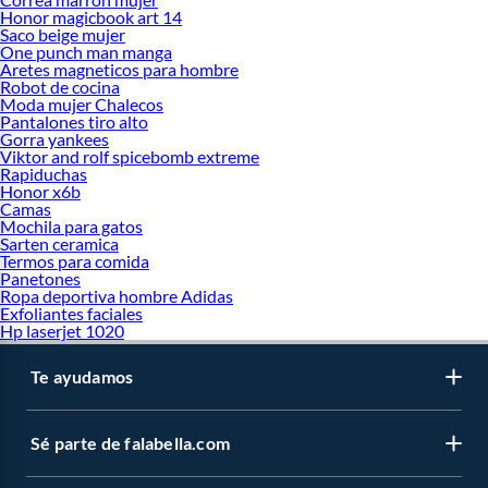
Honor magicbook art 14
Saco beige mujer
One punch man manga
Aretes magneticos para hombre
Robot de cocina
Moda mujer Chalecos
Pantalones tiro alto
Gorra yankees
Viktor and rolf spicebomb extreme
Rapiduchas
Honor x6b
Camas
Mochila para gatos
Sarten ceramica
Termos para comida
Panetones
Ropa deportiva hombre Adidas
Exfoliantes faciales
Hp laserjet 1020
Te ayudamos
Sé parte de falabella.com