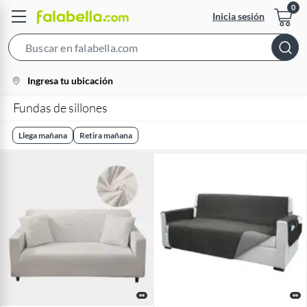
Inicia sesión
Search
Bar
location-
Ingresa tu ubicación
icon
Fundas de sillones
Llega mañana
Retira mañana