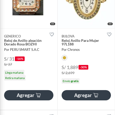
GENERICO
BULOVA
Reloj de Anillo aleación
Reloj Anillo Para Mujer
Dorado Rosa BOZHI
97L188
Por PERU SMART S.A.C
Por Chronos
S/ 31
-16%
S/ 37
S/ 1,889
-30%
Llega mañana
S/ 2,699
Retira mañana
Envío
gratis
Agregar
Agregar