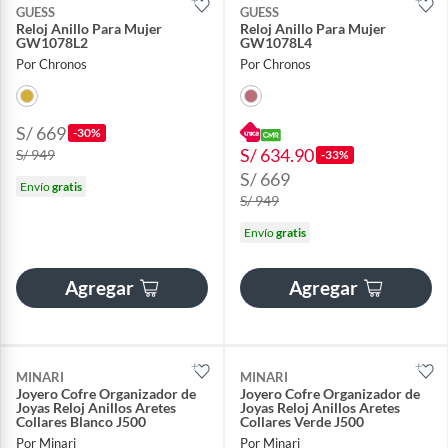
GUESS
GUESS
Reloj Anillo Para Mujer
Reloj Anillo Para Mujer
GW1078L2
GW1078L4
Por Chronos
Por Chronos
S/ 669
-30%
S/ 634.90
S/ 949
-33%
S/ 669
Envío
gratis
S/ 949
Envío
gratis
Agregar
Agregar
MINARI
MINARI
Joyero Cofre Organizador de
Joyero Cofre Organizador de
Joyas Reloj Anillos Aretes
Joyas Reloj Anillos Aretes
Collares Blanco J500
Collares Verde J500
Por Minari
Por Minari