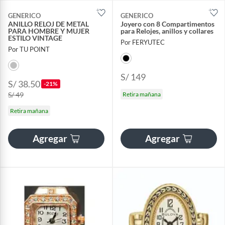
GENERICO
GENERICO
ANILLO RELOJ DE METAL
Joyero con 8 Compartimentos
PARA HOMBRE Y MUJER
para Relojes, anillos y collares
ESTILO VINTAGE
Por FERYUTEC
Por TU POINT
S/ 149
S/ 38.50
-21%
S/ 49
Retira mañana
Retira mañana
Agregar
Agregar