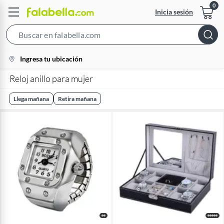
Inicia sesión
Search
Bar
location-
Ingresa tu ubicación
icon
Reloj anillo para mujer
Llega mañana
Retira mañana