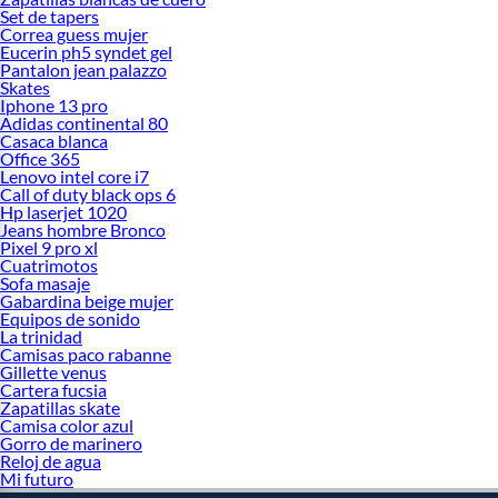
Set de tapers
Correa guess mujer
Eucerin ph5 syndet gel
Pantalon jean palazzo
Skates
Iphone 13 pro
Adidas continental 80
Casaca blanca
Office 365
Lenovo intel core i7
Call of duty black ops 6
Hp laserjet 1020
Jeans hombre Bronco
Pixel 9 pro xl
Cuatrimotos
Sofa masaje
Gabardina beige mujer
Equipos de sonido
La trinidad
Camisas paco rabanne
Gillette venus
Cartera fucsia
Zapatillas skate
Camisa color azul
Gorro de marinero
Reloj de agua
Mi futuro