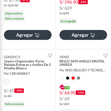
S/ 87.90
S/ 596.90
-34%
S/ 139.90
S/ 629
S/ 899
Llega mañana
Retira mañana
Envío
gratis
Agregar
Agregar
GENERICO
SKMEI
Joyero Organizador Porta
RELOJ 2699 ANILLO DIGITAL
Relojes,Pulseras y Anillos De 2
UNISEX
Niveles Blanco
Por WZG RELOJES Y TECNOLOGIA
Por CRR MARKET
S/ 45
-49%
S/ 64.90
-53%
S/ 89
S/ 69
S/ 139
Retira mañana