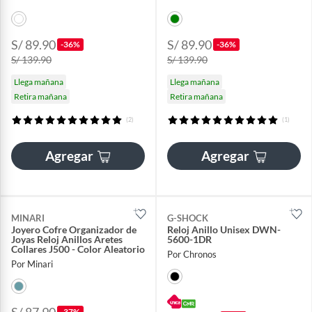
S/ 89.90
S/ 89.90
-36%
-36%
S/ 139.90
S/ 139.90
Llega mañana
Llega mañana
Retira mañana
Retira mañana
(2)
(1)
Agregar
Agregar
MINARI
G-SHOCK
Joyero Cofre Organizador de
Reloj Anillo Unisex DWN-
Joyas Reloj Anillos Aretes
5600-1DR
Collares J500 - Color Aleatorio
Por Chronos
Por Minari
-37%