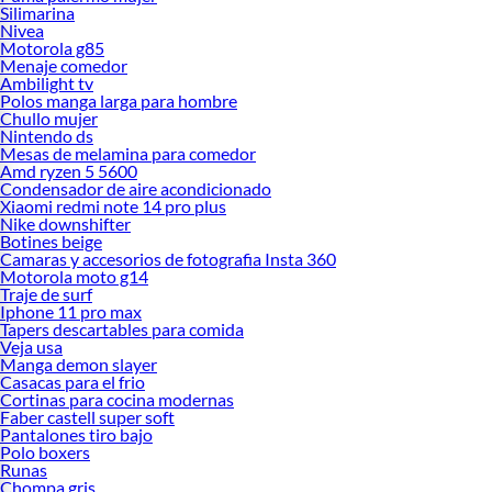
Silimarina
Nivea
Motorola g85
Menaje comedor
Ambilight tv
Polos manga larga para hombre
Chullo mujer
Nintendo ds
Mesas de melamina para comedor
Amd ryzen 5 5600
Condensador de aire acondicionado
Xiaomi redmi note 14 pro plus
Nike downshifter
Botines beige
Camaras y accesorios de fotografia Insta 360
Motorola moto g14
Traje de surf
Iphone 11 pro max
Tapers descartables para comida
Veja usa
Manga demon slayer
Casacas para el frio
Cortinas para cocina modernas
Faber castell super soft
Pantalones tiro bajo
Polo boxers
Runas
Chompa gris