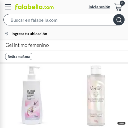
Inicia sesión
Search
Bar
location-
Ingresa tu ubicación
icon
Gel intimo femenino
Retira mañana