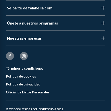
Impresoras A3 Epson
Impresoras Epson l4260
Sé parte de falabella.com
Impresoras Epson l3250
Impresoras Canon G3110
Impresoras Láser color
Únete a nuestros programas
Impresoras Matriciales
Impresora Canon G4110
Impresora Canon G6010
Nuestras empresas
Términos y condiciones
Política de cookies
Política de privacidad
Oficial de Datos Personales
© TODOS LOS DERECHOS RESERVADOS