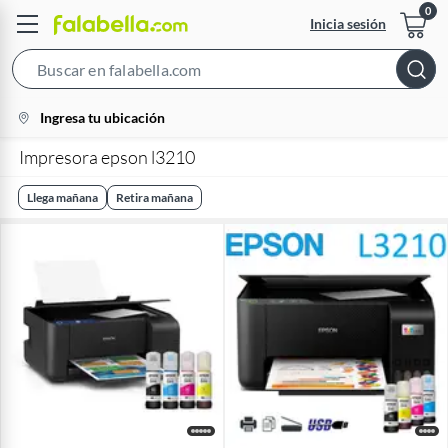
Inicia sesión
Search
Bar
location-
Ingresa tu ubicación
icon
Impresora epson l3210
Llega mañana
Retira mañana