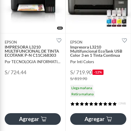
EPSON
EPSON
IMPRESORA L3210
Impresora L3210
MULTIFUNCIONAL DE TINTA
Multifuncional EcoTank USB
ECOTANK P-N C11CJ68303
Color 3 en 1 Tinta Continua
Por TECNOLOGIA INFORMATICA Y CONSULTORIA
Por Inti Colors
S/ 724.44
S/ 719.90
-12%
S/ 819.90
Llega mañana
Retira mañana
(1968)
Agregar
Agregar