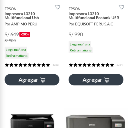
EPSON
EPSON
Impresora L3210
Impresora L3210
Multifuncional Usb
Multifuncional Ecotank USB
Por AMPIMO PERU
Por EQUISOFT PERU S.A.C
S/ 649
S/ 990
-28%
S/ 900
Llega mañana
Llega mañana
Retira mañana
Retira mañana
(6028)
(2334)
Agregar
Agregar