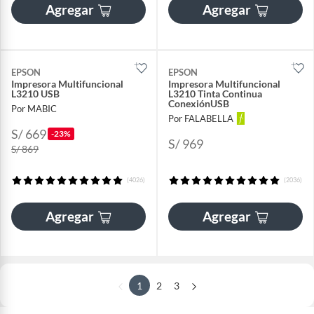
Agregar
Agregar
EPSON
EPSON
Impresora Multifuncional
Impresora Multifuncional
L3210 USB
L3210 Tinta Continua
ConexiónUSB
Por MABIC
Por FALABELLA
S/ 669
-23%
S/ 969
S/ 869
(4026)
(2036)
Agregar
Agregar
1
2
3