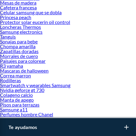
Mesas de madera
líquido. Solo tienes que abrir el contenedor en la impresora, insertar la botella y
Cafetera francesa
esperar unos segundos. Una vez que se alcanza la capacidad máxima, el
Celular samsung que se dobla
Princesa peach
dispositivo detendrá automáticamente el proceso de vertido de tinta, lo que te
Protector solar eucerin oil control
ayudará a evitar derrames. ¡Es así de simple!
Loncheras Thermos
Samsung electronics
Epson L3210 - fácil de usar y rápida
Tanguis
Sonajas para bebe
Gracias a los botones ubicados estratégicamente, puedes controlar fácil y
Chompa amarilla
rápidamente el funcionamiento de la
impresora EPSON L3210
. Las teclas te
Zapatillas doradas
permiten encender o apagar el dispositivo, o cambiar su función al modo de
Morrales de cuero
copia. Después de configurar los parámetros adecuados en tu computadora,
Paisajes para colorear
R3 yamaha
también puedes disfrutar del modo de escaneo, que es especialmente útil para
Mascaras de halloween
tareas de oficina. No esperes más; entra en Falabella Perú y haz tu compra ya!
Correa marron
Rodilleras
Productos destacados:
Smartwatch y wearables Samsung
Impresora Canon
Nvidia geforce gt 730
Impresora Epson
Colageno calcio
Impresora HP
Manta de apego
Pisos para terrazas
Impresora Multifuncional
Samsung a11
Impresora Brother
Perfumes hombre Chanel
Impresoras 3D
Impresoras Térmicas
Impresoras WIFI
Te ayudamos
Impresoras Epson l3210