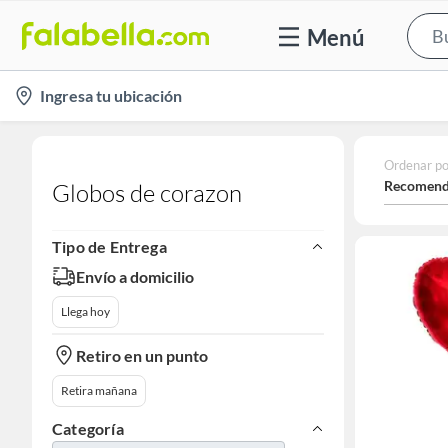
Menú
location-
Ingresa tu ubicación
icon
Ordenar po
Recomend
Globos de corazon
Tipo de Entrega
Envío a domicilio
Llega hoy
Retiro en un punto
Retira mañana
Categoría