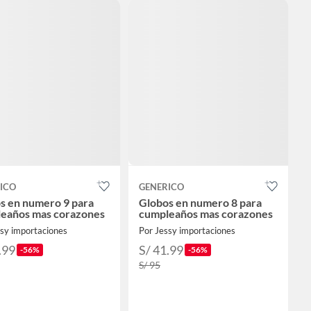
ICO
GENERICO
s en numero 9 para
Globos en numero 8 para
eaños mas corazones
cumpleaños mas corazones
ssy importaciones
Por Jessy importaciones
.99
S/ 41.99
-56%
-56%
S/ 95