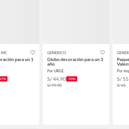
 MC
GENERICO
GENER
ración para un 1
Globo decoración para un 3
Paque
año
Valen
Por URGE
Por Im
S/ 44.90
S/ 55
57%
-55%
S/ 99.90
S/ 65