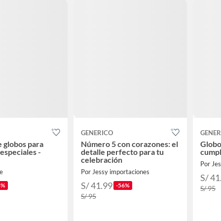
GENERICO
GENER
 globos para
Número 5 con corazones: el
Globo
speciales -
detalle perfecto para tu
cumpl
celebración
Por Je
e
Por Jessy importaciones
S/ 41
S/ 41.99
4%
-56%
S/ 95
S/ 95