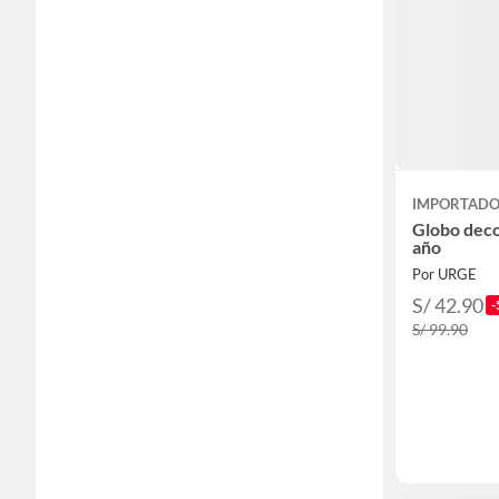
IMPORTADO
Globo deco
año
Por URGE
S/ 42.90
-
S/ 99.90