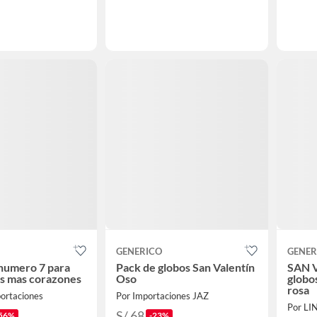
GENERICO
GENER
numero 7 para
Pack de globos San Valentín
SAN V
s mas corazones
Oso
globo
rosa
portaciones
Por Importaciones JAZ
Por L
S/ 68
56%
-23%