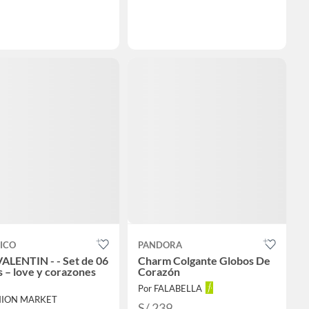
ICO
PANDORA
ALENTIN - - Set de 06
Charm Colgante Globos De
s – love y corazones
Corazón
Por FALABELLA
INION MARKET
S/ 239