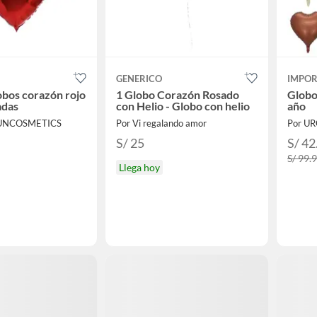
GENERICO
IMPO
lobos corazón rojo
1 Globo Corazón Rosado
Globo
adas
con Helio - Globo con helio
año
UNCOSMETICS
Por Vi regalando amor
Por U
S/ 25
S/ 42
S/ 99.
Llega hoy