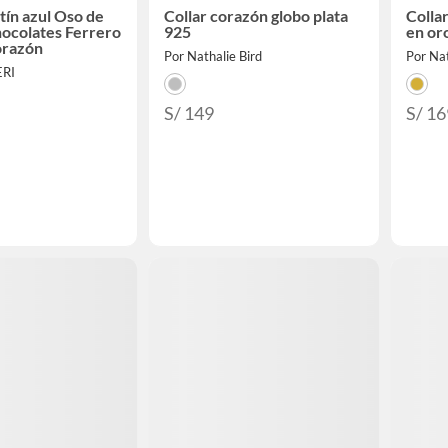
tín azul Oso de
Collar corazón globo plata
Colla
ocolates Ferrero
925
en or
orazón
Por Nathalie Bird
Por Nat
ERI
S/ 149
S/ 16