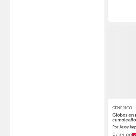
GENERICO
Globos en 
cumpleaño
Por Jessy im
S/ 41.99
-