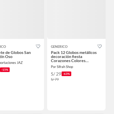
ICO
GENERICO
te de Globos San
Pack 12 Globos metálicos
tín Oso
decoración fiesta
Corazones Colores
portaciones JAZ
Variados #10
Por Sifrah Shop
-15%
S/ 29
-63%
S/ 79