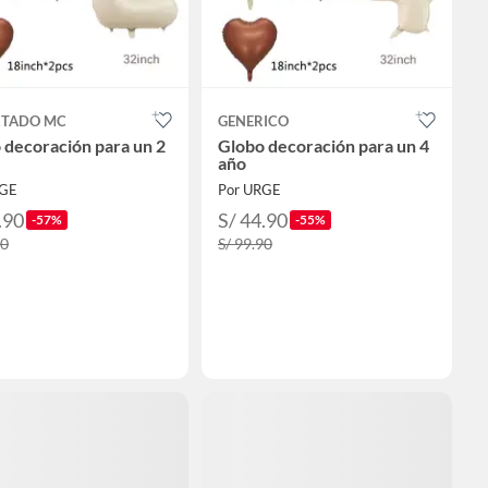
RTADO MC
GENERICO
 decoración para un 2
Globo decoración para un 4
año
RGE
Por URGE
.90
S/ 44.90
-57%
-55%
90
S/ 99.90