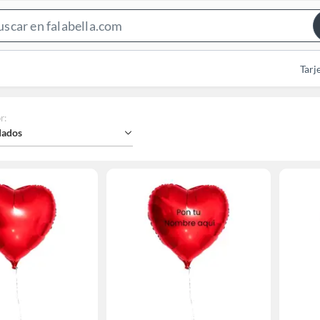
Search
Bar
Tarj
r
:
ados