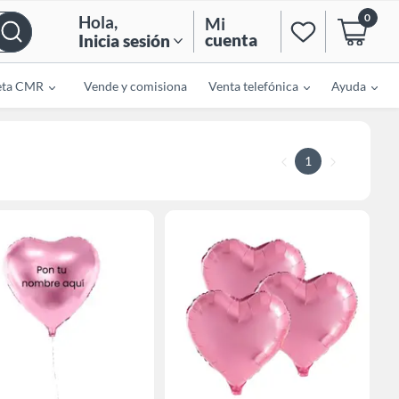
0
Hola
,
Mi
cuenta
Inicia sesión
eta CMR
Vende y comisiona
Venta telefónica
Ayuda
1