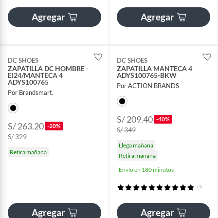
Agregar
Agregar
DC SHOES
DC SHOES
ZAPATILLA DC HOMBRE -
ZAPATILLA MANTECA 4
EI24/MANTECA 4
ADYS100765-BKW
ADYS100765
Por ACTION BRANDS
Por Brandsmart.
S/ 209.40
-40%
S/ 263.20
-20%
S/ 349
S/ 329
Llega mañana
Retira mañana
Retira mañana
Envío en 180 minutos
(3)
Agregar
Agregar