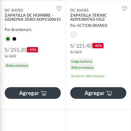
DC SHOES
DC SHOES
ZAPATILLA DC HOMBRE -
ZAPATILLA TEKNIC
GI24LYNX ZERO ADYS100615
ADYS300763-OG2
.
Por ACTION BRANDS
Por Brandsmart.
S/ 221.40
-40%
S/ 255.20
-20%
S/ 369
S/ 319
Llega mañana
Retira mañana
Retira mañana
Envío en 180 minutos
Agregar
Agregar