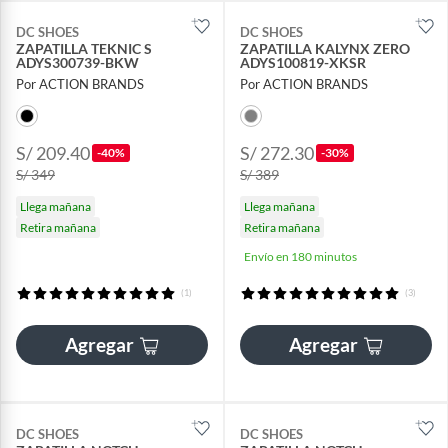
DC SHOES
DC SHOES
ZAPATILLA TEKNIC S
ZAPATILLA KALYNX ZERO
ADYS300739-BKW
ADYS100819-XKSR
Por ACTION BRANDS
Por ACTION BRANDS
S/ 209.40
S/ 272.30
-40%
-30%
S/ 349
S/ 389
Llega mañana
Llega mañana
Retira mañana
Retira mañana
Envío en 180 minutos
(1)
(3)
Agregar
Agregar
DC SHOES
DC SHOES