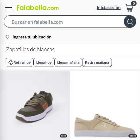
Inicia sesión
Search
Bar
location-
Ingresa tu ubicación
icon
Zapatillas dc blancas
Retira hoy
Llega hoy
Llega mañana
Retira mañana