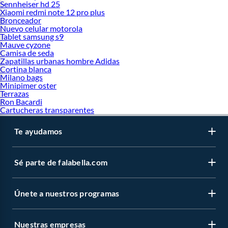
Sennheiser hd 25
Xiaomi redmi note 12 pro plus
Bronceador
Nuevo celular motorola
Tablet samsung s9
Mauve cyzone
Camisa de seda
Zapatillas urbanas hombre Adidas
Cortina blanca
Milano bags
Minipimer oster
Terrazas
Ron Bacardi
Cartucheras transparentes
Te ayudamos
Sé parte de falabella.com
Únete a nuestros programas
Nuestras empresas