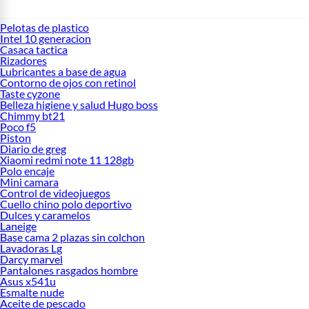
Pelotas de plastico
Intel 10 generacion
Casaca tactica
Rizadores
Lubricantes a base de agua
Contorno de ojos con retinol
Taste cyzone
Belleza higiene y salud Hugo boss
Chimmy bt21
Poco f5
Piston
Diario de greg
Xiaomi redmi note 11 128gb
Polo encaje
Mini camara
Control de videojuegos
Cuello chino polo deportivo
Dulces y caramelos
Laneige
Base cama 2 plazas sin colchon
Lavadoras Lg
Darcy marvel
Pantalones rasgados hombre
Asus x541u
Esmalte nude
Aceite de pescado