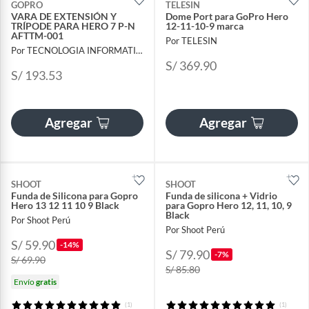
GOPRO
TELESIN
VARA DE EXTENSIÓN Y
Dome Port para GoPro Hero
TRÍPODE PARA HERO 7 P-N
12-11-10-9 marca
AFTTM-001
Por TELESIN
Por TECNOLOGIA INFORMATICA Y CONSULTORIA
S/ 369.90
S/ 193.53
Agregar
Agregar
SHOOT
SHOOT
Funda de Silicona para Gopro
Funda de silicona + Vidrio
Hero 13 12 11 10 9 Black
para Gopro Hero 12, 11, 10, 9
Black
Por Shoot Perú
Por Shoot Perú
S/ 59.90
-14%
S/ 79.90
-7%
S/ 69.90
S/ 85.80
Envío
gratis
(1)
(1)