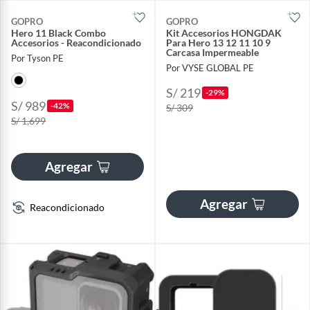
GOPRO
GOPRO
Hero 11 Black Combo
Kit Accesorios HONGDAK
Accesorios - Reacondicionado
Para Hero 13 12 11 10 9
Carcasa Impermeable
Por Tyson PE
Por VYSE GLOBAL PE
S/ 219
-29%
S/ 989
-42%
S/ 309
S/ 1,699
Agregar
Agregar
Reacondicionado