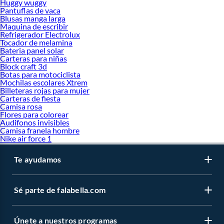
Huggy wuggy
Pantuflas de vaca
Blusas manga larga
Maquina de escribir
Refrigerador Electrolux
Tocador de melamina
Bateria panel solar
Carteras para niñas
Block craft 3d
Botas para motociclista
Mochilas escolares Xtrem
Billeteras rojas para mujer
Carteras de fiesta
Camisa rosa
Flores para colorear
Audifonos invisibles
Camisa franela hombre
Nike air force 1
Te ayudamos
Sé parte de falabella.com
Únete a nuestros programas