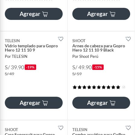
Agregar
Agregar
TELESIN
SHOOT
Vidrio templado para Gopro
Arnes de cabeza para Gopro
Hero 12 11 10 9
Hero 12 11 10 9 Black
Por TELESIN
Por Shoot Perú
S/ 39.90
S/ 49.90
-19%
-15%
S/ 49
S/ 59
(2)
Agregar
Agregar
SHOOT
TELESIN
Case Supersuit para Gopro
Combo acuático para GoPro