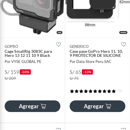
GOPRO
GENERICO
Cage SmallRig 3083C para
Case pase GoPro Hero 11, 10,
Hero 13 12 11 10 9 Black
9 PROTECTOR DE SILICONE
Por VYSE GLOBAL PE
Por Data Store Peru SAC
S/ 159
S/ 65
-24%
-13%
S/ 209
S/ 75
(21)
Agregar
Agregar