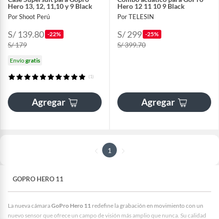
Hero 13, 12, 11,10 y 9 Black
Hero 12 11 10 9 Black
Por Shoot Perú
Por TELESIN
S/ 139.80
S/ 299
-22%
-25%
S/ 179
S/ 399.70
Envío
gratis
(1)
Agregar
Agregar
1
GOPRO HERO 11
La nueva cámara
GoPro Hero 11
redefine la grabación en movimiento con un
nuevo sensor que ofrece un campo de visión más amplio que nunca. Su calidad