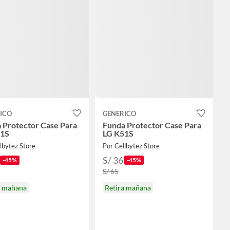
ICO
GENERICO
 Protector Case Para
Funda Protector Case Para
51S
LG K51S
lbytez Store
Por Cellbytez Store
S/ 36
-45%
-45%
S/ 65
a mañana
Retira mañana