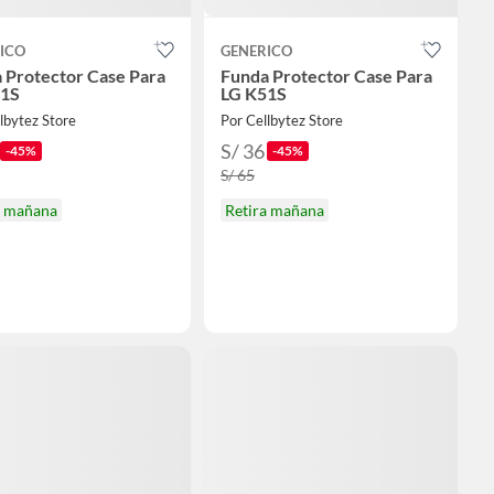
ICO
GENERICO
 Protector Case Para
Funda Protector Case Para
51S
LG K51S
lbytez Store
Por Cellbytez Store
S/ 36
-45%
-45%
S/ 65
a mañana
Retira mañana