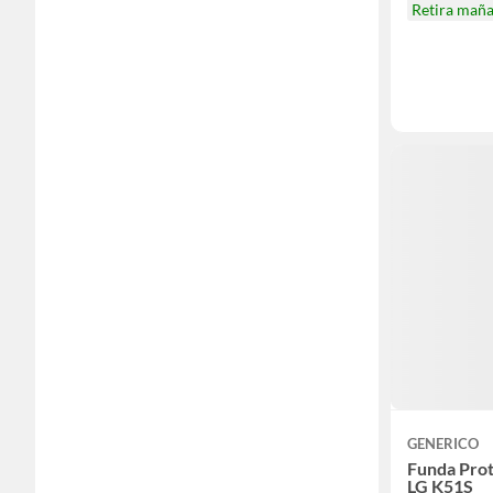
Retira mañ
GENERICO
Funda Prot
LG K51S