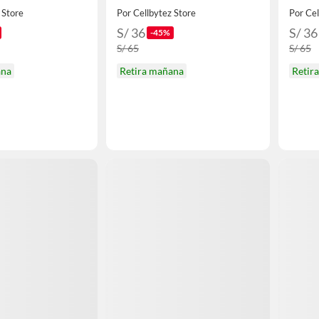
 Store
Por Cellbytez Store
Por Cel
S/ 36
S/ 36
-45%
S/ 65
S/ 65
ana
Retira mañana
Retir