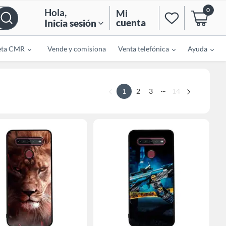
0
Hola
,
Mi
cuenta
Inicia sesión
eta CMR
Vende y comisiona
Venta telefónica
Ayuda
...
1
2
3
14