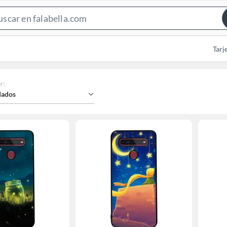
Search
Bar
Tarj
r
:
ados