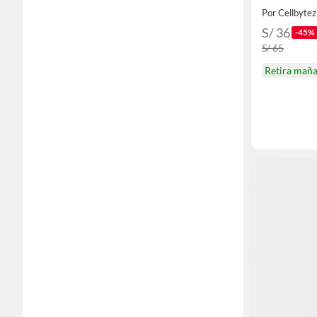
Por Cellbytez
S/ 36
-45%
S/ 65
Retira mañ