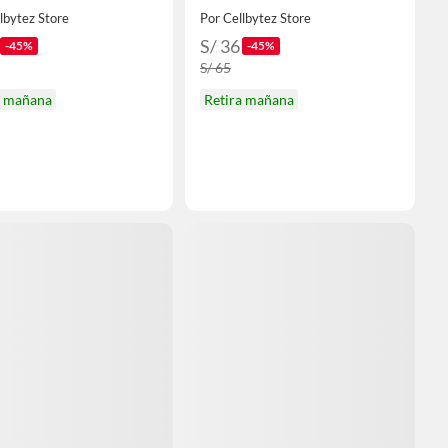
lbytez Store
Por Cellbytez Store
S/ 36
-45%
-45%
S/ 65
a mañana
Retira mañana