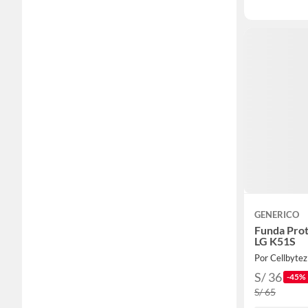
GENERICO
Funda Prot
LG K51S
Por Cellbytez
S/ 36
-45%
S/ 65