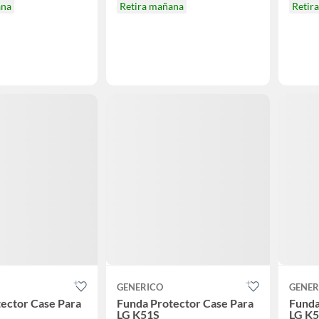
ana
Retira mañana
Retir
GENERICO
GENER
ector Case Para
Funda Protector Case Para
Funda
LG K51S
LG K