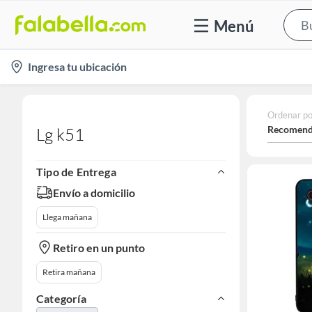
Menú
location-
Ingresa tu ubicación
icon
Ordenar po
Recomend
Lg k51
Tipo de Entrega
Envío a domicilio
Llega mañana
Retiro en un punto
Retira mañana
Categoría