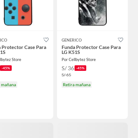
ICO
GENERICO
 Protector Case Para
Funda Protector Case Para
51S
LG K51S
lbytez Store
Por Cellbytez Store
S/ 36
-45%
-45%
S/ 65
a mañana
Retira mañana