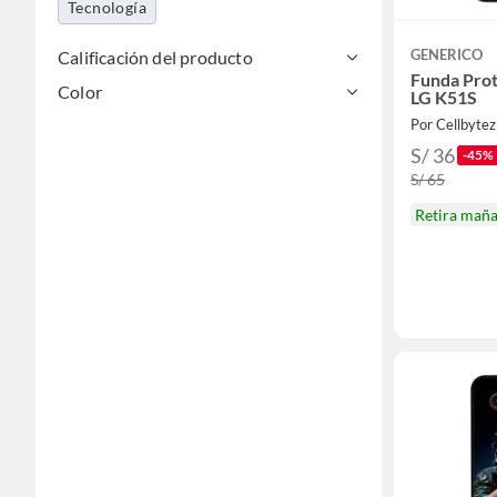
Tecnología
GENERICO
Calificación del producto
Funda Prot
Color
LG K51S
Por Cellbytez
S/ 36
-45%
S/ 65
Retira mañ