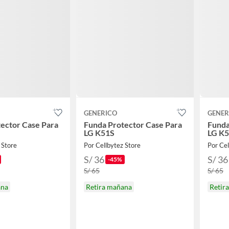
GENERICO
GENER
ector Case Para
Funda Protector Case Para
Funda
LG K51S
LG K
 Store
Por Cellbytez Store
Por Cel
S/ 36
S/ 36
-45%
S/ 65
S/ 65
ana
Retira mañana
Retir