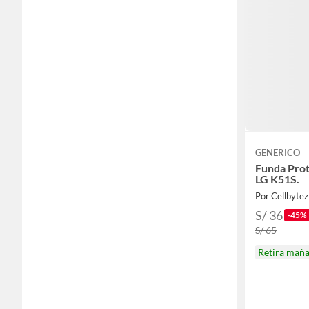
GENERICO
Funda Prot
LG K51S.
Por Cellbytez
S/ 36
-45%
S/ 65
Retira mañ