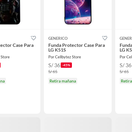
GENERICO
GENER
ector Case Para
Funda Protector Case Para
Funda
LG K51S
LG K
 Store
Por Cellbytez Store
Por Cel
S/ 36
S/ 36
-45%
S/ 65
S/ 65
ana
Retira mañana
Retir