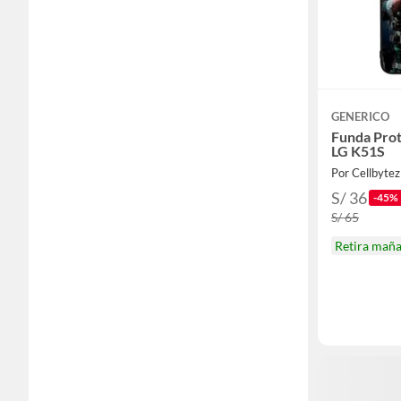
GENERICO
Funda Prot
LG K51S
Por Cellbytez
S/ 36
-45%
S/ 65
Retira mañ