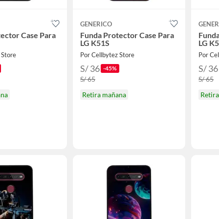
GENERICO
GENER
ector Case Para
Funda Protector Case Para
Funda
LG K51S
LG K
 Store
Por Cellbytez Store
Por Cel
S/ 36
S/ 36
-45%
S/ 65
S/ 65
ana
Retira mañana
Retir