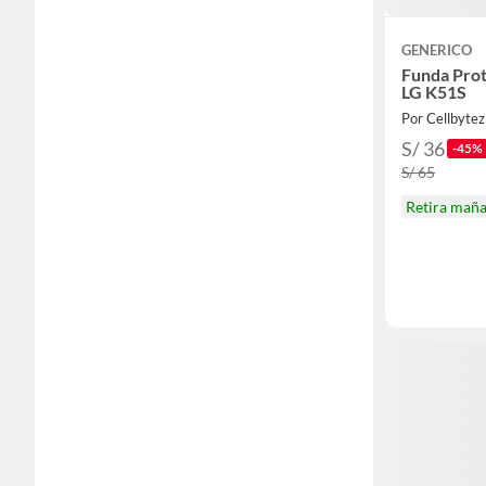
GENERICO
Funda Prot
LG K51S
Por Cellbytez
S/ 36
-45%
S/ 65
Retira mañ