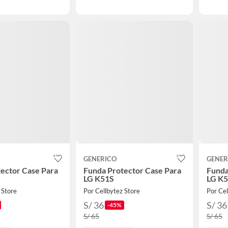
GENERICO
GENER
ector Case Para
Funda Protector Case Para
Funda
LG K51S
LG K5
 Store
Por Cellbytez Store
Por Cel
S/ 36
S/ 36
-45%
S/ 65
S/ 65