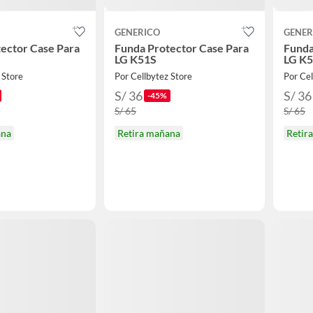
GENERICO
GENER
ector Case Para
Funda Protector Case Para
Funda
LG K51S
LG K
 Store
Por Cellbytez Store
Por Cel
S/ 36
S/ 36
-45%
S/ 65
S/ 65
ana
Retira mañana
Retir