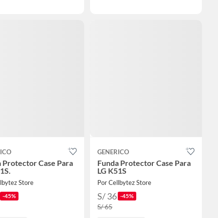
ICO
GENERICO
 Protector Case Para
Funda Protector Case Para
1S.
LG K51S
lbytez Store
Por Cellbytez Store
S/ 36
-45%
-45%
S/ 65