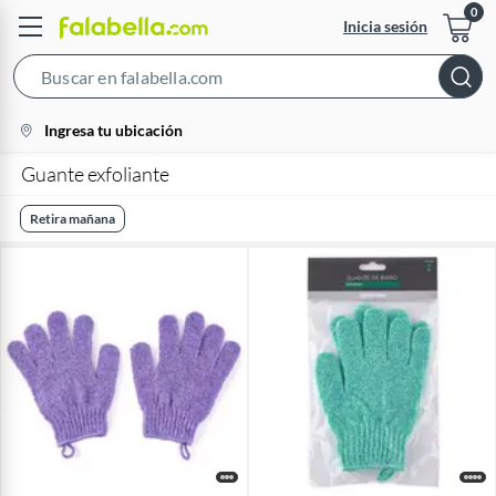
Inicia sesión
Search
Bar
location-
Ingresa tu ubicación
icon
Guante exfoliante
Retira mañana