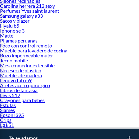
Sillones reclinables
Carolina herrera 212 sexy
Perfumes Yves saint laurent
Samsung galaxy a33
Sacos y blazer
Hyalu b5
Iphone se 3
Mattel
Pijamas peruanas
Foco con control remoto
Mueble para lavadero de cocina
Buzo impermeable mujer
Tecno mobile
Mesa comedor extensible
Neceser de plastico
Muebles de madera
Lenovo tab m9
Aretes acero quirurgico
Libros de fantasia
Levis 512
Crayones para bebes
Estufas
Siames
Epson l395
Crips
Lg k51
Te ayudamos