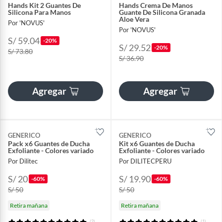
Hands Kit 2 Guantes De
Hands Crema De Manos
Silicona Para Manos
Guante De Silicona Granada
Aloe Vera
Por 'NOVUS'
Por 'NOVUS'
S/ 59.04
-20%
S/ 29.52
-20%
S/ 73.80
S/ 36.90
Agregar
Agregar
GENERICO
GENERICO
Pack x6 Guantes de Ducha
Kit x6 Guantes de Ducha
Exfoliante - Colores variado
Exfoliante - Colores variado
Por Dilitec
Por DILITECPERU
S/ 20
S/ 19.90
-60%
-60%
S/ 50
S/ 50
Retira mañana
Retira mañana
(2)
(1)