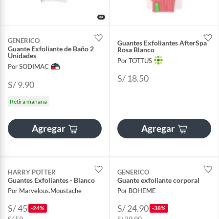
GENERICO
Guantes Exfoliantes AfterSpa
Guante Exfoliante de Baño 2
Rosa Blanco
Unidades
Por TOTTUS
Por SODIMAC
S/ 18.50
S/ 9.90
Retira mañana
Agregar
Agregar
HARRY POTTER
GENERICO
Guantes Exfoliantes - Blanco
Guante exfoliante corporal
Por Marvelous.Moustache
Por BOHEME
S/ 45
S/ 24.90
-24%
-38%
S/ 59
S/ 39.90