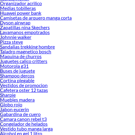
Organizador acrilico
Medias tobilleras
Huawei power bank
Camisetas de arquero manga corta
Dyson airwrap
Zapatillas nina Skechers
Lavamanos empotrados
Johnnie walker
Pizza steve
Sandalias trekking hombre
Taladro magnetico bosch
Maquina de churros
Juguetes calico critters
Motorola g31
Buses de juguete
Shampoo dercos
Cortina plegable
Vestidos de promocion
Cafetera oster 12 tazas
Sharpie
Muebles madera
Globo rojo
Jabon eucerin
Gabardina de cuero
Camara canon rebel t3
Congelador de helados
Vestido tubo manga larga
Alcohol en gel 1 litro