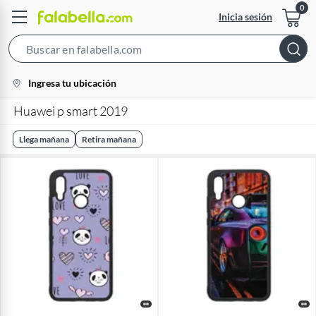
Inicia sesión
Search
Bar
location-
Ingresa tu ubicación
icon
Huawei p smart 2019
Llega mañana
Retira mañana