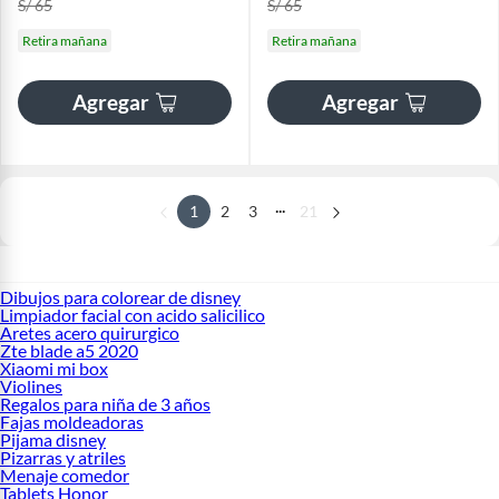
S/ 65
S/ 65
Retira mañana
Retira mañana
Agregar
Agregar
...
1
2
3
21
Dibujos para colorear de disney
Limpiador facial con acido salicilico
Aretes acero quirurgico
Zte blade a5 2020
Xiaomi mi box
Violines
Regalos para niña de 3 años
Fajas moldeadoras
Pijama disney
Pizarras y atriles
Menaje comedor
Tablets Honor