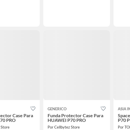
GENERICO
ASIA 
ector Case Para
Funda Protector Case Para
Space
70 PRO
HUAWEI P70 PRO
P70 P
 Store
Por Cellbytez Store
Por T