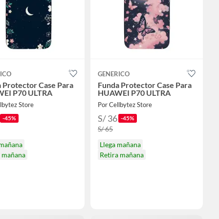
ICO
GENERICO
 Protector Case Para
Funda Protector Case Para
EI P70 ULTRA
HUAWEI P70 ULTRA
lbytez Store
Por Cellbytez Store
S/ 36
-45%
-45%
S/ 65
 mañana
Llega mañana
a mañana
Retira mañana