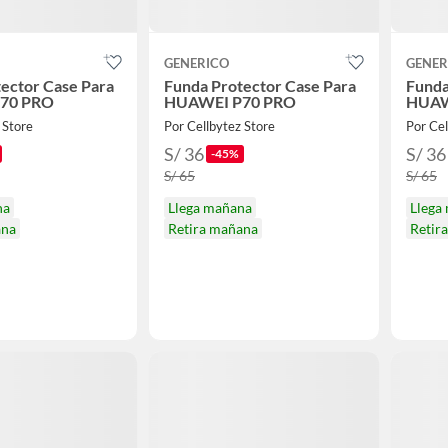
GENERICO
GENER
ector Case Para
Funda Protector Case Para
Funda
70 PRO
HUAWEI P70 PRO
HUAW
 Store
Por Cellbytez Store
Por Cel
S/ 36
S/ 36
-45%
S/ 65
S/ 65
na
Llega mañana
Llega
ana
Retira mañana
Retir