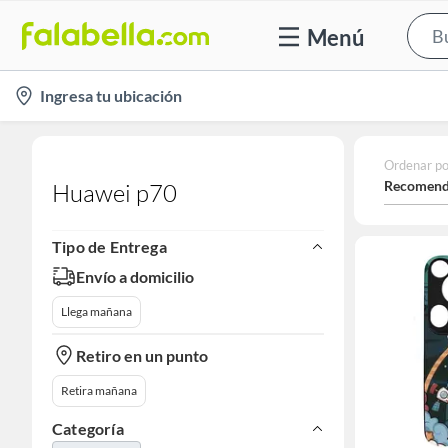
Menú
location-
Ingresa tu ubicación
icon
Ordenar po
Recomend
Huawei p70
Tipo de Entrega
Envío a domicilio
Llega mañana
Retiro en un punto
Retira mañana
Categoría