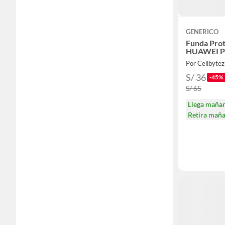
GENERICO
Funda Prot
HUAWEI P
Por Cellbytez
S/ 36
-45%
S/ 65
Llega maña
Retira mañ