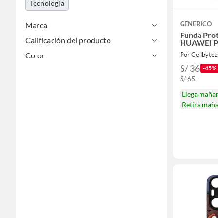
Tecnología
GENERICO
Marca
Funda Prot
Calificación del producto
HUAWEI P
Color
Por Cellbytez
S/ 36
-45%
S/ 65
Llega maña
Retira mañ