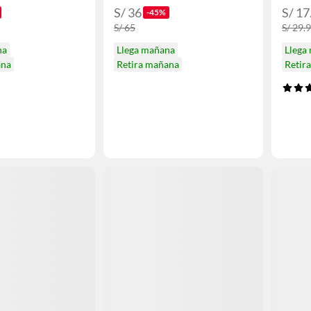
S/ 36
S/ 17
-45%
S/ 65
S/ 29.
na
Llega mañana
Llega
ana
Retira mañana
Retir