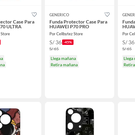
GENERICO
GENER
ector Case Para
Funda Protector Case Para
Funda
70 ULTRA
HUAWEI P70 PRO
HUAW
 Store
Por Cellbytez Store
Por Cel
S/ 36
S/ 36
-45%
S/ 65
S/ 65
na
Llega mañana
Llega
ana
Retira mañana
Retir