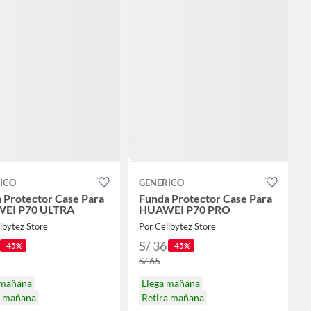
ICO
GENERICO
 Protector Case Para
Funda Protector Case Para
EI P70 ULTRA
HUAWEI P70 PRO
lbytez Store
Por Cellbytez Store
S/ 36
-45%
-45%
S/ 65
 mañana
Llega mañana
a mañana
Retira mañana