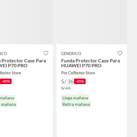
ICO
GENERICO
 Protector Case Para
Funda Protector Case Para
EI P70 PRO
HUAWEI P70 PRO
lbytez Store
Por Cellbytez Store
S/ 36
-45%
-45%
S/ 65
 mañana
Llega mañana
a mañana
Retira mañana