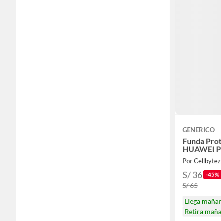
GENERICO
Funda Prot
HUAWEI P
Por Cellbytez
S/ 36
-45%
S/ 65
Llega maña
Retira mañ