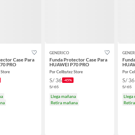
GENERICO
GENER
ector Case Para
Funda Protector Case Para
Funda
70 PRO
HUAWEI P70 PRO
HUAW
 Store
Por Cellbytez Store
Por Cel
S/ 36
S/ 36
-45%
S/ 65
S/ 65
na
Llega mañana
Llega
ana
Retira mañana
Retir