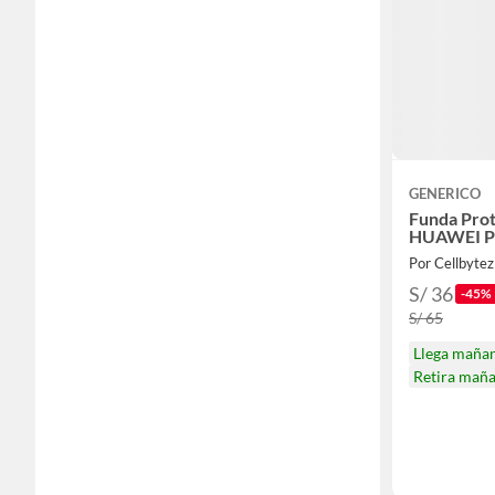
GENERICO
Funda Prot
HUAWEI P
Por Cellbytez
S/ 36
-45%
S/ 65
Llega maña
Retira mañ