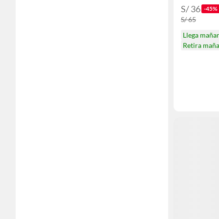
S/ 36
-45%
S/ 65
Llega maña
Retira mañ