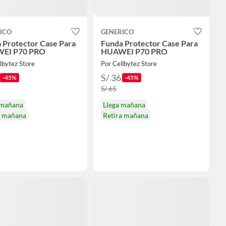
ICO
GENERICO
 Protector Case Para
Funda Protector Case Para
EI P70 PRO
HUAWEI P70 PRO
lbytez Store
Por Cellbytez Store
S/ 36
-45%
-45%
S/ 65
 mañana
Llega mañana
a mañana
Retira mañana