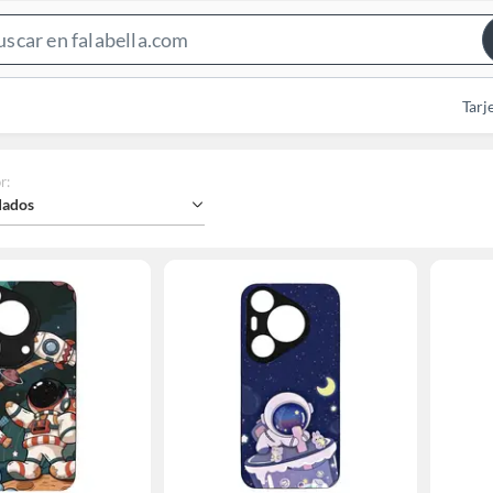
Search
Bar
Tarj
r
:
ados