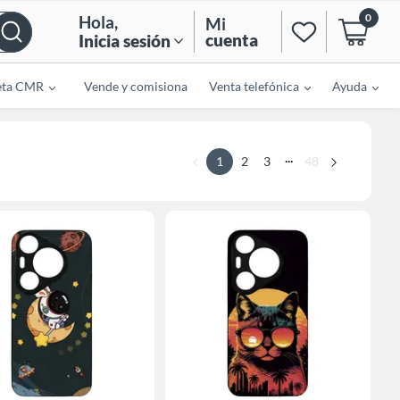
0
Hola
,
Mi
cuenta
Inicia sesión
eta CMR
Vende y comisiona
Venta telefónica
Ayuda
...
1
2
3
48