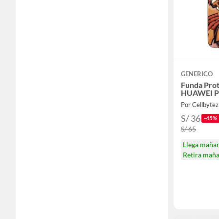
GENERICO
Funda Prot
HUAWEI P
Por Cellbytez
S/ 36
-45%
S/ 65
Llega maña
Retira mañ