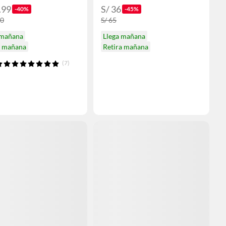
.99
S/ 36
-40%
-45%
90
S/ 65
 mañana
Llega mañana
a mañana
Retira mañana
(7)