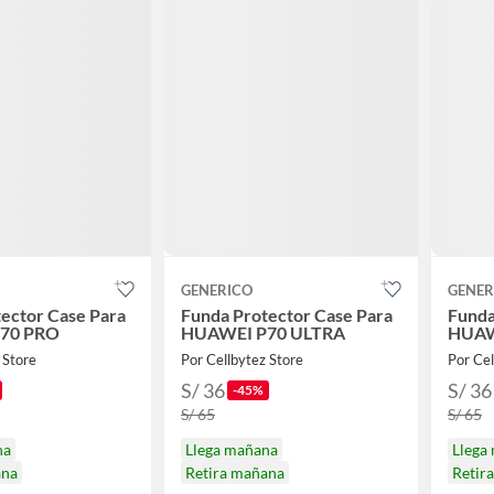
GENERICO
GENER
ector Case Para
Funda Protector Case Para
Funda
70 PRO
HUAWEI P70 ULTRA
HUAW
 Store
Por Cellbytez Store
Por Cel
S/ 36
S/ 36
-45%
S/ 65
S/ 65
na
Llega mañana
Llega
ana
Retira mañana
Retir