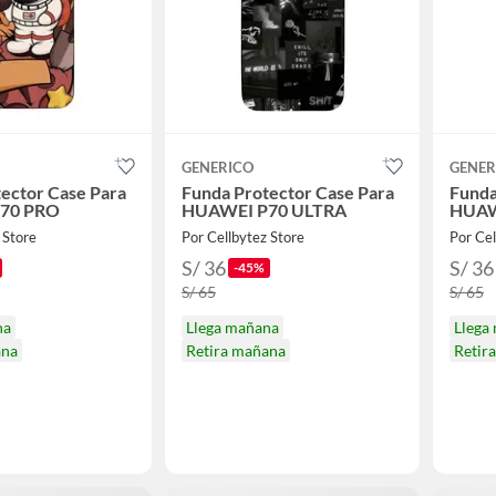
GENERICO
GENER
ector Case Para
Funda Protector Case Para
Funda
70 PRO
HUAWEI P70 ULTRA
HUAW
 Store
Por Cellbytez Store
Por Cel
S/ 36
S/ 36
-45%
S/ 65
S/ 65
na
Llega mañana
Llega
ana
Retira mañana
Retir