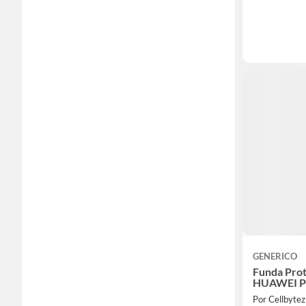
GENERICO
Funda Prot
HUAWEI P
Por Cellbytez