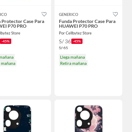
ICO
GENERICO
 Protector Case Para
Funda Protector Case Para
EI P70 PRO
HUAWEI P70 PRO
lbytez Store
Por Cellbytez Store
S/ 36
-45%
-45%
S/ 65
 mañana
Llega mañana
a mañana
Retira mañana