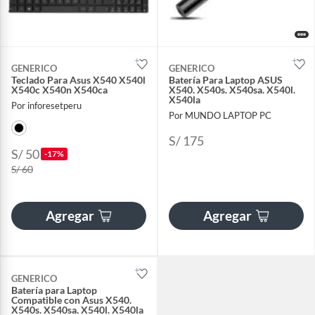
GENERICO
GENERICO
Teclado Para Asus X540 X540l
Batería Para Laptop ASUS
X540c X540n X540ca
X540. X540s. X540sa. X540l.
X540la
Por inforesetperu
Por MUNDO LAPTOP PC
S/ 175
S/ 50
-17%
S/ 60
Agregar
Agregar
GENERICO
Batería para Laptop
Compatible con Asus X540.
X540s. X540sa. X540l. X540la