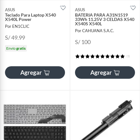
ASUS
ASUS
Teclado Para Laptop X540
BATERIA PARA A31N1519
X540L Power
33Wh 11.25V 3 CELDAS X540
X540S X540L
Por EN1CLIC
Por CAHUANA S.A.C.
S/ 49.99
S/ 100
Envío
gratis
(1)
Agregar
Agregar