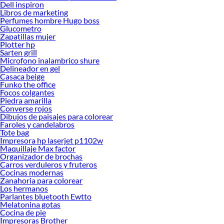
Dell inspiron
Libros de marketing
Perfumes hombre Hugo boss
Glucometro
Zapatillas mujer
Plotter hp
Sarten grill
Microfono inalambrico shure
Delineador en gel
Casaca beige
Funko the office
Focos colgantes
Piedra amarilla
Converse rojos
Dibujos de paisajes para colorear
Faroles y candelabros
Tote bag
Impresora hp laserjet p1102w
Maquillaje Max factor
Organizador de brochas
Carros verduleros y fruteros
Cocinas modernas
Zanahoria para colorear
Los hermanos
Parlantes bluetooth Ewtto
Melatonina gotas
Cocina de pie
Impresoras Brother