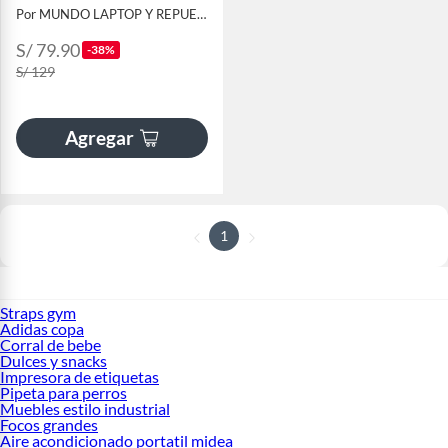
Por MUNDO LAPTOP Y REPUESTOS
S/ 79.90
-38%
S/ 129
Agregar
1
Straps gym
Adidas copa
Corral de bebe
Dulces y snacks
Impresora de etiquetas
Pipeta para perros
Muebles estilo industrial
Focos grandes
Aire acondicionado portatil midea