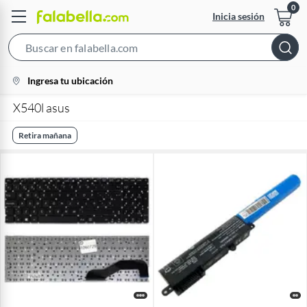
Inicia sesión
Search
Bar
location-
Ingresa tu ubicación
icon
X540l asus
Retira mañana