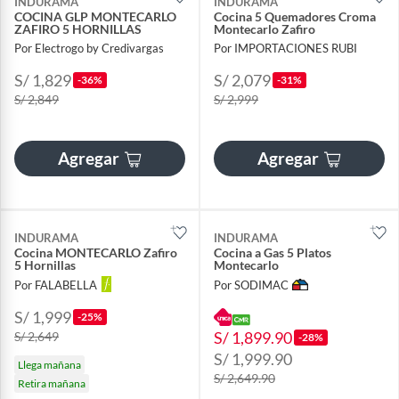
INDURAMA
INDURAMA
COCINA GLP MONTECARLO
Cocina 5 Quemadores Croma
ZAFIRO 5 HORNILLAS
Montecarlo Zafiro
Por Electrogo by Credivargas
Por IMPORTACIONES RUBI
S/ 1,829
S/ 2,079
-36%
-31%
S/ 2,849
S/ 2,999
Agregar
Agregar
INDURAMA
INDURAMA
Cocina MONTECARLO Zafiro
Cocina a Gas 5 Platos
5 Hornillas
Montecarlo
Por FALABELLA
Por SODIMAC
S/ 1,999
-25%
S/ 1,899.90
S/ 2,649
-28%
S/ 1,999.90
Llega mañana
S/ 2,649.90
Retira mañana