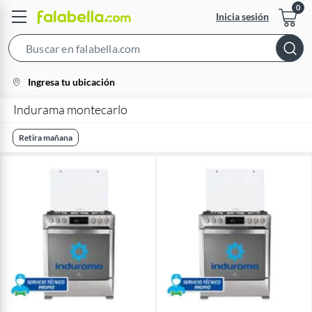
Inicia sesión
Search
Bar
location-
Ingresa tu ubicación
icon
Indurama montecarlo
Retira mañana