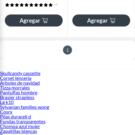
(8)
Agregar
Agregar
1
Skullcandy cassette
Corset lenceria
Arboles de navidad
Tizza morrales
Pantuflas hombre
Brasier strapless
Lg k10
Sylvanian families wong
Cosrx
Pilas duracell d
Fundas transparentes
Chompa azul mujer
Zapatillas blancas