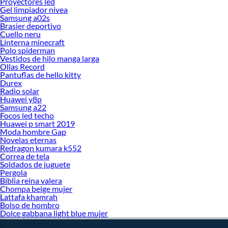
Proyectores led
Gel limpiador nivea
Samsung a02s
Brasier deportivo
Cuello neru
Linterna minecraft
Polo spiderman
Vestidos de hilo manga larga
Ollas Record
Pantuflas de hello kitty
Durex
Radio solar
Huawei y8p
Samsung a22
Focos led techo
Huawei p smart 2019
Moda hombre Gap
Novelas eternas
Redragon kumara k552
Correa de tela
Soldados de juguete
Pergola
Biblia reina valera
Chompa beige mujer
Lattafa khamrah
Bolso de hombro
Dolce gabbana light blue mujer