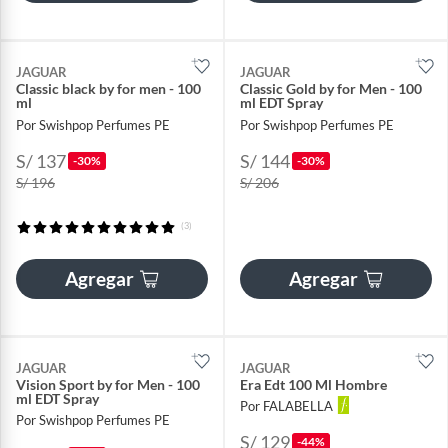
JAGUAR
JAGUAR
Classic black by for men - 100
Classic Gold by for Men - 100
ml
ml EDT Spray
Por Swishpop Perfumes PE
Por Swishpop Perfumes PE
S/ 137
S/ 144
-30%
-30%
S/ 196
S/ 206
(3)
Agregar
Agregar
JAGUAR
JAGUAR
Vision Sport by for Men - 100
Era Edt 100 Ml Hombre
ml EDT Spray
Por FALABELLA
Por Swishpop Perfumes PE
S/ 129
-44%