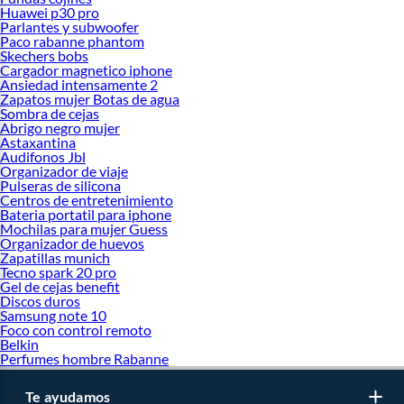
Huawei p30 pro
Parlantes y subwoofer
Paco rabanne phantom
Skechers bobs
Cargador magnetico iphone
Ansiedad intensamente 2
Zapatos mujer Botas de agua
Sombra de cejas
Abrigo negro mujer
Astaxantina
Audifonos Jbl
Organizador de viaje
Pulseras de silicona
Centros de entretenimiento
Bateria portatil para iphone
Mochilas para mujer Guess
Organizador de huevos
Zapatillas munich
Tecno spark 20 pro
Gel de cejas benefit
Discos duros
Samsung note 10
Foco con control remoto
Belkin
Perfumes hombre Rabanne
Te ayudamos