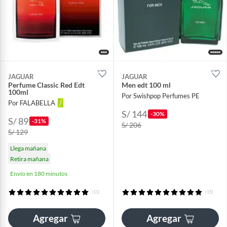
JAGUAR
JAGUAR
Perfume Classic Red Edt
Men edt 100 ml
100ml
Por Swishpop Perfumes PE
Por FALABELLA
S/ 144
-30%
S/ 89
-31%
S/ 206
S/ 129
Llega mañana
Retira mañana
Envío en 180 minutos
(11)
(15)
Agregar
Agregar