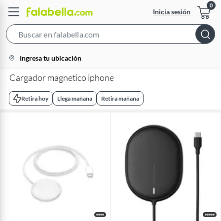
Inicia sesión
Search
Bar
location-
Ingresa tu ubicación
icon
Cargador magnetico iphone
Retira hoy
Llega mañana
Retira mañana