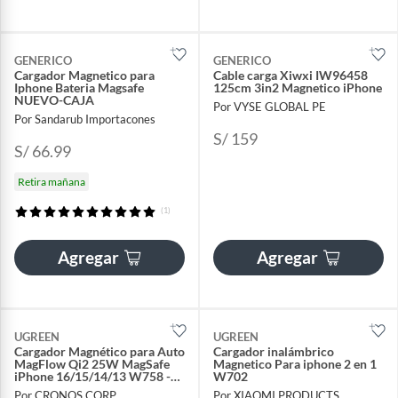
GENERICO
GENERICO
Cargador Magnetico para
Cable carga Xiwxi IW96458
Iphone Bateria Magsafe
125cm 3in2 Magnetico iPhone
NUEVO-CAJA
Por VYSE GLOBAL PE
Por Sandarub Importacones
S/ 159
S/ 66.99
Retira mañana
(1)
Agregar
Agregar
UGREEN
UGREEN
Cargador Magnético para Auto
Cargador inalámbrico
MagFlow Qi2 25W MagSafe
Magnetico Para iphone 2 en 1
iPhone 16/15/14/13 W758 -
W702
55967
Por CRONOS CORP
Por XIAOMI PRODUCTS