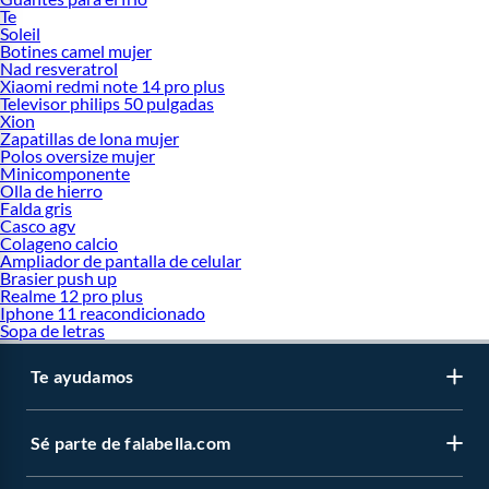
Te
Soleil
Botines camel mujer
Nad resveratrol
Xiaomi redmi note 14 pro plus
Televisor philips 50 pulgadas
Xion
Zapatillas de lona mujer
Polos oversize mujer
Minicomponente
Olla de hierro
Falda gris
Casco agv
Colageno calcio
Ampliador de pantalla de celular
Brasier push up
Realme 12 pro plus
Iphone 11 reacondicionado
Sopa de letras
Te ayudamos
Sé parte de falabella.com