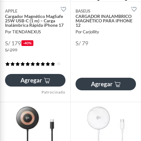
APPLE
BASEUS
Cargador Magnético MagSafe
CARGADOR INALAMBRICO
25W USB-C (1 m) – Carga
MAGNÉTICO PARA iPHONE
Inalámbrica Rápida iPhone 17
12
Por TIENDANEXUS
Por Carjollity
S/ 179
S/ 79
-40%
S/ 299
(5)
Agregar
Agregar
Patrocinado