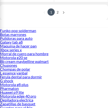
1
2
Funko pop spiderman
Botas marrones
Pulidoras para auto
Galaxy tab a8
Maquina de hacer pan
Xbox series x
Morral de cuero para hombre
Motorola g20 se
Bb cream maybelline walmart
Chupones
Chompas de polar
L essence yanbal
Ferula dental para dormir
G shock
Motorola g8 plus
Pharmaton
Huawei p9 lite
Motorola edge 40 pro
Depiladora electrica
Zapatillas de basquet
Guantes para el frio