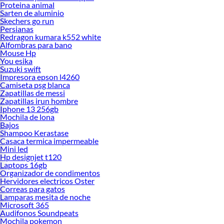
Proteina animal
Sarten de aluminio
Skechers go run
Persianas
Redragon kumara k552 white
Alfombras para bano
Mouse Hp
You esika
Suzuki swift
Impresora epson l4260
Camiseta psg blanca
Zapatillas de messi
Zapatillas irun hombre
Iphone 13 256gb
Mochila de lona
Bajos
Shampoo Kerastase
Casaca termica impermeable
Mini led
Hp designjet t120
Laptops 16gb
Organizador de condimentos
Hervidores electricos Oster
Correas para gatos
Lamparas mesita de noche
Microsoft 365
Audifonos Soundpeats
Mochila pokemon