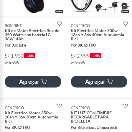
BOX BIKE
GENERICO
Kit de Motor Eléctrico Box de
Kit Electrico Motor 500w
350 Watts con batería LG
13ah Y 36v 40km Autonomía
36V/14Ah
Bici
Por Box Bike
Por BICIZITRO
S/ 1,930
S/ 2,999
-16%
-14%
S/ 2,300
S/ 3,500
Agregar
Agregar
GENERICO
GENERICO
Kit Electrico Motor 350w
KIT LUZ CON TIMBRE
10ah Y 36v 30km Autonomía
RECARGABLE PARA
Bici
BICICLETA
Por BICIZITRO
Por Bike Shop JDImportech