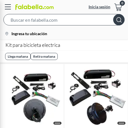
Inicia sesión
Search
Bar
location-
Ingresa tu ubicación
icon
Kit para bicicleta electrica
Llega mañana
Retira mañana