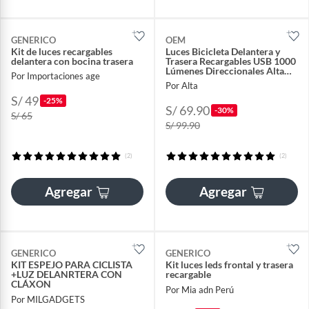
GENERICO
OEM
Kit de luces recargables
Luces Bicicleta Delantera y
delantera con bocina trasera
Trasera Recargables USB 1000
Lúmenes Direccionales Alta
Por Importaciones age
Visibilidad
Por Alta
S/ 49
-25%
S/ 69.90
-30%
S/ 65
S/ 99.90
(2)
(2)
Agregar
Agregar
GENERICO
GENERICO
KIT ESPEJO PARA CICLISTA
Kit luces leds frontal y trasera
+LUZ DELANRTERA CON
recargable
CLÁXON
Por Mia adn Perú
Por MILGADGETS