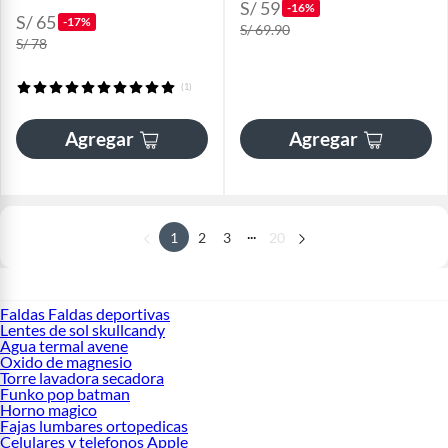
S/ 59
-16%
S/ 65
-17%
S/ 69.90
S/ 78
(1)
Agregar
Agregar
...
1
2
3
20
Faldas Faldas deportivas
Lentes de sol skullcandy
Agua termal avene
Oxido de magnesio
Torre lavadora secadora
Funko pop batman
Horno magico
Fajas lumbares ortopedicas
Celulares y telefonos Apple