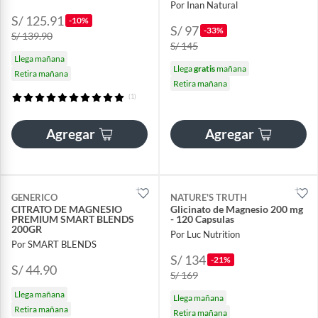
Por Inan Natural
S/ 125.91
-10%
S/ 97
-33%
S/ 139.90
S/ 145
Llega mañana
Llega
gratis
mañana
Retira mañana
Retira mañana
(1)
Agregar
Agregar
GENERICO
NATURE'S TRUTH
CITRATO DE MAGNESIO
Glicinato de Magnesio 200 mg
PREMIUM SMART BLENDS
- 120 Capsulas
200GR
Por Luc Nutrition
Por SMART BLENDS
S/ 134
-21%
S/ 44.90
S/ 169
Llega mañana
Llega mañana
Retira mañana
Retira mañana