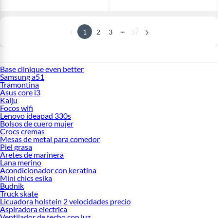
...
1
2
3
37
Base clinique even better
Samsung a51
Tramontina
Asus core i3
Kaiju
Focos wifi
Lenovo ideapad 330s
Bolsos de cuero mujer
Crocs cremas
Mesas de metal para comedor
Piel grasa
Aretes de marinera
Lana merino
Acondicionador con keratina
Mini chics esika
Budnik
Truck skate
Licuadora holstein 2 velocidades precio
Aspiradora electrica
Ventilador de techo con luz