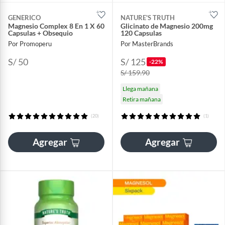
GENERICO
NATURE'S TRUTH
Magnesio Complex 8 En 1 X 60
Glicinato de Magnesio 200mg
Capsulas + Obsequio
120 Capsulas
Por Promoperu
Por MasterBrands
S/ 50
S/ 125
-22%
S/ 159.90
Llega mañana
Retira mañana
(20)
(1)
Agregar
Agregar