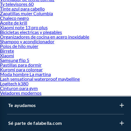
Tv televisores 60
Tinte azul para cabello
Zapatillas mujer Columbia
Chaleco negro
Aceite de krill
Xiaomi note 13 pro plus
Bicicletas electricas y plegables
Organizadores de cocina en acero inoxidable
Shampoo y acondicionador
Polos de hilo mujer
Birrete
Xiaomi
Samsung flip 5
Pastillas para dormir
Kuromi para colorear
Moda hombre La martina
Lash sensational waterproof maybelline
Logitech k380
Cinturon para gym
Veladores modernos
Te ayudamos
Sé parte de falabella.com