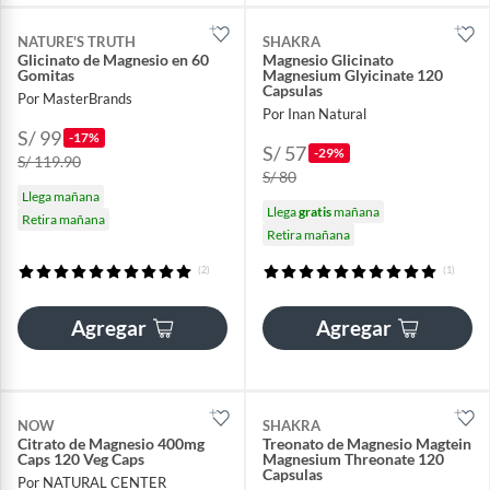
NATURE'S TRUTH
SHAKRA
Glicinato de Magnesio en 60
Magnesio Glicinato
Gomitas
Magnesium Glyicinate 120
Capsulas
Por MasterBrands
Por Inan Natural
S/ 99
-17%
S/ 57
-29%
S/ 119.90
S/ 80
Llega mañana
Llega
gratis
mañana
Retira mañana
Retira mañana
(2)
(1)
Agregar
Agregar
NOW
SHAKRA
Citrato de Magnesio 400mg
Treonato de Magnesio Magtein
Caps 120 Veg Caps
Magnesium Threonate 120
Capsulas
Por NATURAL CENTER