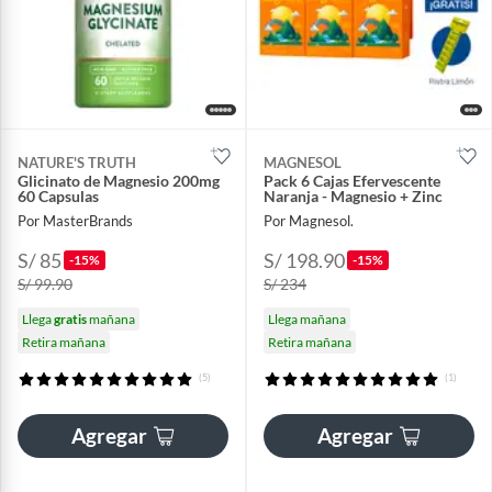
NATURE'S TRUTH
MAGNESOL
Glicinato de Magnesio 200mg
Pack 6 Cajas Efervescente
60 Capsulas
Naranja - Magnesio + Zinc
Por MasterBrands
Por Magnesol.
S/ 85
S/ 198.90
-15%
-15%
S/ 99.90
S/ 234
Llega
gratis
mañana
Llega mañana
Retira mañana
Retira mañana
(5)
(1)
Agregar
Agregar