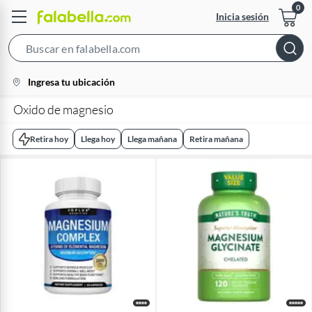
Inicia sesión
Search
Bar
location-
Ingresa tu ubicación
icon
Oxido de magnesio
Retira hoy
Llega hoy
Llega mañana
Retira mañana