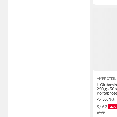
MYPROTEIN
L-Glutamin
250 g - 50 
Portaprote
Por Luc Nutri
S/ 62
-22%
S/ 79