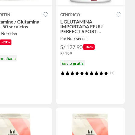
OTEIN
GENERICO
tamine / Glutamina
L GLUTAMINA
- 50 servicios
IMPORTADA EEUU
PERFECT SPORT
 Nutrition
400GRAMOS
Por Nutrisender
-28%
S/ 127.90
-36%
S/ 199
a mañana
Envío
gratis
(1)