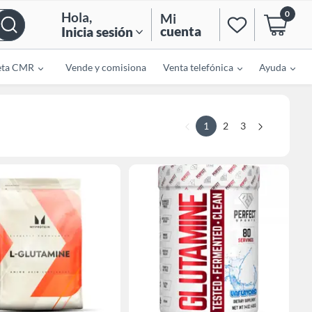
0
Hola
,
Mi
cuenta
Inicia sesión
eta CMR
Vende y comisiona
Venta telefónica
Ayuda
1
2
3