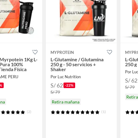
MYPROTEIN
MYPR
Myrpotein 1Kg L-
L-Glutamine / Glutamina
L-Glu
 Pura 100%
250 g - 50 servicios +
250 g 
Tienda Física
Shaker
Por Luc
AME PERU
Por Luc Nutrition
S/ 62
S/ 62
%
-22%
S/ 79
S/ 79
Retir
ana
Retira mañana
(2)
(1)