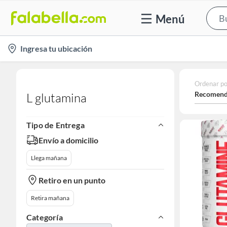
Menú
location-
Ingresa tu ubicación
icon
Ordenar po
Recomend
L glutamina
Tipo de Entrega
Envío a domicilio
Llega mañana
Retiro en un punto
Retira mañana
Categoría