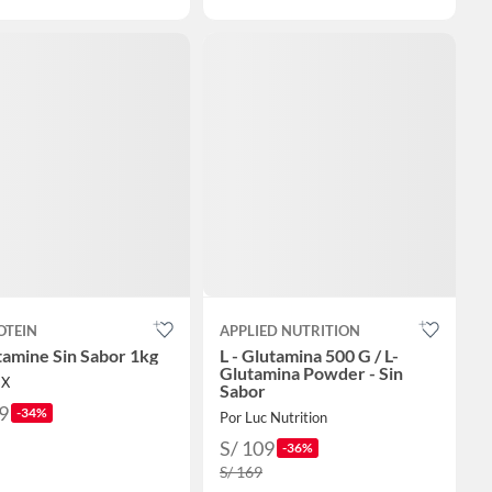
OTEIN
APPLIED NUTRITION
tamine Sin Sabor 1kg
L - Glutamina 500 G / L-
Glutamina Powder - Sin
MX
Sabor
9
-34%
Por Luc Nutrition
S/ 109
-36%
S/ 169