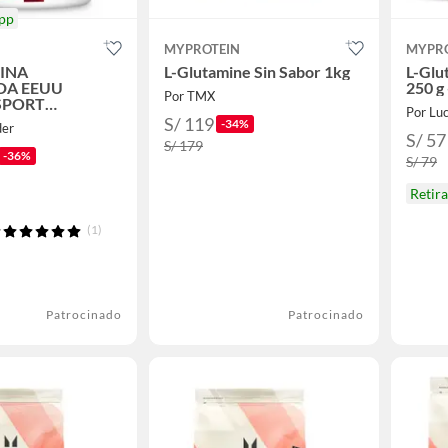
pp
MYPROTEIN
MYPR
INA
L-Glutamine Sin Sabor 1kg
L-Glu
DA EEUU
250 g 
Por TMX
SPORT
Por Luc
OS
S/ 119
-34%
der
S/ 57
S/ 179
-36%
S/ 79
Retir
(1)
Patrocinado
Patrocinado