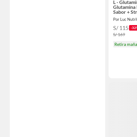
L - Glutami
Glutamina 
Sabor + St
Por Luc Nutri
S/ 115
-32
S/ 169
Retira mañ