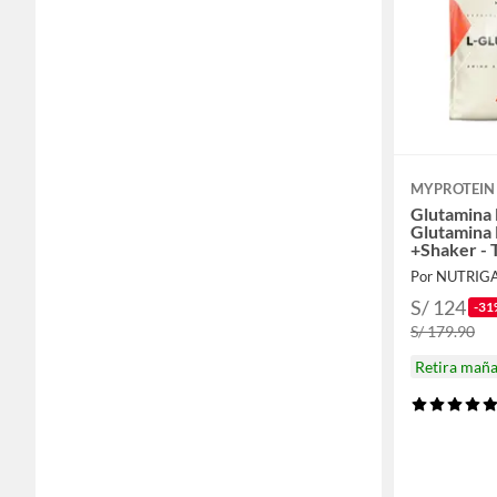
MYPROTEIN
Glutamina 
Glutamina
+Shaker - 
Por NUTRIG
S/ 124
-31
S/ 179.90
Retira mañ