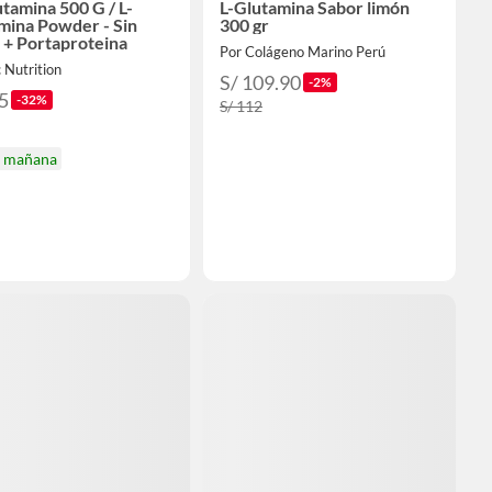
utamina 500 G / L-
L-Glutamina Sabor limón
mina Powder - Sin
300 gr
 + Portaproteina
Por Colágeno Marino Perú
 Nutrition
S/ 109.90
-2%
5
-32%
S/ 112
a mañana