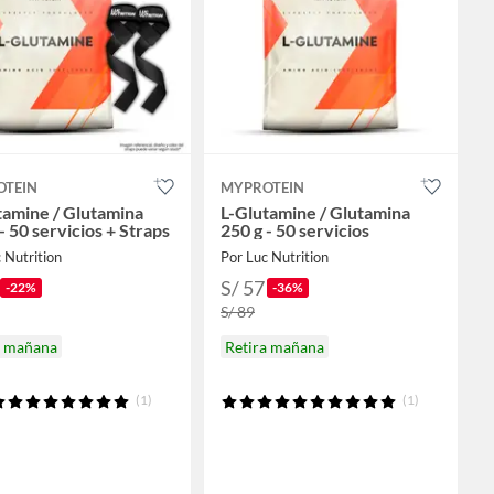
OTEIN
MYPROTEIN
tamine / Glutamina
L-Glutamine / Glutamina
- 50 servicios + Straps
250 g - 50 servicios
 Nutrition
Por Luc Nutrition
S/ 57
-22%
-36%
S/ 89
a mañana
Retira mañana
(1)
(1)