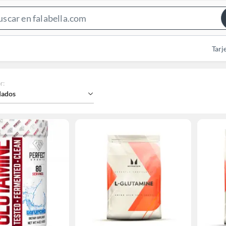
Search
Bar
Tarj
r
:
ados