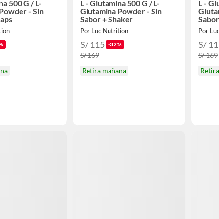
na 500 G / L-
L - Glutamina 500 G / L-
L - Gl
Powder - Sin
Glutamina Powder - Sin
Gluta
raps
Sabor + Shaker
Sabor
tion
Por Luc Nutrition
Por Luc
S/ 115
S/ 11
%
-32%
S/ 169
S/ 169
ana
Retira mañana
Retir