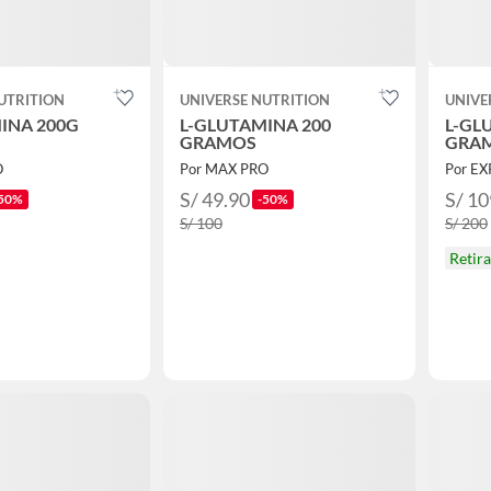
UTRITION
UNIVERSE NUTRITION
UNIVE
INA 200G
L-GLUTAMINA 200
L-GL
GRAMOS
GRA
O
Por MAX PRO
Por EX
S/ 49.90
S/ 10
50%
-50%
S/ 100
S/ 200
Retir