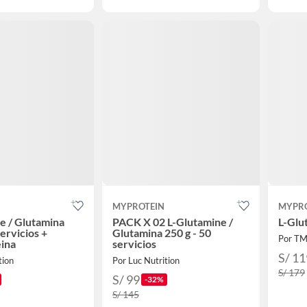
MYPROTEIN
MYPR
e / Glutamina
PACK X 02 L-Glutamine /
L-Glu
servicios +
Glutamina 250 g - 50
Por T
ina
servicios
S/ 11
tion
Por Luc Nutrition
S/ 179
S/ 99
-32%
S/ 145