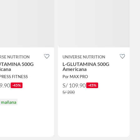
RSE NUTRITION
UNIVERSE NUTRITION
UTAMINA 500G
L-GLUTAMINA 500G
icana
Americana
PRESS FITNESS
Por MAX PRO
9.90
S/ 109.90
-45%
-45%
S/ 200
a mañana