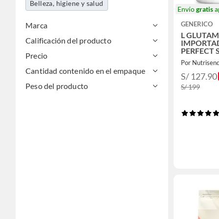
Belleza, higiene y salud
Envío
gratis
a
GENERICO
Marca
L GLUTAM
Calificación del producto
IMPORTA
PERFECT 
Precio
400GRAM
Por Nutrisen
Cantidad contenido en el empaque
S/ 127.90
Peso del producto
S/ 199