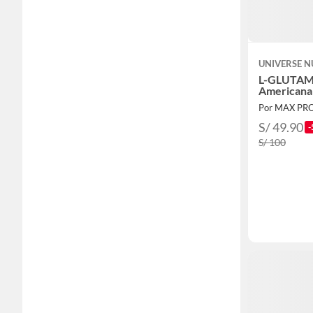
UNIVERSE N
L-GLUTAM
Americana
Por MAX PR
S/ 49.90
-
S/ 100